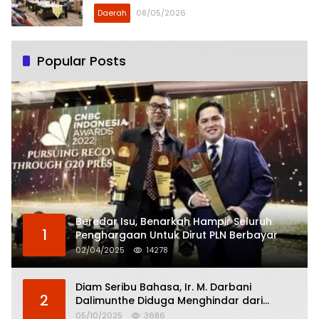
Daerah
08/05/2026
Popular Posts
Beredar Isu, Benarkah Hampir Seluruh
1
Penghargaan Untuk Dirut PLN Berbayar
02/04/2025
14278
Diam Seribu Bahasa, Ir. M. Darbani
2
Dalimunthe Diduga Menghindar dari
Pertanggungjawaban Politik
05/10/2025
3686