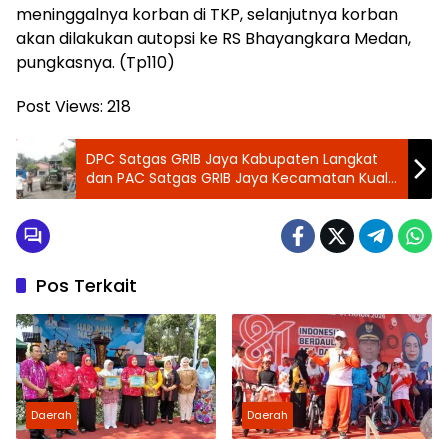
meninggalnya korban di TKP, selanjutnya korban
akan dilakukan autopsi ke RS Bhayangkara Medan,
pungkasnya. (Tp110)
Post Views:
218
DPC Satgas GRIB Jaya Kabupaten Langkat
dan PAC Satgas GRIB Jaya Kecamatan Kuala
Timbun Jalan Berlubang
Pos Terkait
Daerah
Daerah