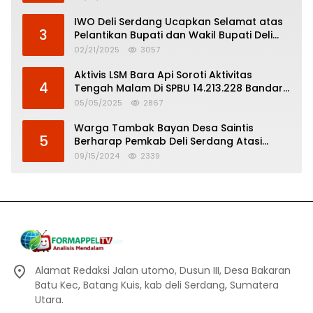
IWO Deli Serdang Ucapkan Selamat atas
3
Pelantikan Bupati dan Wakil Bupati Deli
Serdang
02/21/2025
3057
Aktivis LSM Bara Api Soroti Aktivitas
4
Tengah Malam Di SPBU 14.213.228 Bandar
Tinggi
05/05/2025
2867
Warga Tambak Bayan Desa Saintis
5
Berharap Pemkab Deli Serdang Atasi
Banjir
09/15/2024
2339
Alamat Redaksi Jalan utomo, Dusun III, Desa Bakaran
Batu Kec, Batang Kuis, kab deli Serdang, Sumatera
Utara.