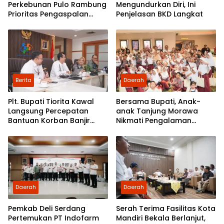
Perkebunan Pulo Rambung
Mengundurkan Diri, Ini
Prioritas Pengaspalan
Penjelasan BKD Langkat
Dusun Kwala Nibung dan
Dusun Pondok Boyan
Berita
Daerah
Plt. Bupati Tiorita Kawal
Bersama Bupati, Anak-
Langsung Percepatan
anak Tanjung Morawa
Bantuan Korban Banjir
Nikmati Pengalaman
Langkat ke Jakarta
Pertama Nobar di Bioskop
Daerah
Daerah
Pemkab Deli Serdang
Serah Terima Fasilitas Kota
Pertemukan PT Indofarm
Mandiri Bekala Berlanjut,