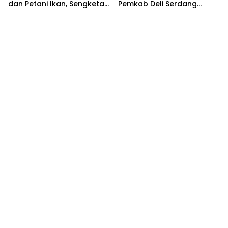
dan Petani Ikan, Sengketa
Pemkab Deli Serdang
Berakhir Damai
Siapkan Pengelolaan