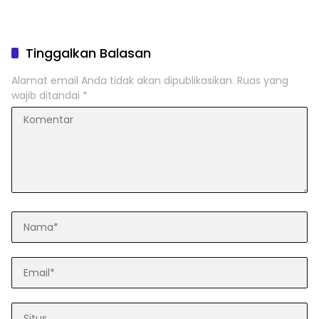
Tinggalkan Balasan
Alamat email Anda tidak akan dipublikasikan.
Ruas yang
wajib ditandai
*