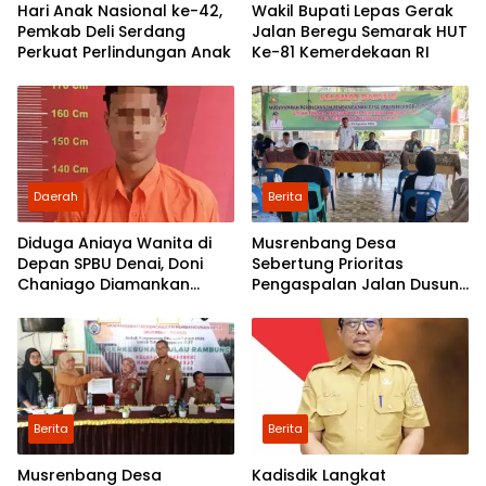
Hari Anak Nasional ke-42,
Wakil Bupati Lepas Gerak
Pemkab Deli Serdang
Jalan Beregu Semarak HUT
Perkuat Perlindungan Anak
Ke-81 Kemerdekaan RI
Daerah
Berita
Diduga Aniaya Wanita di
Musrenbang Desa
Depan SPBU Denai, Doni
Sebertung Prioritas
Chaniago Diamankan
Pengaspalan Jalan Dusun
Polsek Medan Area
V
Berita
Berita
Musrenbang Desa
Kadisdik Langkat