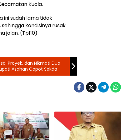
Kecamatan Kuala.
a ini sudah lama tidak
sehingga kondisinya rusak
jalan. (Tp110)
sai Proyek, dan Nikmati Dua
upati Asahan Copot Sekda