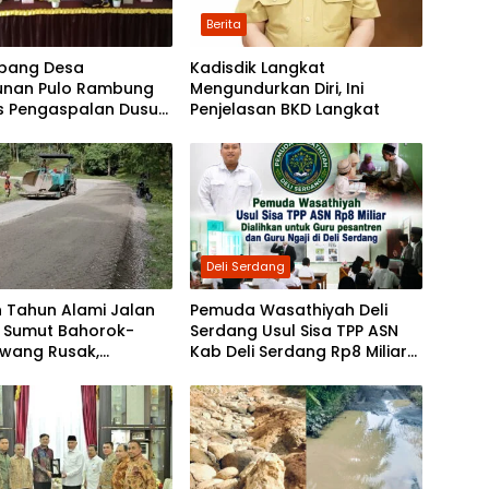
Berita
bang Desa
Kadisdik Langkat
unan Pulo Rambung
Mengundurkan Diri, Ini
as Pengaspalan Dusun
Penjelasan BKD Langkat
Nibung dan Dusun
 Boyan
Deli Serdang
 Tahun Alami Jalan
Pemuda Wasathiyah Deli
i Sumut Bahorok-
Serdang Usul Sisa TPP ASN
awang Rusak,
Kab Deli Serdang Rp8 Miliar
tah Mulai Lakukan
Dialihkan untuk Guru
kan
Pesantren dan Guru Ngaji