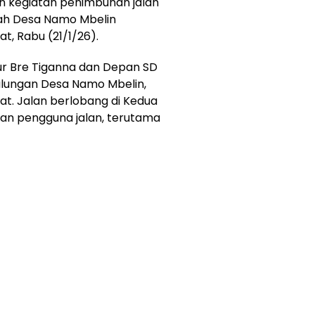
 kegiatan penimbunan jalan
ayah Desa Namo Mbelin
, Rabu (21/1/26).
r Bre Tiganna dan Depan SD
ulungan Desa Namo Mbelin,
t. Jalan berlobang di Kedua
kan pengguna jalan, terutama