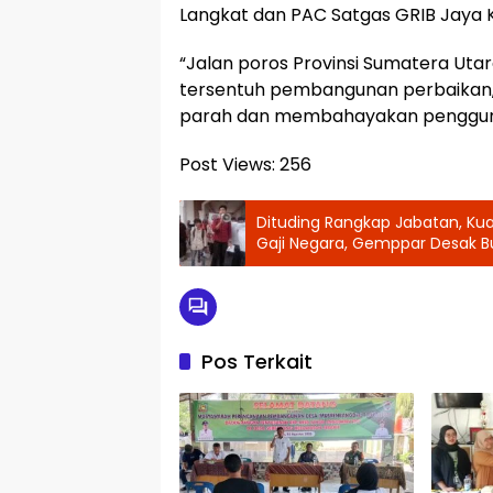
Langkat dan PAC Satgas GRIB Jaya 
“Jalan poros Provinsi Sumatera Utar
tersentuh pembangunan perbaikan, 
parah dan membahayakan pengguna 
Post Views:
256
Dituding Rangkap Jabatan, Kua
Gaji Negara, Gemppar Desak B
Pos Terkait