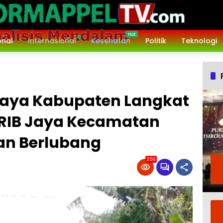
onal
Internasional
Kesehatan
Politik
Teknologi
Jaya Kabupaten Langkat
GRIB Jaya Kecamatan
an Berlubang
256