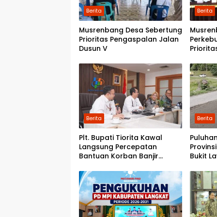
Berita
Berita
Musrenbang Desa Sebertung
Musren
Prioritas Pengaspalan Jalan
Perkeb
Dusun V
Priorit
Kwala 
Pondok
Berita
Berita
Plt. Bupati Tiorita Kawal
Puluhan
Langsung Percepatan
Provins
Bantuan Korban Banjir
Bukit L
Langkat ke Jakarta
Pemerin
Perbai