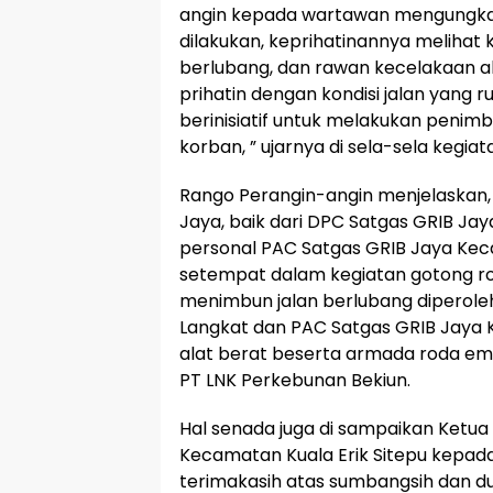
angin kepada wartawan mengungkap
dilakukan, keprihatinannya melihat k
berlubang, dan rawan kecelakaan ak
prihatin dengan kondisi jalan yang ru
berinisiatif untuk melakukan penimb
korban, ” ujarnya di sela-sela kegiat
Rango Perangin-angin menjelaskan, 
Jaya, baik dari DPC Satgas GRIB Ja
personal PAC Satgas GRIB Jaya Ke
setempat dalam kegiatan gotong roy
menimbun jalan berlubang diperole
Langkat dan PAC Satgas GRIB Jaya
alat berat beserta armada roda em
PT LNK Perkebunan Bekiun.
Hal senada juga di sampaikan Ketua
Kecamatan Kuala Erik Sitepu kep
terimakasih atas sumbangsih dan d