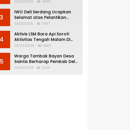
Menghindar dari
05/10/2025
3686
Pertanggungjawaban Politik
IWO Deli Serdang Ucapkan
3
Selamat atas Pelantikan
Bupati dan Wakil Bupati Deli
02/21/2025
3057
Serdang
Aktivis LSM Bara Api Soroti
4
Aktivitas Tengah Malam Di
SPBU 14.213.228 Bandar Tinggi
05/05/2025
2867
Warga Tambak Bayan Desa
5
Saintis Berharap Pemkab Deli
Serdang Atasi Banjir
09/15/2024
2339