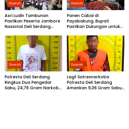
Daerah
Daerah
Asri Ludin Tambunan
Panen Cabai di
Pastikan Peserta Jambore
Payabakung, Bupati
Nasional Deli Serdang
Pastikan Dukungan untuk
Berangkat Tanpa Beban
Petani Terus Diperkuat
Biaya
Daerah
Daerah
Polresta Deli Serdang
Lagi! Satresnarkoba
Ringkus Dua Pengedar
Polresta Deli Serdang
Sabu, 24,76 Gram Narkoba
Amankan 9,36 Gram Sabu
Disita
dan Seorang Tersangka