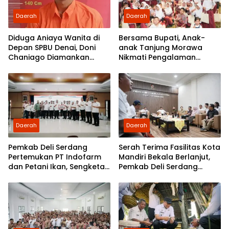
Daerah
Daerah
Diduga Aniaya Wanita di
Bersama Bupati, Anak-
Depan SPBU Denai, Doni
anak Tanjung Morawa
Chaniago Diamankan
Nikmati Pengalaman
Polsek Medan Area
Pertama Nobar di Bioskop
Daerah
Daerah
Pemkab Deli Serdang
Serah Terima Fasilitas Kota
Pertemukan PT Indofarm
Mandiri Bekala Berlanjut,
dan Petani Ikan, Sengketa
Pemkab Deli Serdang
Berakhir Damai
Siapkan Pengelolaan