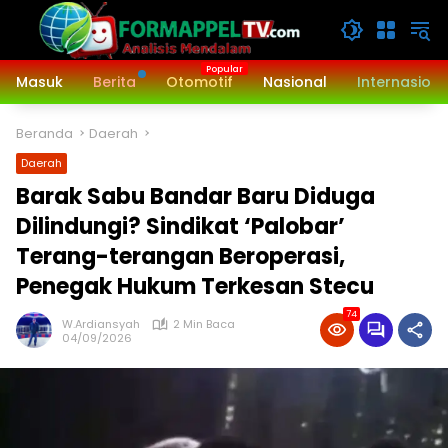
Langsung
ke
konten
Masuk
Berita
Otomotif
Nasional
Internasiona
Beranda
Daerah
Daerah
Barak Sabu Bandar Baru Diduga
Dilindungi? Sindikat ‘Palobar’
Terang-terangan Beroperasi,
Penegak Hukum Terkesan Stecu
74
W.Ardiansyah
2 Min Baca
04/09/2026