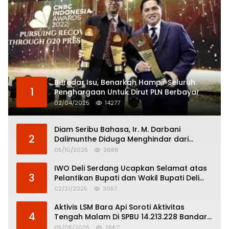
Beredar Isu, Benarkah Hampir Seluruh
1
Penghargaan Untuk Dirut PLN Berbayar
02/04/2025
14277
Diam Seribu Bahasa, Ir. M. Darbani
2
Dalimunthe Diduga Menghindar dari
Pertanggungjawaban Politik
05/10/2025
3686
IWO Deli Serdang Ucapkan Selamat atas
3
Pelantikan Bupati dan Wakil Bupati Deli
Serdang
02/21/2025
3057
Aktivis LSM Bara Api Soroti Aktivitas
4
Tengah Malam Di SPBU 14.213.228 Bandar
Tinggi
05/05/2025
2867