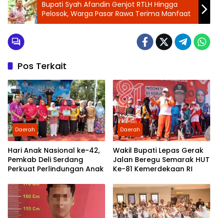
Bupati Syah Afandin Genjot RTLH Hingga
Pelosok, Warga Pasar Rawa Terima Manfaat
Pos Terkait
Daerah
Daerah
Hari Anak Nasional ke-42,
Wakil Bupati Lepas Gerak
Pemkab Deli Serdang
Jalan Beregu Semarak HUT
Perkuat Perlindungan Anak
Ke-81 Kemerdekaan RI