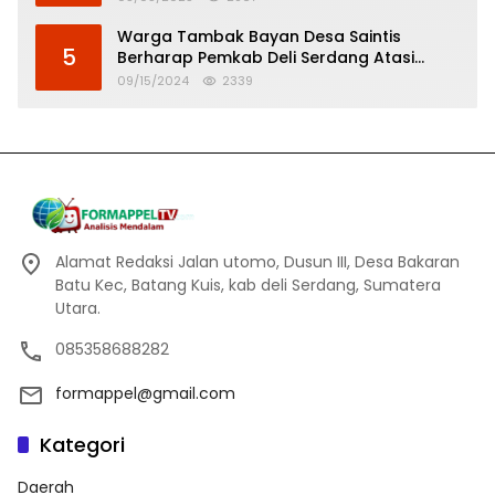
Warga Tambak Bayan Desa Saintis
5
Berharap Pemkab Deli Serdang Atasi
Banjir
09/15/2024
2339
Alamat Redaksi Jalan utomo, Dusun III, Desa Bakaran
Batu Kec, Batang Kuis, kab deli Serdang, Sumatera
Utara.
085358688282
formappel@gmail.com
Kategori
Daerah