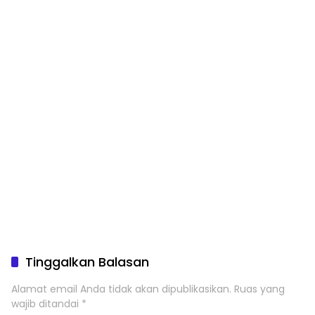
Tinggalkan Balasan
Alamat email Anda tidak akan dipublikasikan.
Ruas yang
wajib ditandai
*