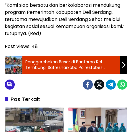
“Kami siap bersatu dan berkolaborasi mendukung
program Pemerintah Kabupaten Deli Serdang,
terutama mewujudkan Deli Serdang Sehat melalui
kegiatan sosial sesuai kemampuan organisasi kami,”
tutupnya. (Red)
Post Views:
48
Penggerebekan Besar di Bantaran Rel
Tembung: Satresnarkoba Polrestabes
Medan Ringkus 4 Bandar, Lapak Narkoba
Dibakar
Pos Terkait