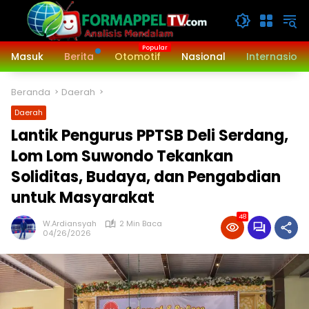
Langsung
ke
konten
Masuk
Berita
Otomotif
Nasional
Internasiona
Beranda
Daerah
Daerah
Lantik Pengurus PPTSB Deli Serdang,
Lom Lom Suwondo Tekankan
Soliditas, Budaya, dan Pengabdian
untuk Masyarakat
48
W.Ardiansyah
2 Min Baca
04/26/2026