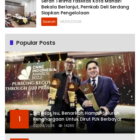
Serah Terima Fasilitas Kota Mandiri
Bekala Berlanjut, Pemkab Deli Serdang
Siapkan Pengelolaan
Daerah
08/05/2026
Popular Posts
Beredar Isu, Benarkah Hampir Seluruh
1
Penghargaan Untuk Dirut PLN Berbayar
02/04/2025
14280