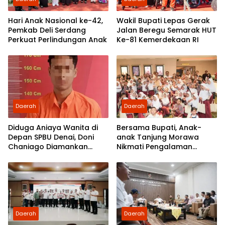
Hari Anak Nasional ke-42,
Wakil Bupati Lepas Gerak
Pemkab Deli Serdang
Jalan Beregu Semarak HUT
Perkuat Perlindungan Anak
Ke-81 Kemerdekaan RI
Daerah
Daerah
Diduga Aniaya Wanita di
Bersama Bupati, Anak-
Depan SPBU Denai, Doni
anak Tanjung Morawa
Chaniago Diamankan
Nikmati Pengalaman
Polsek Medan Area
Pertama Nobar di Bioskop
Daerah
Daerah