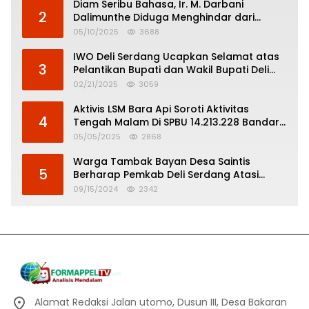
Diam Seribu Bahasa, Ir. M. Darbani
2
Dalimunthe Diduga Menghindar dari
Pertanggungjawaban Politik
05/10/2025
3688
IWO Deli Serdang Ucapkan Selamat atas
3
Pelantikan Bupati dan Wakil Bupati Deli
Serdang
02/21/2025
3059
Aktivis LSM Bara Api Soroti Aktivitas
4
Tengah Malam Di SPBU 14.213.228 Bandar
Tinggi
05/05/2025
2868
Warga Tambak Bayan Desa Saintis
5
Berharap Pemkab Deli Serdang Atasi
Banjir
09/15/2024
2342
Alamat Redaksi Jalan utomo, Dusun III, Desa Bakaran