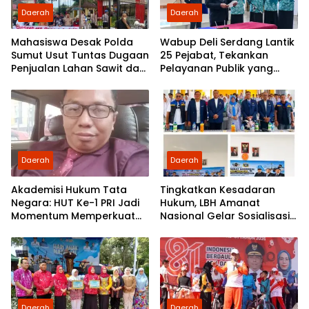
Daerah
Daerah
Mahasiswa Desak Polda
Wabup Deli Serdang Lantik
Sumut Usut Tuntas Dugaan
25 Pejabat, Tekankan
Penjualan Lahan Sawit dan
Pelayanan Publik yang
Serahkan Tuntutan ke DPD
Cepat dan Humanis
Partai Demokrat Sumut
Daerah
Daerah
Akademisi Hukum Tata
Tingkatkan Kesadaran
Negara: HUT Ke-1 PRI Jadi
Hukum, LBH Amanat
Momentum Memperkuat
Nasional Gelar Sosialisasi
Demokrasi dan
UU ITE di SMKN 1 Tanjung
Pengabdian kepada
Morawa
Rakyat
Daerah
Daerah