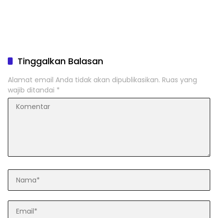
Tinggalkan Balasan
Alamat email Anda tidak akan dipublikasikan.
Ruas yang
wajib ditandai
*