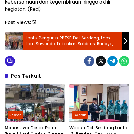
kebersamaan dan kegembiraan hingga akhir
kegiatan. (Red)
Post Views:
51
Lantik Pengurus PPTSB Deli Serdang, Lom
Lom Suwondo Tekankan Soliditas, Budaya,
dan Pengabdian untuk Masyarakat
Pos Terkait
Daerah
Daerah
Mahasiswa Desak Polda
Wabup Deli Serdang Lantik
Sumut Usut Tuntas Dugaan
25 Pejabat, Tekankan