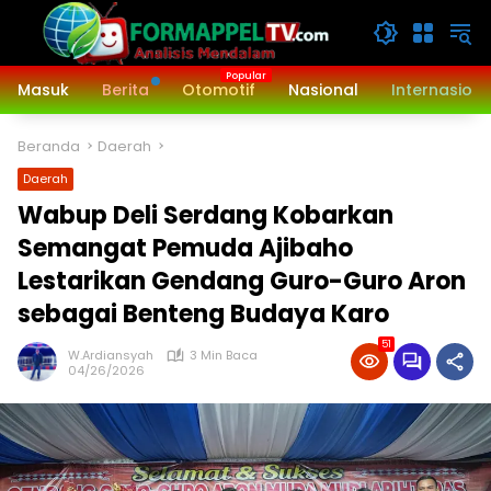
Langsung
ke
konten
Masuk
Berita
Otomotif
Nasional
Internasiona
Beranda
Daerah
Daerah
Wabup Deli Serdang Kobarkan
Semangat Pemuda Ajibaho
Lestarikan Gendang Guro-Guro Aron
sebagai Benteng Budaya Karo
51
W.Ardiansyah
3 Min Baca
04/26/2026