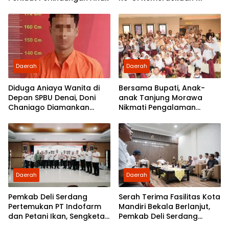
Daerah
Daerah
Diduga Aniaya Wanita di
Bersama Bupati, Anak-
Depan SPBU Denai, Doni
anak Tanjung Morawa
Chaniago Diamankan
Nikmati Pengalaman
Polsek Medan Area
Pertama Nobar di Bioskop
Daerah
Daerah
Pemkab Deli Serdang
Serah Terima Fasilitas Kota
Pertemukan PT Indofarm
Mandiri Bekala Berlanjut,
dan Petani Ikan, Sengketa
Pemkab Deli Serdang
Berakhir Damai
Siapkan Pengelolaan