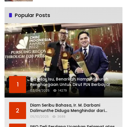
Popular Posts
Beredar Isu, Benarkah Hampir Seluruh
1
Penghargaan Untuk Dirut PLN Berbayar
02/04/2025
14279
Diam Seribu Bahasa, Ir. M. Darbani
2
Dalimunthe Diduga Menghindar dari
Pertanggungjawaban Politik
05/10/2025
3688
IWO Deli Serdang Ucapkan Selamat atas