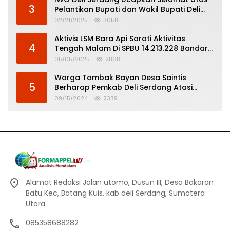
3
Pelantikan Bupati dan Wakil Bupati Deli
Serdang
02/21/2025
3058
Aktivis LSM Bara Api Soroti Aktivitas
4
Tengah Malam Di SPBU 14.213.228 Bandar
Tinggi
05/05/2025
2868
Warga Tambak Bayan Desa Saintis
5
Berharap Pemkab Deli Serdang Atasi
Banjir
09/15/2024
2339
Alamat Redaksi Jalan utomo, Dusun III, Desa Bakaran
Batu Kec, Batang Kuis, kab deli Serdang, Sumatera
Utara.
085358688282