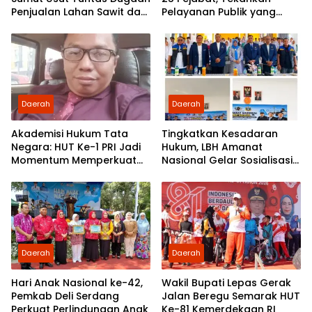
Penjualan Lahan Sawit dan
Pelayanan Publik yang
Serahkan Tuntutan ke DPD
Cepat dan Humanis
Partai Demokrat Sumut
Daerah
Daerah
Akademisi Hukum Tata
Tingkatkan Kesadaran
Negara: HUT Ke-1 PRI Jadi
Hukum, LBH Amanat
Momentum Memperkuat
Nasional Gelar Sosialisasi
Demokrasi dan
UU ITE di SMKN 1 Tanjung
Pengabdian kepada
Morawa
Rakyat
Daerah
Daerah
Hari Anak Nasional ke-42,
Wakil Bupati Lepas Gerak
Pemkab Deli Serdang
Jalan Beregu Semarak HUT
Perkuat Perlindungan Anak
Ke-81 Kemerdekaan RI