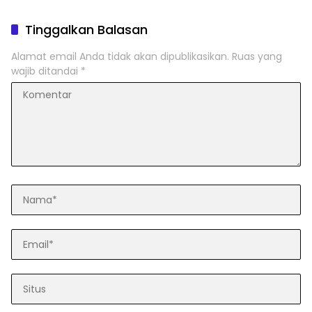
Tinggalkan Balasan
Alamat email Anda tidak akan dipublikasikan.
Ruas yang
wajib ditandai
*