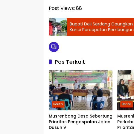
Post Views:
88
Bupati Deli Serdang Gaungka
Kunci Percepatan Pembangun
Stunting
Pos Terkait
Berita
Berita
Musrenbang Desa Sebertung
Musren
Prioritas Pengaspalan Jalan
Perkeb
Dusun V
Priorit
Kwala 