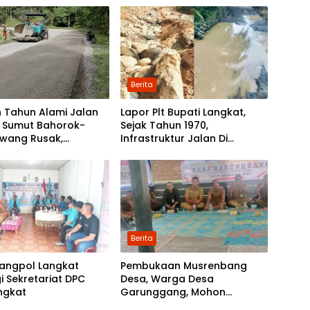
 Boyan
Berita
 Tahun Alami Jalan
Lapor Plt Bupati Langkat,
i Sumut Bahorok-
Sejak Tahun 1970,
awang Rusak,
Infrastruktur Jalan Di
tah Mulai Lakukan
Mejuah-Juah Tidak Pernah
kan
Diperhatikan Pemerintah
Kabupaten Langkat
Berita
angpol Langkat
Pembukaan Musrenbang
i Sekretariat DPC
Desa, Warga Desa
ngkat
Garunggang, Mohon
Kepada Pemkab Langkat,