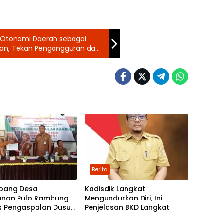
n Otonomi Daerah sebagai
an, Tekan Pengangguran dan
Berita
bang Desa
Kadisdik Langkat
unan Pulo Rambung
Mengundurkan Diri, Ini
as Pengaspalan Dusun
Penjelasan BKD Langkat
Nibung dan Dusun