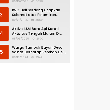
Menghindar dari
05/10/2025
3690
Pertanggungjawaban Politik
IWO Deli Serdang Ucapkan
3
Selamat atas Pelantikan
Bupati dan Wakil Bupati Deli
02/21/2025
3062
Serdang
Aktivis LSM Bara Api Soroti
4
Aktivitas Tengah Malam Di
SPBU 14.213.228 Bandar Tinggi
05/05/2025
2870
Warga Tambak Bayan Desa
5
Saintis Berharap Pemkab Deli
Serdang Atasi Banjir
09/15/2024
2344