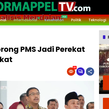
onal
Internasional
Kesehatan
Politik
Teknologi
rong PMS Jadi Perekat
gkat
88