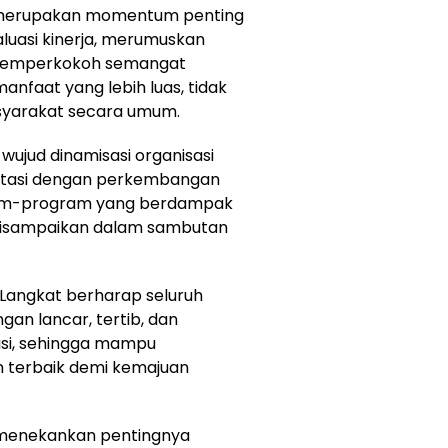
merupakan momentum penting
aluasi kinerja, merumuskan
a memperkokoh semangat
faat yang lebih luas, tidak
asyarakat secara umum.
ujud dinamisasi organisasi
aptasi dengan perkembangan
ram-program yang berdampak
n disampaikan dalam sambutan
 Langkat berharap seluruh
an lancar, tertib, dan
rasi, sehingga mampu
 terbaik demi kemajuan
 menekankan pentingnya