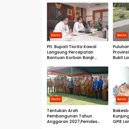
Pondok
Berita
Berita
Plt. Bupati Tiorita Kawal
Puluhan
Langsung Percepatan
Provins
Bantuan Korban Banjir
Bukit L
Langkat ke Jakarta
Pemerin
Perbai
Berita
Berita
Tentukan Arah
Bakesb
Pembangunan Tahun
Kunjung
Anggaran 2027,Pemdes
GPIE La
Perkebunan Marike Gelar