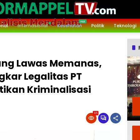
onal
Internasional
Kesehatan
Politik
Teknologi
dang Lawas Memanas,
kar Legalitas PT
ikan Kriminalisasi
65