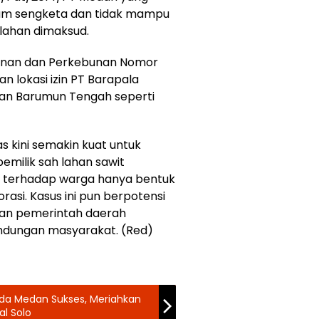
am sengketa dan tidak mampu
lahan dimaksud.
utanan dan Perkebunan Nomor
n lokasi izin PT Barapala
an Barumun Tengah seperti
kini semakin kuat untuk
milik sah lahan sawit
m terhadap warga hanya bentuk
rasi. Kasus ini pun berpotensi
akan pemerintah daerah
indungan masyarakat. (Red)
da Medan Sukses, Meriahkan
al Solo