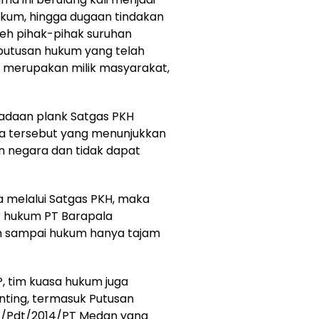
kum, hingga dugaan tindakan
leh pihak-pihak suruhan
putusan hukum yang telah
m merupakan milik masyarakat,
radaan plank Satgas PKH
ea tersebut yang menunjukkan
 negara dan tidak dapat
 melalui Satgas PKH, maka
 hukum PT Barapala
an sampai hukum hanya tajam
 tim kuasa hukum juga
ting, termasuk Putusan
7/Pdt/2014/PT Medan yang