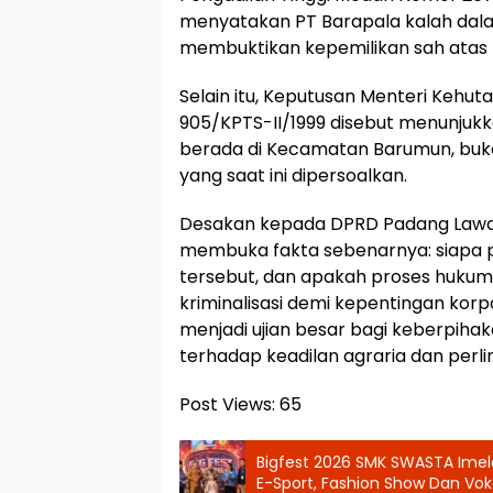
menyatakan PT Barapala kalah dal
membuktikan kepemilikan sah atas 
Selain itu, Keputusan Menteri Keh
905/KPTS-II/1999 disebut menunjukka
berada di Kecamatan Barumun, buk
yang saat ini dipersoalkan.
Desakan kepada DPRD Padang Lawas 
membuka fakta sebenarnya: siapa pe
tersebut, dan apakah proses huku
kriminalisasi demi kepentingan korpo
menjadi ujian besar bagi keberpih
terhadap keadilan agraria dan perl
Post Views:
65
Bigfest 2026 SMK SWASTA Imel
E-Sport, Fashion Show Dan Vok