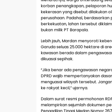
korban penangkapan, pelaporan hu
kekerasan yang disebut dilakukan o
perusahaan. Padahal, berdasarkan 
berkekuatan, lahan tersebut diklai
bukan milik PT Barapala.
Lebih jauh, Mardan menyoroti kebe
Garuda seluas 25.000 hektare di ar
kawasan berada dalam pengawasan
dikuasai sepihak.
“Jika benar ada pengawasan negara
DPRD wajib mempertanyakan dasar
menguasai wilayah tersebut. Jang
ke rakyat kecil,” ujarnya.
Dalam surat resmi permohonan RDP,
melampirkan sejumlah dokumen pen
Pengadilan Tinggi Medan Nomor 26