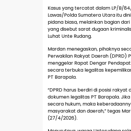
Kasus yang tercatat dalam LP/B/84
Lawas/Polda Sumatera Utara itu din
pidana biasa, melainkan bagian dari
yang disebut sarat dugaan kriminal
Luhat Unte Rudang.
Mardan menegaskan, pihaknya sec
Perwakilan Rakyat Daerah (DPRD) 
menggelar Rapat Dengar Pendapat
secara terbuka legalitas kepemilika
PT Barapala.
“DPRD harus berdiri di posisi rakya
dokumen legalitas PT Barapala. Jika
secara hukum, maka keberadaanny
masyarakat dan daerah,” tegas Ma
(27/4/2026).
Menurutnya, warga Unterudang selam