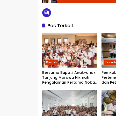
Pos Terkait
Daerah
Daera
Bersama Bupati, Anak-anak
Pemkab
Tanjung Morawa Nikmati
Pertem
Pengalaman Pertama Nobar
dan Pet
di Bioskop
Berakhi