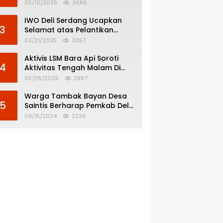
Menghindar dari
05/10/2025
3686
Pertanggungjawaban Politik
IWO Deli Serdang Ucapkan
3
Selamat atas Pelantikan
Bupati dan Wakil Bupati Deli
02/21/2025
3057
Serdang
Aktivis LSM Bara Api Soroti
4
Aktivitas Tengah Malam Di
SPBU 14.213.228 Bandar Tinggi
05/05/2025
2867
Warga Tambak Bayan Desa
5
Saintis Berharap Pemkab Deli
Serdang Atasi Banjir
09/15/2024
2339