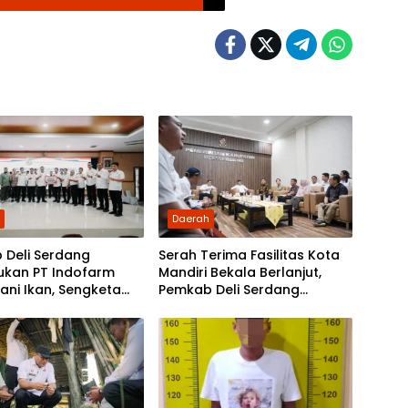
h
Daerah
 Deli Serdang
Serah Terima Fasilitas Kota
ukan PT Indofarm
Mandiri Bekala Berlanjut,
ani Ikan, Sengketa
Pemkab Deli Serdang
r Damai
Siapkan Pengelolaan