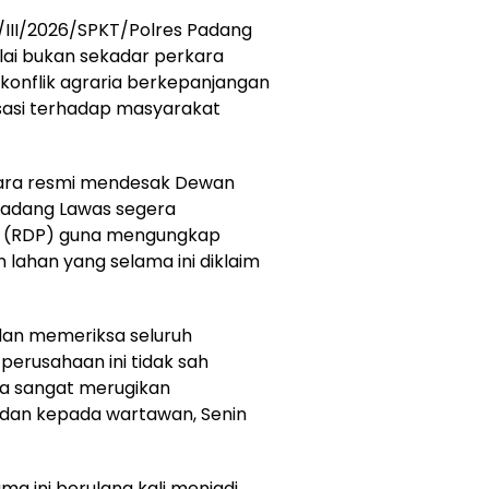
/III/2026/SPKT/Polres Padang
ilai bukan sekadar perkara
 konflik agraria berkepanjangan
isasi terhadap masyarakat
ara resmi mendesak Dewan
Padang Lawas segera
 (RDP) guna mengungkap
n lahan yang selama ini diklaim
t dan memeriksa seluruh
 perusahaan ini tidak sah
a sangat merugikan
rdan kepada wartawan, Senin
a ini berulang kali menjadi