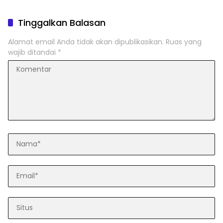
Tinggalkan Balasan
Alamat email Anda tidak akan dipublikasikan.
Ruas yang
wajib ditandai
*