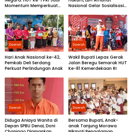
Momentum Memperkuat
Nasional Gelar Sosialisasi
Demokrasi dan
UU ITE di SMKN 1 Tanjung
Pengabdian kepada
Morawa
Rakyat
Daerah
Daerah
Hari Anak Nasional ke-42,
Wakil Bupati Lepas Gerak
Pemkab Deli Serdang
Jalan Beregu Semarak HUT
Perkuat Perlindungan Anak
Ke-81 Kemerdekaan RI
Daerah
Daerah
Diduga Aniaya Wanita di
Bersama Bupati, Anak-
Depan SPBU Denai, Doni
anak Tanjung Morawa
Chaniago Diamankan
Nikmati Pengalaman