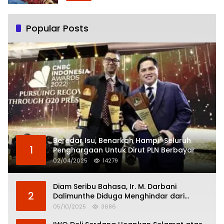
Popular Posts
Beredar Isu, Benarkah Hampir Seluruh
1
Penghargaan Untuk Dirut PLN Berbayar
02/04/2025
14279
Diam Seribu Bahasa, Ir. M. Darbani
2
Dalimunthe Diduga Menghindar dari
Pertanggungjawaban Politik
05/10/2025
3686