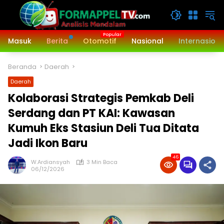
Langsung
ke
konten
Masuk
Berita
Otomotif
Nasional
Internasiona
Beranda
Daerah
Daerah
‎Kolaborasi Strategis Pemkab Deli
Serdang dan PT KAI: Kawasan
Kumuh Eks Stasiun Deli Tua Ditata
Jadi Ikon Baru
46
W.Ardiansyah
3 Min Baca
06/12/2026