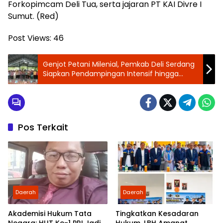
Forkopimcam Deli Tua, serta jajaran PT KAI Divre I
Sumut. (Red)
Post Views:
46
‎Genjot Petani Milenial, Pemkab Deli Serdang
Siapkan Pendampingan Intensif hingga
Akses Pasar
Pos Terkait
Daerah
Daerah
Akademisi Hukum Tata
Tingkatkan Kesadaran
Negara: HUT Ke-1 PRI Jadi
Hukum, LBH Amanat