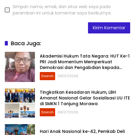
Simpan nama, email, dan situs web saya pada
peramban ini untuk komentar saya berikutnya.
Baca Juga:
Akademisi Hukum Tata Negara: HUT Ke-1
PRI Jadi Momentum Memperkuat
Demokrasi dan Pengabdian kepada
Rakyat
Daerah
08/07/2026
Tingkatkan Kesadaran Hukum, LBH
Amanat Nasional Gelar Sosialisasi UU ITE
di SMKN 1 Tanjung Morawa
Daerah
08/07/2026
Hari Anak Nasional ke-42, Pemkab Deli