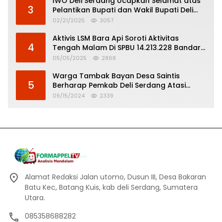
IWO Deli Serdang Ucapkan Selamat atas
3
Pelantikan Bupati dan Wakil Bupati Deli
Serdang
02/21/2025
3057
Aktivis LSM Bara Api Soroti Aktivitas
4
Tengah Malam Di SPBU 14.213.228 Bandar
Tinggi
05/05/2025
2868
Warga Tambak Bayan Desa Saintis
5
Berharap Pemkab Deli Serdang Atasi
Banjir
09/15/2024
2339
Alamat Redaksi Jalan utomo, Dusun III, Desa Bakaran
Batu Kec, Batang Kuis, kab deli Serdang, Sumatera
Utara.
085358688282