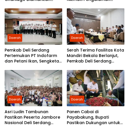
Polsek Medan Area
Pertama Nobar di Bioskop
Daerah
Daerah
Pemkab Deli Serdang
Serah Terima Fasilitas Kota
Pertemukan PT Indofarm
Mandiri Bekala Berlanjut,
dan Petani Ikan, Sengketa
Pemkab Deli Serdang
Berakhir Damai
Siapkan Pengelolaan
Daerah
Daerah
Asri Ludin Tambunan
Panen Cabai di
Pastikan Peserta Jambore
Payabakung, Bupati
Nasional Deli Serdang
Pastikan Dukungan untuk
Berangkat Tanpa Beban
Petani Terus Diperkuat