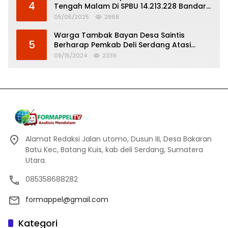
4
Tengah Malam Di SPBU 14.213.228 Bandar
Tinggi
05/05/2025
2868
Warga Tambak Bayan Desa Saintis
5
Berharap Pemkab Deli Serdang Atasi
Banjir
09/15/2024
2339
Alamat Redaksi Jalan utomo, Dusun III, Desa Bakaran
Batu Kec, Batang Kuis, kab deli Serdang, Sumatera
Utara.
085358688282
formappel@gmail.com
Kategori