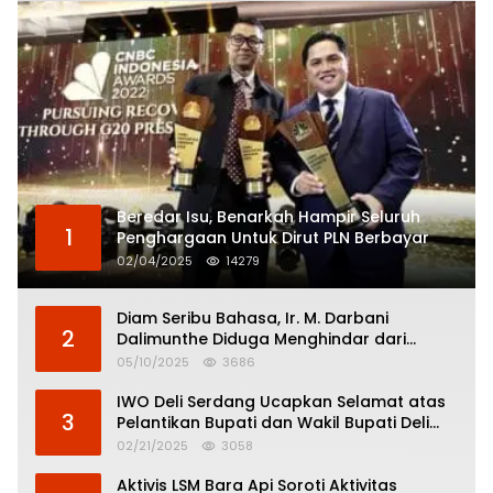
Beredar Isu, Benarkah Hampir Seluruh
1
Penghargaan Untuk Dirut PLN Berbayar
02/04/2025
14279
Diam Seribu Bahasa, Ir. M. Darbani
2
Dalimunthe Diduga Menghindar dari
Pertanggungjawaban Politik
05/10/2025
3686
IWO Deli Serdang Ucapkan Selamat atas
3
Pelantikan Bupati dan Wakil Bupati Deli
Serdang
02/21/2025
3058
Aktivis LSM Bara Api Soroti Aktivitas