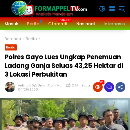
Langsung
ke
konten
Masuk
Berita
Otomotif
Nasional
Internasiona
Beranda
Berita
Berita
Polres Gayo Lues Ungkap Penemuan
Ladang Ganja Seluas 43,25 Hektar di
3 Lokasi Perbukitan
83
Arifmul66@gmail.com Mul
2 Min Baca
04/29/2026