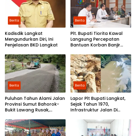
Berita
Berita
Kadisdik Langkat
Plt. Bupati Tiorita Kawal
Mengundurkan Diri, Ini
Langsung Percepatan
Penjelasan BKD Langkat
Bantuan Korban Banjir
Langkat ke Jakarta
Berita
Berita
Puluhan Tahun Alami Jalan
Lapor Plt Bupati Langkat,
Provinsi Sumut Bahorok-
Sejak Tahun 1970,
Bukit Lawang Rusak,
Infrastruktur Jalan Di
Pemerintah Mulai Lakukan
Mejuah-Juah Tidak Pernah
Perbaikan
Diperhatikan Pemerintah
Kabupaten Langkat