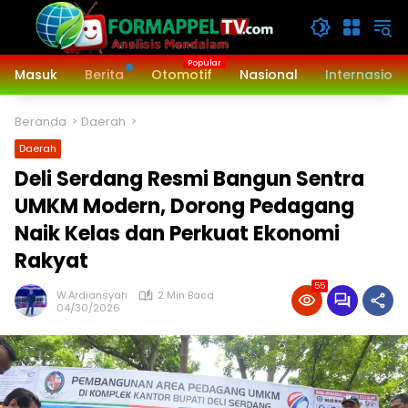
Langsung
ke
konten
Masuk
Berita
Otomotif
Nasional
Internasiona
Beranda
Daerah
Daerah
Deli Serdang Resmi Bangun Sentra
UMKM Modern, Dorong Pedagang
Naik Kelas dan Perkuat Ekonomi
Rakyat
55
W.Ardiansyah
2 Min Baca
04/30/2026