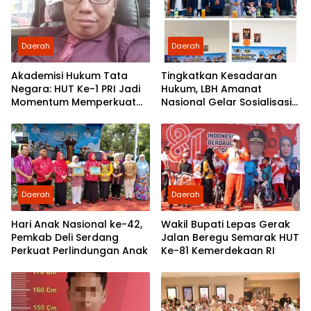
Daerah
Daerah
Akademisi Hukum Tata
Tingkatkan Kesadaran
Negara: HUT Ke-1 PRI Jadi
Hukum, LBH Amanat
Momentum Memperkuat
Nasional Gelar Sosialisasi
Demokrasi dan
UU ITE di SMKN 1 Tanjung
Pengabdian kepada
Morawa
Rakyat
Daerah
Daerah
Hari Anak Nasional ke-42,
Wakil Bupati Lepas Gerak
Pemkab Deli Serdang
Jalan Beregu Semarak HUT
Perkuat Perlindungan Anak
Ke-81 Kemerdekaan RI