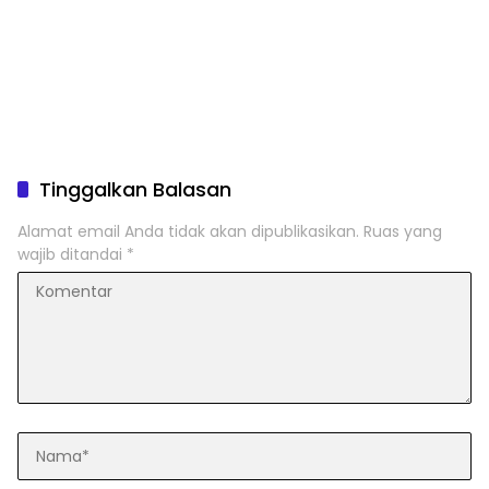
Tinggalkan Balasan
Alamat email Anda tidak akan dipublikasikan.
Ruas yang
wajib ditandai
*