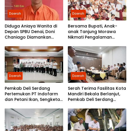
Daerah
Daerah
Diduga Aniaya Wanita di
Bersama Bupati, Anak-
Depan SPBU Denai, Doni
anak Tanjung Morawa
Chaniago Diamankan
Nikmati Pengalaman
Polsek Medan Area
Pertama Nobar di Bioskop
Daerah
Daerah
Pemkab Deli Serdang
Serah Terima Fasilitas Kota
Pertemukan PT Indofarm
Mandiri Bekala Berlanjut,
dan Petani Ikan, Sengketa
Pemkab Deli Serdang
Berakhir Damai
Siapkan Pengelolaan