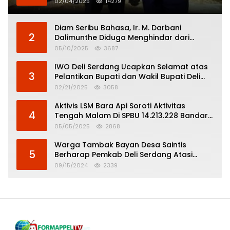
02/04/2025
14279
Diam Seribu Bahasa, Ir. M. Darbani
2
Dalimunthe Diduga Menghindar dari
Pertanggungjawaban Politik
05/10/2025
3687
IWO Deli Serdang Ucapkan Selamat atas
3
Pelantikan Bupati dan Wakil Bupati Deli
Serdang
02/21/2025
3058
Aktivis LSM Bara Api Soroti Aktivitas
4
Tengah Malam Di SPBU 14.213.228 Bandar
Tinggi
05/05/2025
2868
Warga Tambak Bayan Desa Saintis
5
Berharap Pemkab Deli Serdang Atasi
Banjir
09/15/2024
2339