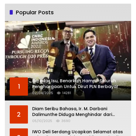
Popular Posts
Beredar Isu, Benarkah Hampir Seluruh
1
Penghargaan Untuk Dirut PLN Berbayar
02/04/2025
14281
Diam Seribu Bahasa, Ir. M. Darbani
2
Dalimunthe Diduga Menghindar dari
Pertanggungjawaban Politik
05/10/2025
3690
IWO Deli Serdang Ucapkan Selamat atas