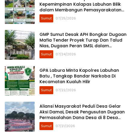
Kepemimpinan Kalapas Labuhan Bilik
dalam Membangun Pemasyarakatan
Humanis
Sumut
07/25/2026
GMP Sumut Desak APH Bongkar Dugaan
Mafia Tender Proyek Turap Dan Talud
Nias, Dugaan Peran SMSL dalam
Peredaman Aksi Mahasiswa Diminta
Sumut
07/24/2026
Diusut
GPA Labura Minta Kapolres Labuhan
Batu , Tangkap Bandar Narkoba Di
Kecamatan Kualuh Hilir
Sumut
07/22/2026
Aliansi Masyarakat Peduli Desa Gelar
Aksi Damai, Desak Pengusutan Dugaan
Permasalahan Dana Desa di 8 Desa
Kecamatan Tebing Tinggi
Sumut
07/21/2026