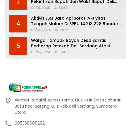
3
Pelantikan Bupati dan Wakil Bupati Deli
Serdang
02/21/2025
3066
Aktivis LSM Bara Api Soroti Aktivitas
4
Tengah Malam Di SPBU 14.213.228 Bandar
Tinggi
05/05/2025
2878
Warga Tambak Bayan Desa Saintis
5
Berharap Pemkab Deli Serdang Atasi
Banjir
09/15/2024
2347
Alamat Redaksi Jalan utomo, Dusun III, Desa Bakaran
Batu Kec, Batang Kuis, kab deli Serdang, Sumatera
Utara.
085358688282