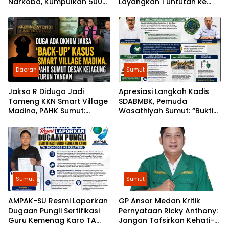
Narkoba, Kumpulkan 500
Layangkan Tuntutan ke
Mahasiswa dan Pelajar
Poldasu
Daerah
Sumut
Jaksa R Diduga Jadi
Apresiasi Langkah Kadis
Tameng KKN Smart Village
SDABMBK, Pemuda
Madina, PAHK Sumut:
Wasathiyah Sumut: “Bukti
Bongkar Bekingnya,
Pembangunan
Jangan Ada yang Kebal
Berlandaskan Hukum”
Hukum!
Sumut
Sumut
AMPAK-SU Resmi Laporkan
GP Ansor Medan Kritik
Dugaan Pungli Sertifikasi
Pernyataan Ricky Anthony:
Guru Kemenag Karo TA
Jangan Tafsirkan Kehati-