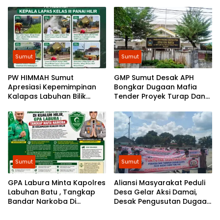
2024-2026 ke Kejatisu
hatian Bobby sebagai
Arogansi
Sumut
Sumut
​PW HIMMAH Sumut
GMP Sumut Desak APH
Apresiasi Kepemimpinan
Bongkar Dugaan Mafia
Kalapas Labuhan Bilik
Tender Proyek Turap Dan
dalam Membangun
Talud Nias, Dugaan Peran
Pemasyarakatan Humanis
SMSL dalam Peredaman
Aksi Mahasiswa Diminta
Diusut
Sumut
Sumut
GPA Labura Minta Kapolres
Aliansi Masyarakat Peduli
Labuhan Batu , Tangkap
Desa Gelar Aksi Damai,
Bandar Narkoba Di
Desak Pengusutan Dugaan
Kecamatan Kualuh Hilir
Permasalahan Dana Desa