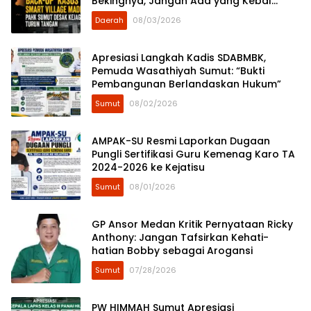
Bekingnya, Jangan Ada yang Kebal
Hukum!
Daerah
08/03/2026
Apresiasi Langkah Kadis SDABMBK,
Pemuda Wasathiyah Sumut: “Bukti
Pembangunan Berlandaskan Hukum”
Sumut
08/02/2026
AMPAK-SU Resmi Laporkan Dugaan
Pungli Sertifikasi Guru Kemenag Karo TA
2024-2026 ke Kejatisu
Sumut
08/01/2026
GP Ansor Medan Kritik Pernyataan Ricky
Anthony: Jangan Tafsirkan Kehati-
hatian Bobby sebagai Arogansi
Sumut
07/28/2026
​PW HIMMAH Sumut Apresiasi