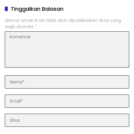
Tinggalkan Balasan
Alamat email Anda tidak akan dipublikasikan.
Ruas yang
wajib ditandai
*