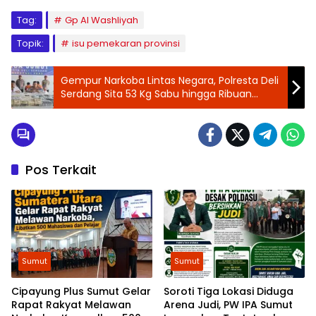
Tag:
Gp Al Washliyah
Topik:
isu pemekaran provinsi
Gempur Narkoba Lintas Negara, Polresta Deli
Serdang Sita 53 Kg Sabu hingga Ribuan
Ekstasi, 250 Ribu Jiwa Terselamatkan
Pos Terkait
Sumut
Sumut
Cipayung Plus Sumut Gelar
Soroti Tiga Lokasi Diduga
Rapat Rakyat Melawan
Arena Judi, PW IPA Sumut