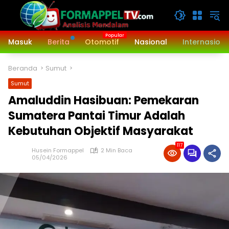
Langsung
ke
konten
Masuk
Berita
Otomotif
Nasional
Internasiona
Beranda
Sumut
Sumut
Amaluddin Hasibuan: Pemekaran
Sumatera Pantai Timur Adalah
Kebutuhan Objektif Masyarakat
117
Husein Formappel
2 Min Baca
05/04/2026