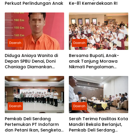
Perkuat Perlindungan Anak
Ke-81 Kemerdekaan RI
Daerah
Daerah
Diduga Aniaya Wanita di
Bersama Bupati, Anak-
Depan SPBU Denai, Doni
anak Tanjung Morawa
Chaniago Diamankan
Nikmati Pengalaman
Polsek Medan Area
Pertama Nobar di Bioskop
Daerah
Daerah
Pemkab Deli Serdang
Serah Terima Fasilitas Kota
Pertemukan PT Indofarm
Mandiri Bekala Berlanjut,
dan Petani Ikan, Sengketa
Pemkab Deli Serdang