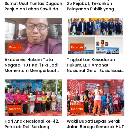
Sumut Usut Tuntas Dugaan
25 Pejabat, Tekankan
Penjualan Lahan Sawit dan
Pelayanan Publik yang
Serahkan Tuntutan ke DPD
Cepat dan Humanis
Partai Demokrat Sumut
Daerah
Daerah
Akademisi Hukum Tata
Tingkatkan Kesadaran
Negara: HUT Ke-1 PRI Jadi
Hukum, LBH Amanat
Momentum Memperkuat
Nasional Gelar Sosialisasi
Demokrasi dan
UU ITE di SMKN 1 Tanjung
Pengabdian kepada
Morawa
Rakyat
Daerah
Daerah
Hari Anak Nasional ke-42,
Wakil Bupati Lepas Gerak
Pemkab Deli Serdang
Jalan Beregu Semarak HUT