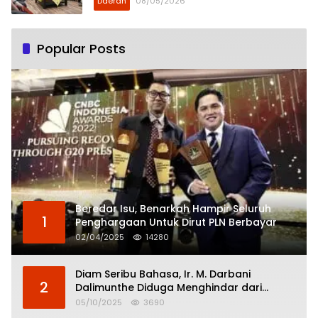
Daerah
08/05/2026
Popular Posts
Beredar Isu, Benarkah Hampir Seluruh
1
Penghargaan Untuk Dirut PLN Berbayar
02/04/2025
14280
Diam Seribu Bahasa, Ir. M. Darbani
2
Dalimunthe Diduga Menghindar dari
Pertanggungjawaban Politik
05/10/2025
3690