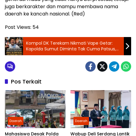
juga berkarakter dan mampu membawa nama
daerah ke kancah nasional. (Red)
Post Views:
54
Kompol DK Terekam Nikmati Vape Getar:
Kapolda Sumut Diminta Tak Cuma Patsus,
Tapi Pecat dan PTDH!
Pos Terkait
Daerah
Daerah
Mahasiswa Desak Polda
Wabup Deli Serdang Lantik