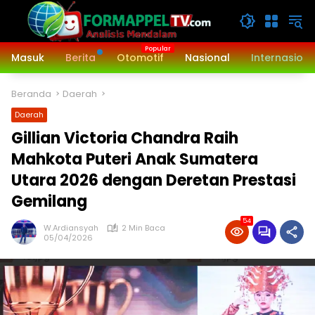
Langsung
ke
konten
Masuk
Berita
Otomotif
Nasional
Internasiona
Beranda
Daerah
Daerah
Gillian Victoria Chandra Raih
Mahkota Puteri Anak Sumatera
Utara 2026 dengan Deretan Prestasi
Gemilang
54
W.Ardiansyah
2 Min Baca
05/04/2026