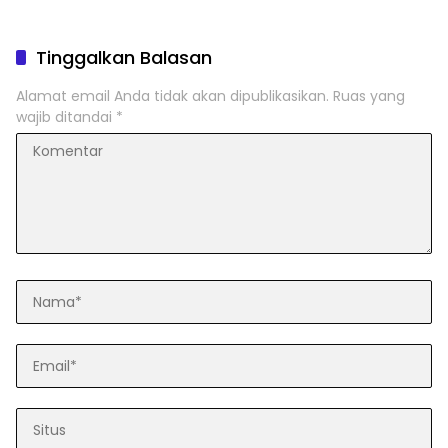
Tinggalkan Balasan
Alamat email Anda tidak akan dipublikasikan.
Ruas yang
wajib ditandai
*