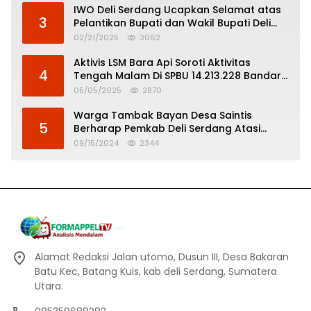
IWO Deli Serdang Ucapkan Selamat atas
3
Pelantikan Bupati dan Wakil Bupati Deli
Serdang
02/21/2025
3062
Aktivis LSM Bara Api Soroti Aktivitas
4
Tengah Malam Di SPBU 14.213.228 Bandar
Tinggi
05/05/2025
2870
Warga Tambak Bayan Desa Saintis
5
Berharap Pemkab Deli Serdang Atasi
Banjir
09/15/2024
2344
Alamat Redaksi Jalan utomo, Dusun III, Desa Bakaran
Batu Kec, Batang Kuis, kab deli Serdang, Sumatera
Utara.