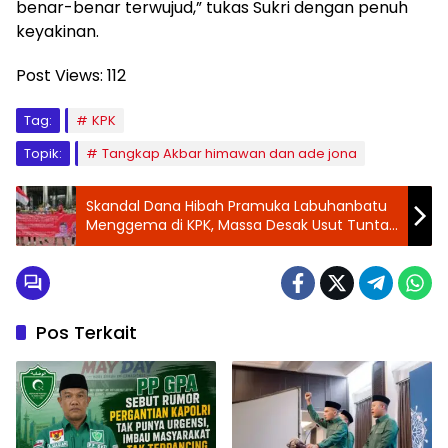
benar-benar terwujud,” tukas Sukri dengan penuh
keyakinan.
Post Views:
112
Tag:
KPK
Topik:
Tangkap Akbar himawan dan ade jona
Skandal Dana Hibah Pramuka Labuhanbatu
Menggema di KPK, Massa Desak Usut Tuntas
& Tetapkan Tersangka
Pos Terkait