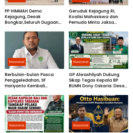
PP HIMMAH Demo
Geruduk Kejagung RI,
Kejagung, Desak
Koalisi Mahasiswa dan
Bongkar,Seluruh Dugaan
Pemuda Minta Jaksa
Kasus Yang Menyeret
Agung Ambil Alih Kasus PT
Febrie Ardiansyah
Musim Mas
Nasional
Nasional
Berbulan-bulan Pasca
GP Alwashliyah Dukung
Penggeledahan, SF
Sikap Tegas Kepala BP
Hariyanto Kembali
BUMN Dony Oskaria: Desak
Diperiksa, GEMARI Jakarta
PT PP Jalankan
Tagih Kepastian dari KPK
Restrukturisasi Tanpa
Mengorbankan Karyawan
Nasional
Nasional