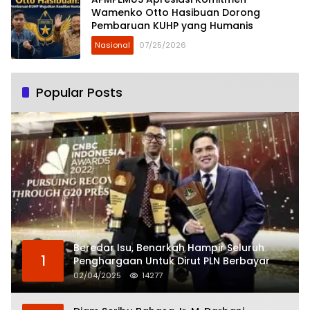
Wamenko Otto Hasibuan Dorong
Pembaruan KUHP yang Humanis
Nasional
07/25/2026
Popular Posts
Beredar Isu, Benarkah Hampir Seluruh
1
Penghargaan Untuk Dirut PLN Berbayar
02/04/2025
14277