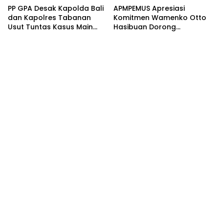
PP GPA Desak Kapolda Bali
APMPEMUS Apresiasi
dan Kapolres Tabanan
Komitmen Wamenko Otto
Usut Tuntas Kasus Main
Hasibuan Dorong
Hakim Sendiri di Baturiti
Pembaruan KUHP yang
Humanis