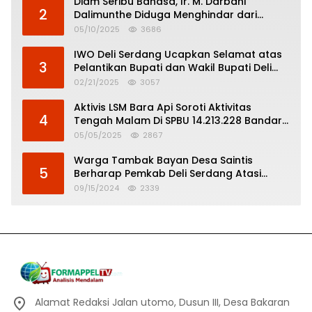
Diam Seribu Bahasa, Ir. M. Darbani
2
Dalimunthe Diduga Menghindar dari
Pertanggungjawaban Politik
05/10/2025
3686
IWO Deli Serdang Ucapkan Selamat atas
3
Pelantikan Bupati dan Wakil Bupati Deli
Serdang
02/21/2025
3057
Aktivis LSM Bara Api Soroti Aktivitas
4
Tengah Malam Di SPBU 14.213.228 Bandar
Tinggi
05/05/2025
2867
Warga Tambak Bayan Desa Saintis
5
Berharap Pemkab Deli Serdang Atasi
Banjir
09/15/2024
2339
Alamat Redaksi Jalan utomo, Dusun III, Desa Bakaran