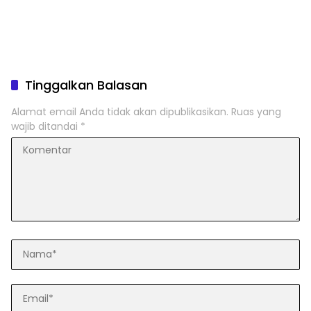
Tinggalkan Balasan
Alamat email Anda tidak akan dipublikasikan.
Ruas yang
wajib ditandai
*