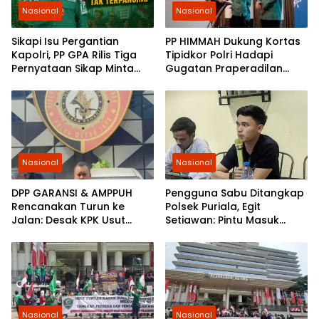
Nasional
Nasional
Sikapi Isu Pergantian
PP HIMMAH Dukung Kortas
Kapolri, PP GPA Rilis Tiga
Tipidkor Polri Hadapi
Pernyataan Sikap Minta
Gugatan Praperadilan
Pemuda Jaga Kondusivitas
Febrie Adriansyah
Nasional
Nasional
DPP GARANSI & AMPPUH
Pengguna Sabu Ditangkap
Rencanakan Turun ke
Polsek Puriala, Egit
Jalan: Desak KPK Usut
Setiawan: Pintu Masuk
Tuntas Pengadaan
Ungkap Jaringan Pemasok
Gembok Rp92,5 Miliar
Ditjenpas
Nasional
Nasional