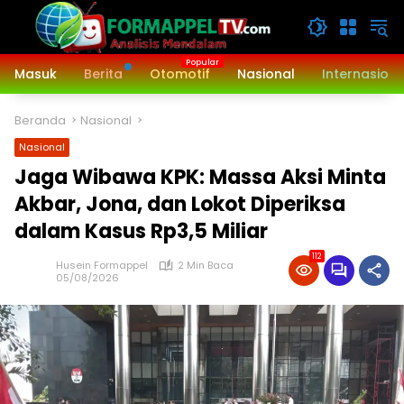
Langsung
ke
konten
Masuk
Berita
Otomotif
Nasional
Internasiona
Beranda
Nasional
Nasional
Jaga Wibawa KPK: Massa Aksi Minta
Akbar, Jona, dan Lokot Diperiksa
dalam Kasus Rp3,5 Miliar
112
Husein Formappel
2 Min Baca
05/08/2026