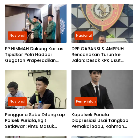
Dalang dan Pemesan
Pemuda Jaga Kondusivitas
Konten Hoaks
Nasional
Nasional
PP HIMMAH Dukung Kortas
DPP GARANSI & AMPPUH
Tipidkor Polri Hadapi
Rencanakan Turun ke
Gugatan Praperadilan
Jalan: Desak KPK Usut
Febrie Adriansyah
Tuntas Pengadaan
Gembok Rp92,5 Miliar
Ditjenpas
Nasional
Pemerintah
Pengguna Sabu Ditangkap
Kapolsek Puriala
Polsek Puriala, Egit
Diapresiasi Usai Tangkap
Setiawan: Pintu Masuk
Pemakai Sabu, Rahman
Ungkap Jaringan Pemasok
Minta Jaringan Pengedar
Juga Ditindak