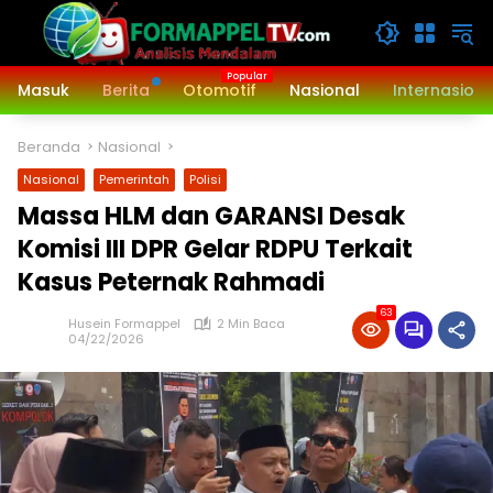
Langsung
ke
konten
Masuk
Berita
Otomotif
Nasional
Internasiona
Beranda
Nasional
Nasional
Pemerintah
Polisi
Massa HLM dan GARANSI Desak
Komisi III DPR Gelar RDPU Terkait
Kasus Peternak Rahmadi
63
Husein Formappel
2 Min Baca
04/22/2026