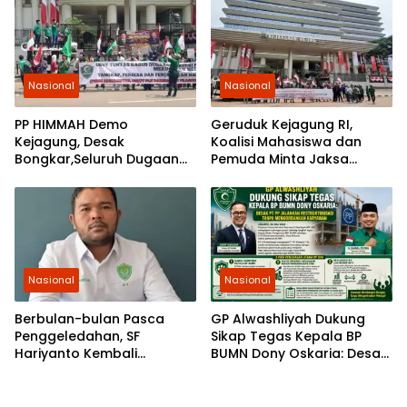
Nasional
Nasional
PP HIMMAH Demo
Geruduk Kejagung RI,
Kejagung, Desak
Koalisi Mahasiswa dan
Bongkar,Seluruh Dugaan
Pemuda Minta Jaksa
Kasus Yang Menyeret
Agung Ambil Alih Kasus PT
Febrie Ardiansyah
Musim Mas
Nasional
Nasional
Berbulan-bulan Pasca
GP Alwashliyah Dukung
Penggeledahan, SF
Sikap Tegas Kepala BP
Hariyanto Kembali
BUMN Dony Oskaria: Desak
Diperiksa, GEMARI Jakarta
PT PP Jalankan
Tagih Kepastian dari KPK
Restrukturisasi Tanpa
Mengorbankan Karyawan