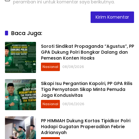
peramban ini untuk komentar saya berikutnya.
Baca Juga:
Soroti Sindikat Propaganda “Agustus”, PP
GPA Dukung Polri Bongkar Dalang dan
Pemesan Konten Hoaks
Nasional
08/08/2026
Sikapi Isu Pergantian Kapolri, PP GPA Rilis
Tiga Pernyataan Sikap Minta Pemuda
Jaga Kondusivitas
Nasional
08/06/2026
PP HIMMAH Dukung Kortas Tipidkor Polri
Hadapi Gugatan Praperadilan Febrie
Adriansyah