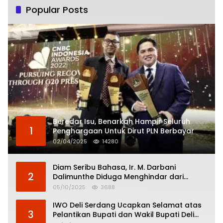
Popular Posts
Beredar Isu, Benarkah Hampir Seluruh
1
Penghargaan Untuk Dirut PLN Berbayar
02/04/2025
14280
Diam Seribu Bahasa, Ir. M. Darbani
2
Dalimunthe Diduga Menghindar dari
Pertanggungjawaban Politik
05/10/2025
3688
IWO Deli Serdang Ucapkan Selamat atas
3
Pelantikan Bupati dan Wakil Bupati Deli