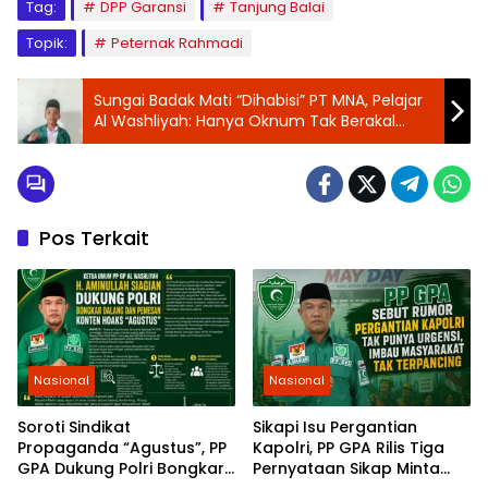
Tag:
DPP Garansi
Tanjung Balai
Topik:
Peternak Rahmadi
Sungai Badak Mati “Dihabisi” PT MNA, Pelajar
Al Washliyah: Hanya Oknum Tak Berakal
yang Membiarkan Ini!
Pos Terkait
Nasional
Nasional
Soroti Sindikat
Sikapi Isu Pergantian
Propaganda “Agustus”, PP
Kapolri, PP GPA Rilis Tiga
GPA Dukung Polri Bongkar
Pernyataan Sikap Minta