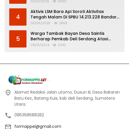
Serdang
02/21/2025
3059
Aktivis LSM Bara Api Soroti Aktivitas
4
Tengah Malam Di SPBU 14.213.228 Bandar
Tinggi
05/05/2025
2868
Warga Tambak Bayan Desa Saintis
5
Berharap Pemkab Deli Serdang Atasi
Banjir
09/15/2024
2342
Alamat Redaksi Jalan utomo, Dusun III, Desa Bakaran
Batu Kec, Batang Kuis, kab deli Serdang, Sumatera
Utara.
085358688282
formappel@gmail.com