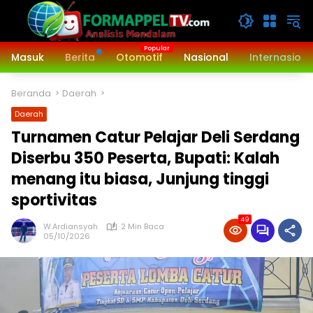
Langsung
ke
konten
Masuk
Berita
Otomotif
Nasional
Internasiona
Beranda
Daerah
Daerah
Turnamen Catur Pelajar Deli Serdang
Diserbu 350 Peserta, Bupati: Kalah
menang itu biasa, Junjung tinggi
sportivitas
49
W.Ardiansyah
2 Min Baca
05/10/2026