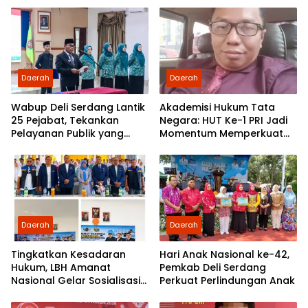
Partai Demokrat Sumut
Daerah
Daerah
Wabup Deli Serdang Lantik
Akademisi Hukum Tata
25 Pejabat, Tekankan
Negara: HUT Ke-1 PRI Jadi
Pelayanan Publik yang
Momentum Memperkuat
Cepat dan Humanis
Demokrasi dan
Pengabdian kepada
Rakyat
Daerah
Daerah
Tingkatkan Kesadaran
Hari Anak Nasional ke-42,
Hukum, LBH Amanat
Pemkab Deli Serdang
Nasional Gelar Sosialisasi
Perkuat Perlindungan Anak
UU ITE di SMKN 1 Tanjung
Morawa