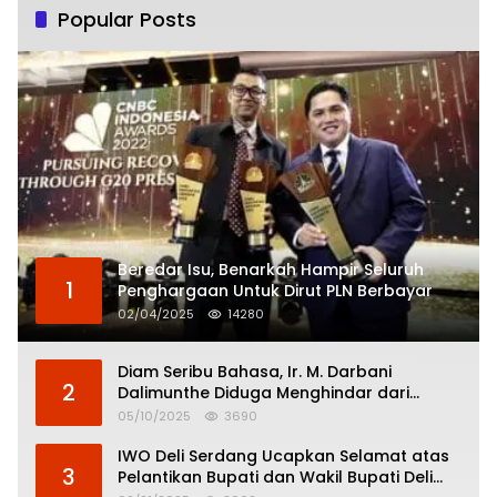
Popular Posts
Beredar Isu, Benarkah Hampir Seluruh
1
Penghargaan Untuk Dirut PLN Berbayar
02/04/2025
14280
Diam Seribu Bahasa, Ir. M. Darbani
2
Dalimunthe Diduga Menghindar dari
Pertanggungjawaban Politik
05/10/2025
3690
IWO Deli Serdang Ucapkan Selamat atas
3
Pelantikan Bupati dan Wakil Bupati Deli