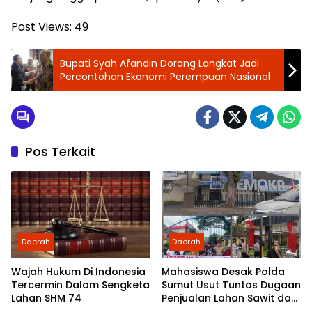
Post Views:
49
Bupati Syah Afandin Dorong Langkat Jadi
Percontohan Ekonomi Perempuan Nasional
Pos Terkait
Daerah
Daerah
Wajah Hukum Di Indonesia
Mahasiswa Desak Polda
Tercermin Dalam Sengketa
Sumut Usut Tuntas Dugaan
Lahan SHM 74
Penjualan Lahan Sawit dan
Serahkan Tuntutan ke DPD