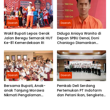
Daerah
Daerah
Wakil Bupati Lepas Gerak
Diduga Aniaya Wanita di
Jalan Beregu Semarak HUT
Depan SPBU Denai, Doni
Ke-81 Kemerdekaan RI
Chaniago Diamankan
Polsek Medan Area
Daerah
Daerah
Bersama Bupati, Anak-
Pemkab Deli Serdang
anak Tanjung Morawa
Pertemukan PT Indofarm
Nikmati Pengalaman
dan Petani Ikan, Sengketa
Pertama Nobar di Bioskop
Berakhir Damai