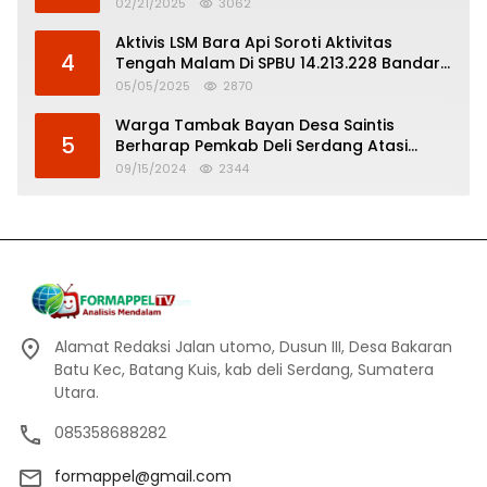
Serdang
02/21/2025
3062
Aktivis LSM Bara Api Soroti Aktivitas
4
Tengah Malam Di SPBU 14.213.228 Bandar
Tinggi
05/05/2025
2870
Warga Tambak Bayan Desa Saintis
5
Berharap Pemkab Deli Serdang Atasi
Banjir
09/15/2024
2344
Alamat Redaksi Jalan utomo, Dusun III, Desa Bakaran
Batu Kec, Batang Kuis, kab deli Serdang, Sumatera
Utara.
085358688282
formappel@gmail.com