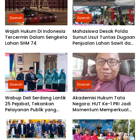
Daerah
Daerah
Wajah Hukum Di Indonesia
Mahasiswa Desak Polda
Tercermin Dalam Sengketa
Sumut Usut Tuntas Dugaan
Lahan SHM 74
Penjualan Lahan Sawit dan
Serahkan Tuntutan ke DPD
Partai Demokrat Sumut
Daerah
Daerah
Wabup Deli Serdang Lantik
Akademisi Hukum Tata
25 Pejabat, Tekankan
Negara: HUT Ke-1 PRI Jadi
Pelayanan Publik yang
Momentum Memperkuat
Cepat dan Humanis
Demokrasi dan
Pengabdian kepada
Rakyat