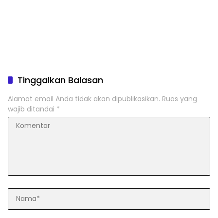
Tinggalkan Balasan
Alamat email Anda tidak akan dipublikasikan.
Ruas yang
wajib ditandai
*