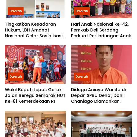
Daerah
Daerah
Tingkatkan Kesadaran
Hari Anak Nasional ke-42,
Hukum, LBH Amanat
Pemkab Deli Serdang
Nasional Gelar Sosialisasi
Perkuat Perlindungan Anak
UU ITE di SMKN 1 Tanjung
Morawa
Daerah
Daerah
Wakil Bupati Lepas Gerak
Diduga Aniaya Wanita di
Jalan Beregu Semarak HUT
Depan SPBU Denai, Doni
Ke-81 Kemerdekaan RI
Chaniago Diamankan
Polsek Medan Area