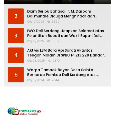
Diam Seribu Bahasa, Ir. M. Darbani
2
Dalimunthe Diduga Menghindar dari
Pertanggungjawaban Politik
05/10/2025
3690
IWO Deli Serdang Ucapkan Selamat atas
3
Pelantikan Bupati dan Wakil Bupati Deli
Serdang
02/21/2025
3062
Aktivis LSM Bara Api Soroti Aktivitas
4
Tengah Malam Di SPBU 14.213.228 Bandar
Tinggi
05/05/2025
2870
Warga Tambak Bayan Desa Saintis
5
Berharap Pemkab Deli Serdang Atasi
Banjir
09/15/2024
2344