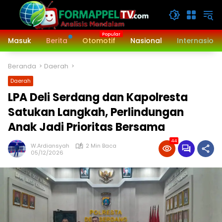
Langsung
ke
konten
Masuk
Berita
Otomotif
Nasional
Internasiona
Beranda
Daerah
Daerah
LPA Deli Serdang dan Kapolresta
Satukan Langkah, Perlindungan
Anak Jadi Prioritas Bersama
44
W.Ardiansyah
2 Min Baca
05/12/2026