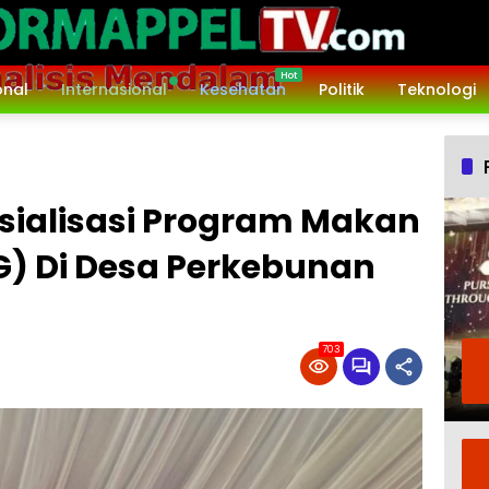
onal
Internasional
Kesehatan
Politik
Teknologi
sialisasi Program Makan
BG) Di Desa Perkebunan
703