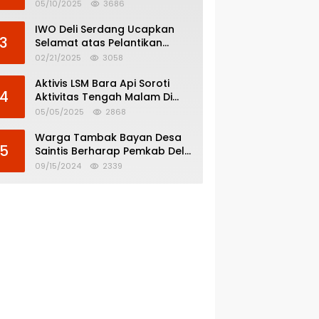
Menghindar dari
05/10/2025
3686
Pertanggungjawaban Politik
IWO Deli Serdang Ucapkan
3
Selamat atas Pelantikan
Bupati dan Wakil Bupati Deli
02/21/2025
3058
Serdang
Aktivis LSM Bara Api Soroti
4
Aktivitas Tengah Malam Di
SPBU 14.213.228 Bandar Tinggi
05/05/2025
2868
Warga Tambak Bayan Desa
5
Saintis Berharap Pemkab Deli
Serdang Atasi Banjir
09/15/2024
2339