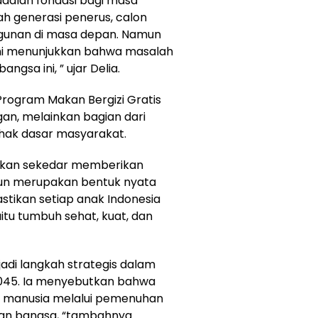
dalah fondasi bagi masa
h generasi penerus, calon
unan di masa depan. Namun
 ini menunjukkan bahwa masalah
ngsa ini, ” ujar Delia.
Program Makan Bergizi Gratis
n, melainkan bagian dari
ak dasar masyarakat.
 bukan sekedar memberikan
n merupakan bentuk nyata
ikan setiap anak Indonesia
tu tumbuh sehat, kuat, dan
jadi langkah strategis dalam
2045. Ia menyebutkan bahwa
ya manusia melalui pemenuhan
an bangsa, “tambahnya.