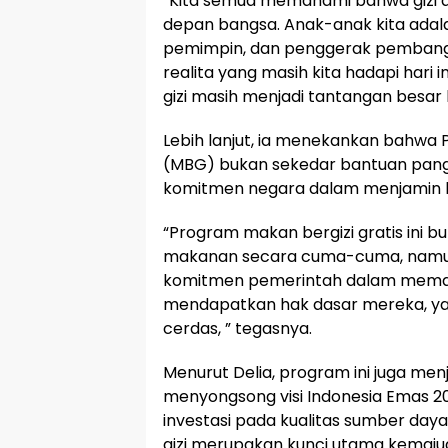
“Kita semua memahami bahwa gizi a
depan bangsa. Anak-anak kita adala
pemimpin, dan penggerak pembang
realita yang masih kita hadapi hari
gizi masih menjadi tantangan besar ba
Lebih lanjut, ia menekankan bahwa 
(MBG) bukan sekedar bantuan panga
komitmen negara dalam menjamin h
“Program makan bergizi gratis ini
makanan secara cuma-cuma, namu
komitmen pemerintah dalam memast
mendapatkan hak dasar mereka, yai
cerdas, ” tegasnya.
Menurut Delia, program ini juga men
menyongsong visi Indonesia Emas 
investasi pada kualitas sumber da
gizi merupakan kunci utama kemaju