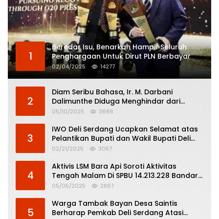
Beredar Isu, Benarkah Hampir Seluruh
1
Penghargaan Untuk Dirut PLN Berbayar
02/04/2025
14277
Diam Seribu Bahasa, Ir. M. Darbani
2
Dalimunthe Diduga Menghindar dari
Pertanggungjawaban Politik
05/10/2025
3686
IWO Deli Serdang Ucapkan Selamat atas
3
Pelantikan Bupati dan Wakil Bupati Deli
Serdang
02/21/2025
3057
Aktivis LSM Bara Api Soroti Aktivitas
4
Tengah Malam Di SPBU 14.213.228 Bandar
Tinggi
05/05/2025
2867
Warga Tambak Bayan Desa Saintis
5
Berharap Pemkab Deli Serdang Atasi