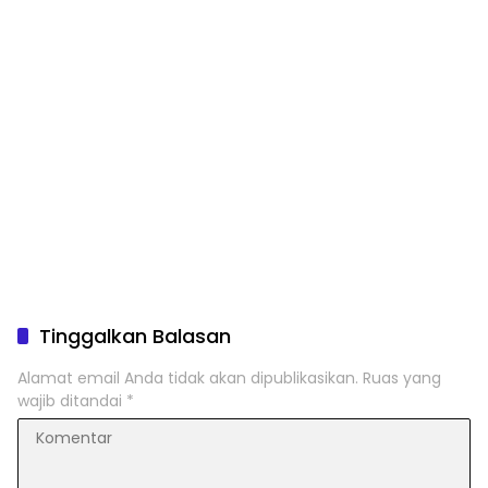
Tinggalkan Balasan
Alamat email Anda tidak akan dipublikasikan.
Ruas yang
wajib ditandai
*