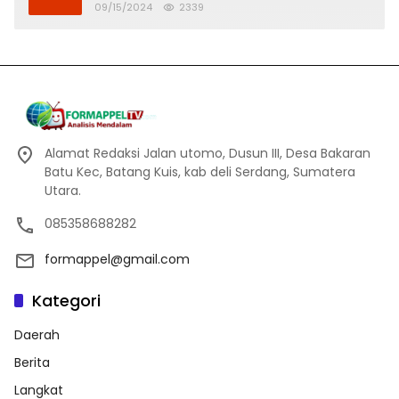
Banjir
09/15/2024
2339
Alamat Redaksi Jalan utomo, Dusun III, Desa Bakaran
Batu Kec, Batang Kuis, kab deli Serdang, Sumatera
Utara.
085358688282
formappel@gmail.com
Kategori
Daerah
Berita
Langkat