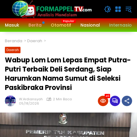
Langsung
ke
konten
Masuk
Berita
Otomotif
Nasional
Internasiona
Beranda
Daerah
Daerah
Wabup Lom Lom Lepas Empat Putra-
Putri Terbaik Deli Serdang, Siap
Harumkan Nama Sumut di Seleksi
Paskibraka Provinsi
46
W.Ardiansyah
2 Min Baca
05/18/2026