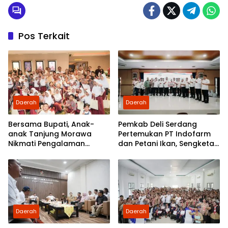
Pos Terkait
Daerah
Daerah
Bersama Bupati, Anak-
Pemkab Deli Serdang
anak Tanjung Morawa
Pertemukan PT Indofarm
Nikmati Pengalaman
dan Petani Ikan, Sengketa
Pertama Nobar di Bioskop
Berakhir Damai
Daerah
Daerah