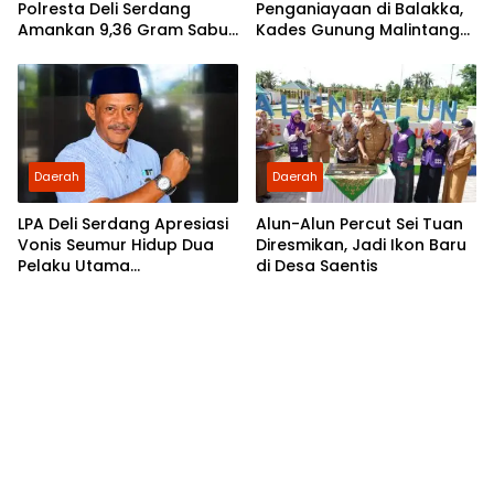
Polresta Deli Serdang
Penganiayaan di Balakka,
Amankan 9,36 Gram Sabu
Kades Gunung Malintang
dan Seorang Tersangka
Disorot: Aktivis Desak
Bupati Palas Ambil Sikap
Daerah
Daerah
LPA Deli Serdang Apresiasi
Alun-Alun Percut Sei Tuan
Vonis Seumur Hidup Dua
Diresmikan, Jadi Ikon Baru
Pelaku Utama
di Desa Saentis
Pembunuhan Pelajar di
Lubuk Pakam, Desak Polisi
Segera Tangkap DPO