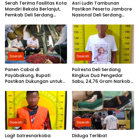
Serah Terima Fasilitas Kota
Asri Ludin Tambunan
Mandiri Bekala Berlanjut,
Pastikan Peserta Jambore
Pemkab Deli Serdang
Nasional Deli Serdang
Siapkan Pengelolaan
Berangkat Tanpa Beban
Biaya
Daerah
Daerah
Panen Cabai di
Polresta Deli Serdang
Payabakung, Bupati
Ringkus Dua Pengedar
Pastikan Dukungan untuk
Sabu, 24,76 Gram Narkoba
Petani Terus Diperkuat
Disita
Daerah
Daerah
Lagi! Satresnarkoba
Diduga Terlibat