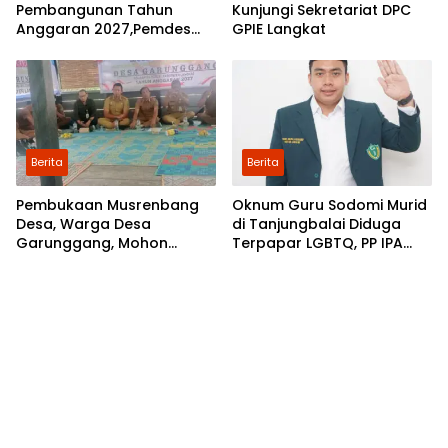
Pembangunan Tahun
Kunjungi Sekretariat DPC
Anggaran 2027,Pemdes
GPIE Langkat
Perkebunan Marike Gelar
Musrenbang
Berita
Berita
Pembukaan Musrenbang
Oknum Guru Sodomi Murid
Desa, Warga Desa
di Tanjungbalai Diduga
Garunggang, Mohon
Terpapar LGBTQ, PP IPA
Kepada Pemkab Langkat,
Minta DPR RI Bentuk Pansus
Perbaikan Infrastruktur di
Dusun Mejuah-Juah