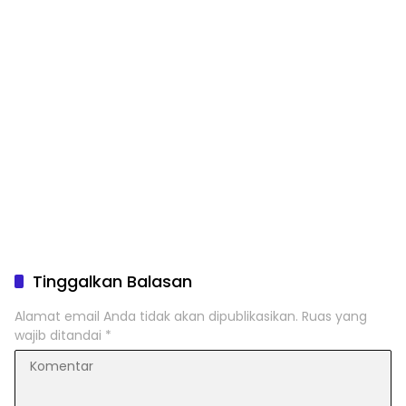
Tinggalkan Balasan
Alamat email Anda tidak akan dipublikasikan.
Ruas yang
wajib ditandai
*