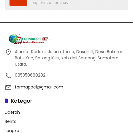
Banjir
09/15/2024
2345
Alamat Redaksi Jalan utomo, Dusun III, Desa Bakaran
Batu Kec, Batang Kuis, kab deli Serdang, Sumatera
Utara.
085358688282
formappel@gmail.com
Kategori
Daerah
Berita
Langkat