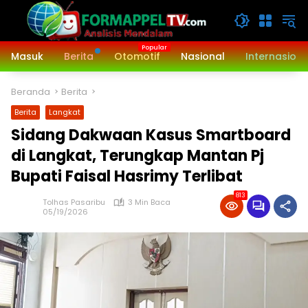
Langsung
ke
konten
Masuk
Berita
Otomotif
Nasional
Internasiona
Beranda
Berita
Berita
Langkat
Sidang Dakwaan Kasus Smartboard
di Langkat, Terungkap Mantan Pj
Bupati Faisal Hasrimy Terlibat
813
Tolhas Pasaribu
3 Min Baca
05/19/2026