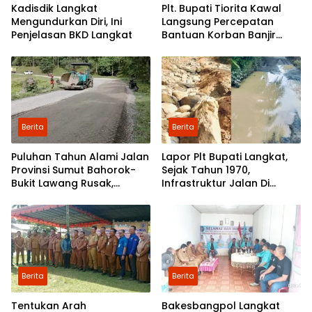
Kadisdik Langkat
Plt. Bupati Tiorita Kawal
Mengundurkan Diri, Ini
Langsung Percepatan
Penjelasan BKD Langkat
Bantuan Korban Banjir
Langkat ke Jakarta
Berita
Berita
Puluhan Tahun Alami Jalan
Lapor Plt Bupati Langkat,
Provinsi Sumut Bahorok-
Sejak Tahun 1970,
Bukit Lawang Rusak,
Infrastruktur Jalan Di
Pemerintah Mulai Lakukan
Mejuah-Juah Tidak Pernah
Perbaikan
Diperhatikan Pemerintah
Kabupaten Langkat
Berita
Berita
Tentukan Arah
Bakesbangpol Langkat