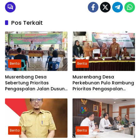
Pos Terkait
Berita
Berita
Musrenbang Desa
Musrenbang Desa
Sebertung Prioritas
Perkebunan Pulo Rambung
Pengaspalan Jalan Dusun
Prioritas Pengaspalan
V
Dusun Kwala Nibung dan
Dusun Pondok Boyan
Berita
Berita