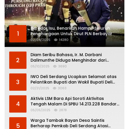
Beredar Isu, Benarkah Hampir Seluruh
1
Penghargaan Untuk Dirut PLN Berbayar
02/04/2025
14280
Diam Seribu Bahasa, Ir. M. Darbani
2
Dalimunthe Diduga Menghindar dari
Pertanggungjawaban Politik
05/10/2025
3690
IWO Deli Serdang Ucapkan Selamat atas
3
Pelantikan Bupati dan Wakil Bupati Deli
Serdang
02/21/2025
3063
Aktivis LSM Bara Api Soroti Aktivitas
4
Tengah Malam Di SPBU 14.213.228 Bandar
Tinggi
05/05/2025
2878
Warga Tambak Bayan Desa Saintis
5
Berharap Pemkab Deli Serdang Atasi