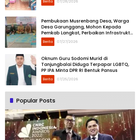
Berita
07/28/2026
Pembukaan Musrenbang Desa, Warga
Desa Garunggang, Mohon Kepada
Pemkab Langkat, Perbaikan Infrastruktur
di Dusun Mejuah-Juah
Berita
07/27/2026
Oknum Guru Sodomi Murid di
Tanjungbalai Diduga Terpapar LGBTQ,
PP IPA Minta DPR RI Bentuk Pansus
Berita
07/25/2026
Popular Posts