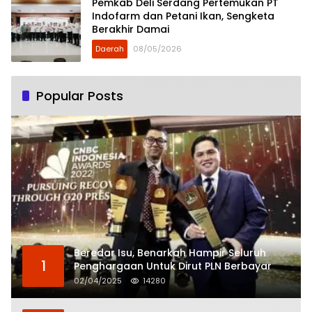
Pemkab Deli Serdang Pertemukan PT
Indofarm dan Petani Ikan, Sengketa
Berakhir Damai
Daerah
08/05/2026
Popular Posts
Beredar Isu, Benarkah Hampir Seluruh
1
Penghargaan Untuk Dirut PLN Berbayar
02/04/2025
14280