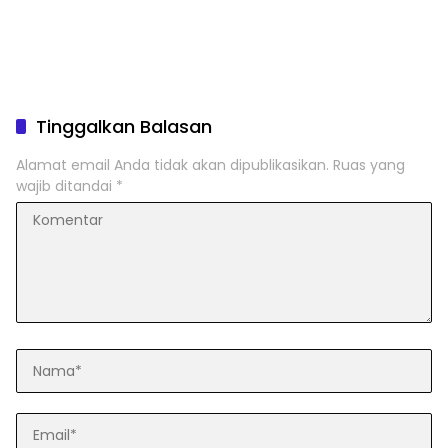
Tinggalkan Balasan
Alamat email Anda tidak akan dipublikasikan.
Ruas yang
wajib ditandai
*