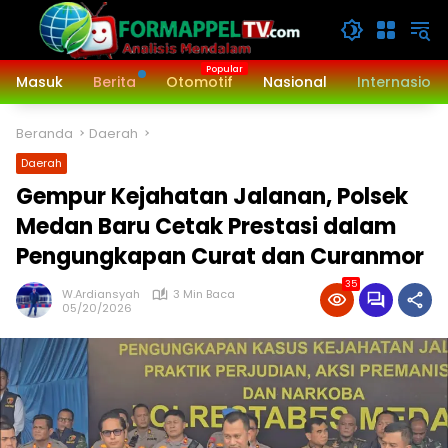
Langsung
ke
konten
Masuk
Berita
Otomotif
Nasional
Internasiona
Beranda
Daerah
Daerah
Gempur Kejahatan Jalanan, Polsek
Medan Baru Cetak Prestasi dalam
Pengungkapan Curat dan Curanmor
35
W.Ardiansyah
3 Min Baca
05/20/2026