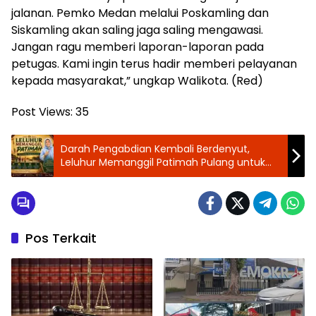
jalanan. Pemko Medan melalui Poskamling dan
Siskamling akan saling jaga saling mengawasi.
Jangan ragu memberi laporan-laporan pada
petugas. Kami ingin terus hadir memberi pelayanan
kepada masyarakat,” ungkap Walikota. (Red)
Post Views:
35
Darah Pengabdian Kembali Berdenyut,
Leluhur Memanggil Patimah Pulang untuk
Membangun Pantai Labu Baru Menuju Desa
Bermartabat
Pos Terkait