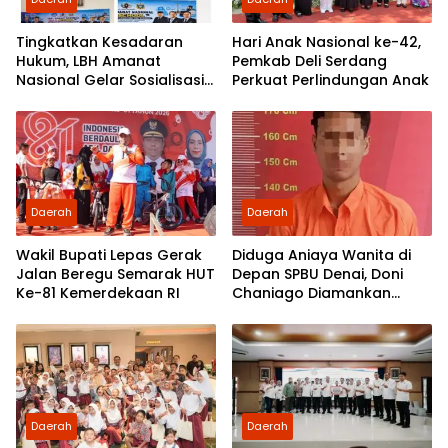
Tingkatkan Kesadaran
Hari Anak Nasional ke-42,
Hukum, LBH Amanat
Pemkab Deli Serdang
Nasional Gelar Sosialisasi
Perkuat Perlindungan Anak
UU ITE di SMKN 1 Tanjung
Morawa
Daerah
Daerah
Wakil Bupati Lepas Gerak
Diduga Aniaya Wanita di
Jalan Beregu Semarak HUT
Depan SPBU Denai, Doni
Ke-81 Kemerdekaan RI
Chaniago Diamankan
Polsek Medan Area
Daerah
Daerah