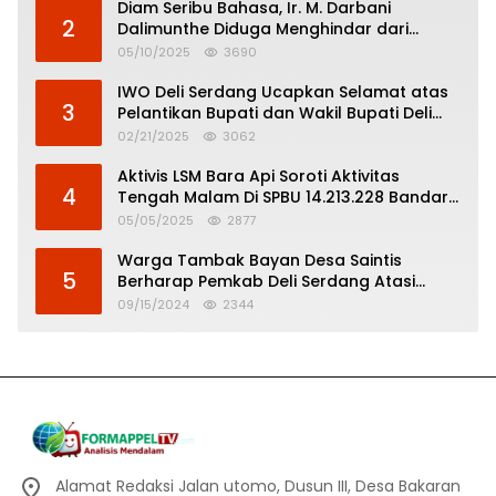
Diam Seribu Bahasa, Ir. M. Darbani
2
Dalimunthe Diduga Menghindar dari
Pertanggungjawaban Politik
05/10/2025
3690
IWO Deli Serdang Ucapkan Selamat atas
3
Pelantikan Bupati dan Wakil Bupati Deli
Serdang
02/21/2025
3062
Aktivis LSM Bara Api Soroti Aktivitas
4
Tengah Malam Di SPBU 14.213.228 Bandar
Tinggi
05/05/2025
2877
Warga Tambak Bayan Desa Saintis
5
Berharap Pemkab Deli Serdang Atasi
Banjir
09/15/2024
2344
Alamat Redaksi Jalan utomo, Dusun III, Desa Bakaran