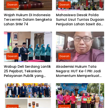
Daerah
Daerah
Wajah Hukum Di Indonesia
Mahasiswa Desak Polda
Tercermin Dalam Sengketa
Sumut Usut Tuntas Dugaan
Lahan SHM 74
Penjualan Lahan Sawit dan
Serahkan Tuntutan ke DPD
Partai Demokrat Sumut
Daerah
Daerah
Wabup Deli Serdang Lantik
Akademisi Hukum Tata
25 Pejabat, Tekankan
Negara: HUT Ke-1 PRI Jadi
Pelayanan Publik yang
Momentum Memperkuat
Cepat dan Humanis
Demokrasi dan
Pengabdian kepada
Rakyat
Daerah
Daerah