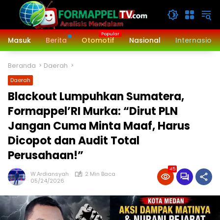
Langsung
ke
konten
Masuk
Berita
Otomotif
Nasional
Internasiona
Beranda
Daerah
Daerah
Blackout Lumpuhkan Sumatera,
Formappel’RI Murka: “Dirut PLN
Jangan Cuma Minta Maaf, Harus
Dicopot dan Audit Total
Perusahaan!”
45
W.Ardiansyah
2 Min Baca
05/24/2026