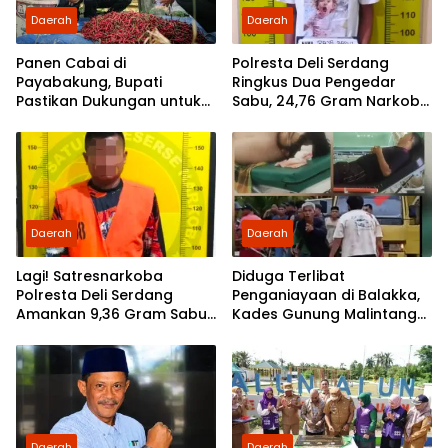
Daerah
Daerah
Panen Cabai di
Polresta Deli Serdang
Payabakung, Bupati
Ringkus Dua Pengedar
Pastikan Dukungan untuk
Sabu, 24,76 Gram Narkoba
Petani Terus Diperkuat
Disita
Daerah
Daerah
Lagi! Satresnarkoba
Diduga Terlibat
Polresta Deli Serdang
Penganiayaan di Balakka,
Amankan 9,36 Gram Sabu
Kades Gunung Malintang
dan Seorang Tersangka
Disorot: Aktivis Desak
Bupati Palas Ambil Sikap
Daerah
Daerah