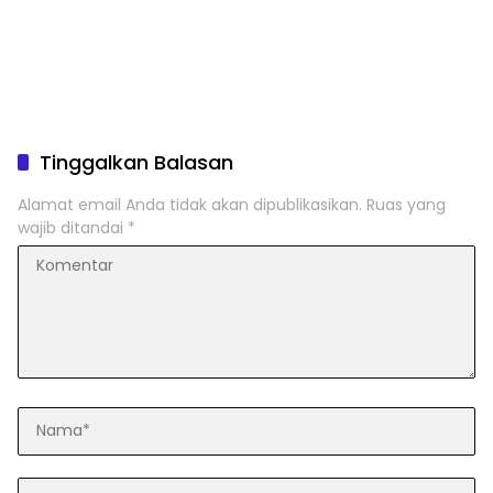
Tinggalkan Balasan
Alamat email Anda tidak akan dipublikasikan.
Ruas yang
wajib ditandai
*