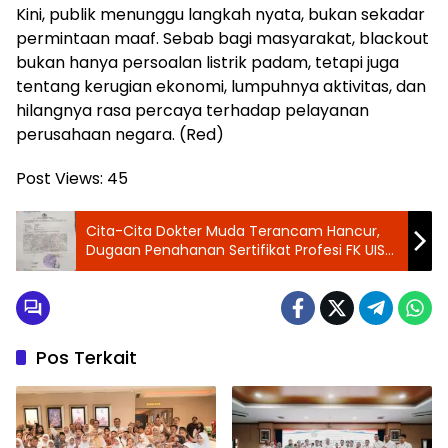
Kini, publik menunggu langkah nyata, bukan sekadar
permintaan maaf. Sebab bagi masyarakat, blackout
bukan hanya persoalan listrik padam, tetapi juga
tentang kerugian ekonomi, lumpuhnya aktivitas, dan
hilangnya rasa percaya terhadap pelayanan
perusahaan negara. (Red)
Post Views:
45
Cita-Cita Dokter Muda Terancam Hancur,
Dugaan Penahanan Sertifikat Profesi FK UISU
Berujung Laporan Polisi
Pos Terkait