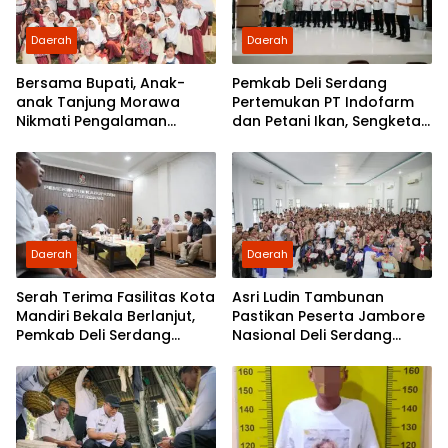
Daerah
Daerah
Bersama Bupati, Anak-
Pemkab Deli Serdang
anak Tanjung Morawa
Pertemukan PT Indofarm
Nikmati Pengalaman
dan Petani Ikan, Sengketa
Pertama Nobar di Bioskop
Berakhir Damai
Daerah
Daerah
Serah Terima Fasilitas Kota
Asri Ludin Tambunan
Mandiri Bekala Berlanjut,
Pastikan Peserta Jambore
Pemkab Deli Serdang
Nasional Deli Serdang
Siapkan Pengelolaan
Berangkat Tanpa Beban
Biaya