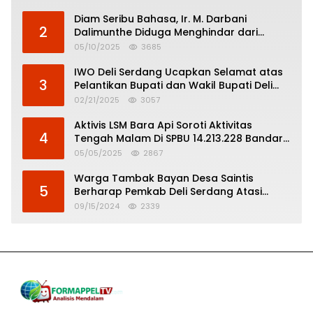
Diam Seribu Bahasa, Ir. M. Darbani
2
Dalimunthe Diduga Menghindar dari
Pertanggungjawaban Politik
05/10/2025
3685
IWO Deli Serdang Ucapkan Selamat atas
3
Pelantikan Bupati dan Wakil Bupati Deli
Serdang
02/21/2025
3057
Aktivis LSM Bara Api Soroti Aktivitas
4
Tengah Malam Di SPBU 14.213.228 Bandar
Tinggi
05/05/2025
2867
Warga Tambak Bayan Desa Saintis
5
Berharap Pemkab Deli Serdang Atasi
Banjir
09/15/2024
2339