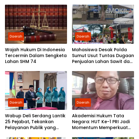
Daerah
Daerah
Wajah Hukum Di Indonesia
Mahasiswa Desak Polda
Tercermin Dalam Sengketa
Sumut Usut Tuntas Dugaan
Lahan SHM 74
Penjualan Lahan Sawit dan
Serahkan Tuntutan ke DPD
Partai Demokrat Sumut
Daerah
Daerah
Wabup Deli Serdang Lantik
Akademisi Hukum Tata
25 Pejabat, Tekankan
Negara: HUT Ke-1 PRI Jadi
Pelayanan Publik yang
Momentum Memperkuat
Cepat dan Humanis
Demokrasi dan