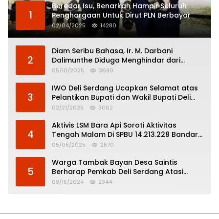
Beredar Isu, Benarkah Hampir Seluruh
1
Penghargaan Untuk Dirut PLN Berbayar
02/04/2025
14280
Diam Seribu Bahasa, Ir. M. Darbani
2
Dalimunthe Diduga Menghindar dari
Pertanggungjawaban Politik
05/10/2025
3690
IWO Deli Serdang Ucapkan Selamat atas
3
Pelantikan Bupati dan Wakil Bupati Deli
Serdang
02/21/2025
3062
Aktivis LSM Bara Api Soroti Aktivitas
4
Tengah Malam Di SPBU 14.213.228 Bandar
Tinggi
05/05/2025
2870
Warga Tambak Bayan Desa Saintis
5
Berharap Pemkab Deli Serdang Atasi
Banjir
09/15/2024
2344