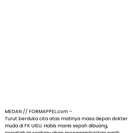
MEDAN // FORMAPPEL.com –
Turut berduka cita atas matinya masa depan dokter
muda di FK UISU. Habis manis sepah dibuang,
pepatah ini seakan-akan menggambarkan nasib