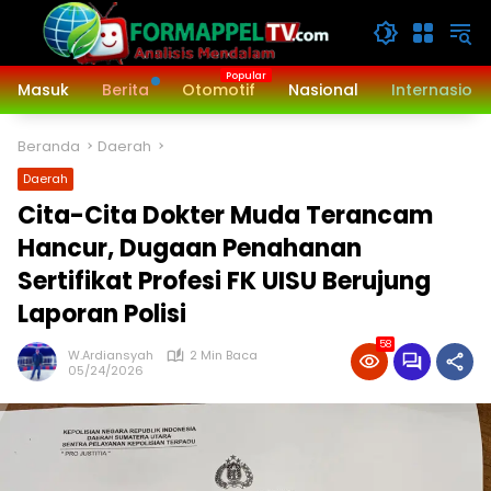
Langsung
ke
konten
Masuk
Berita
Otomotif
Nasional
Internasiona
Beranda
Daerah
Daerah
Cita-Cita Dokter Muda Terancam
Hancur, Dugaan Penahanan
Sertifikat Profesi FK UISU Berujung
Laporan Polisi
58
W.Ardiansyah
2 Min Baca
05/24/2026