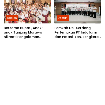
Daerah
Daerah
Bersama Bupati, Anak-
Pemkab Deli Serdang
anak Tanjung Morawa
Pertemukan PT Indofarm
Nikmati Pengalaman
dan Petani Ikan, Sengketa
Pertama Nobar di Bioskop
Berakhir Damai