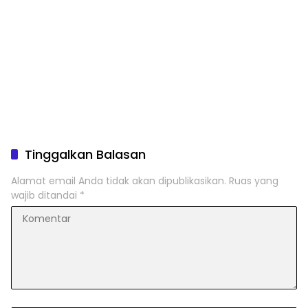
Tinggalkan Balasan
Alamat email Anda tidak akan dipublikasikan.
Ruas yang
wajib ditandai
*