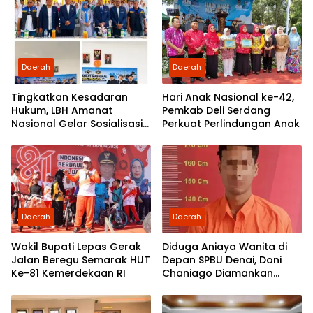
Pengabdian kepada
Rakyat
Daerah
Daerah
Tingkatkan Kesadaran
Hari Anak Nasional ke-42,
Hukum, LBH Amanat
Pemkab Deli Serdang
Nasional Gelar Sosialisasi
Perkuat Perlindungan Anak
UU ITE di SMKN 1 Tanjung
Morawa
Daerah
Daerah
Wakil Bupati Lepas Gerak
Diduga Aniaya Wanita di
Jalan Beregu Semarak HUT
Depan SPBU Denai, Doni
Ke-81 Kemerdekaan RI
Chaniago Diamankan
Polsek Medan Area