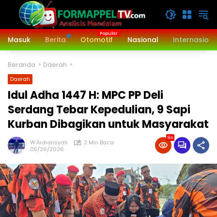
Langsung
ke
konten
Masuk
Berita
Otomotif
Nasional
Internasiona
Beranda
Daerah
Daerah
Idul Adha 1447 H: MPC PP Deli
Serdang Tebar Kepedulian, 9 Sapi
Kurban Dibagikan untuk Masyarakat
84
W.Ardiansyah
2 Min Baca
05/26/2026