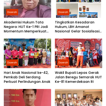
Daerah
Daerah
Akademisi Hukum Tata
Tingkatkan Kesadaran
Negara: HUT Ke-1 PRI Jadi
Hukum, LBH Amanat
Momentum Memperkuat
Nasional Gelar Sosialisasi
Demokrasi dan
UU ITE di SMKN 1 Tanjung
Pengabdian kepada
Morawa
Rakyat
Daerah
Daerah
Hari Anak Nasional ke-42,
Wakil Bupati Lepas Gerak
Pemkab Deli Serdang
Jalan Beregu Semarak HUT
Perkuat Perlindungan Anak
Ke-81 Kemerdekaan RI