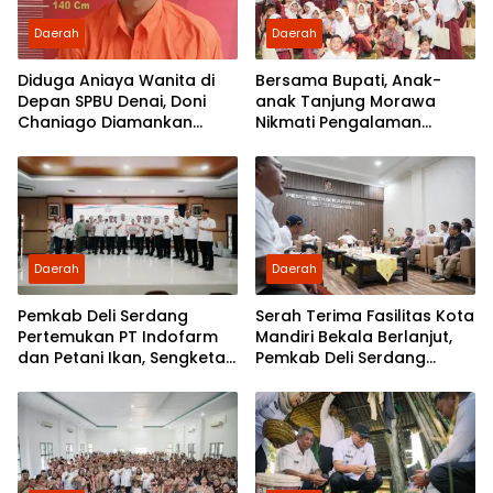
Daerah
Daerah
Diduga Aniaya Wanita di
Bersama Bupati, Anak-
Depan SPBU Denai, Doni
anak Tanjung Morawa
Chaniago Diamankan
Nikmati Pengalaman
Polsek Medan Area
Pertama Nobar di Bioskop
Daerah
Daerah
Pemkab Deli Serdang
Serah Terima Fasilitas Kota
Pertemukan PT Indofarm
Mandiri Bekala Berlanjut,
dan Petani Ikan, Sengketa
Pemkab Deli Serdang
Berakhir Damai
Siapkan Pengelolaan