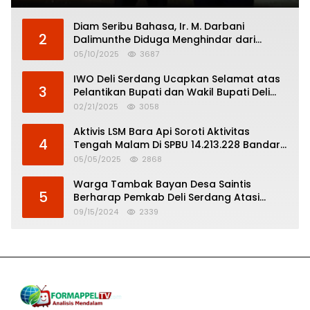
Diam Seribu Bahasa, Ir. M. Darbani
2
Dalimunthe Diduga Menghindar dari
Pertanggungjawaban Politik
05/10/2025
3687
IWO Deli Serdang Ucapkan Selamat atas
3
Pelantikan Bupati dan Wakil Bupati Deli
Serdang
02/21/2025
3058
Aktivis LSM Bara Api Soroti Aktivitas
4
Tengah Malam Di SPBU 14.213.228 Bandar
Tinggi
05/05/2025
2868
Warga Tambak Bayan Desa Saintis
5
Berharap Pemkab Deli Serdang Atasi
Banjir
09/15/2024
2339