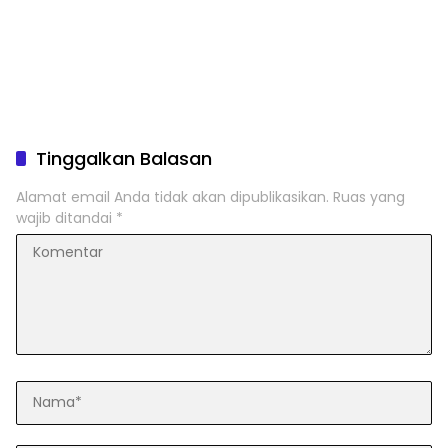
Tinggalkan Balasan
Alamat email Anda tidak akan dipublikasikan.
Ruas yang
wajib ditandai
*