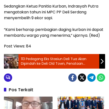
‎Sedangkan Ketua Panitia Kurban, Indrasyah Putra
mengatakan tahun ini MPC PP Deli Serdang
menyembelih 9 ekor sapi.
“Kami berharap pembagian daging kurban ini dapat
membantu warga yang menerima,” ujarnya. (Red)
Post Views:
84
113 Pedagang Eks Stasiun Deli Tua Akan
Dipindah ke Deli Old Town, Penataan
Kawasan Resmi Dimulai Juni 2026
Pos Terkait