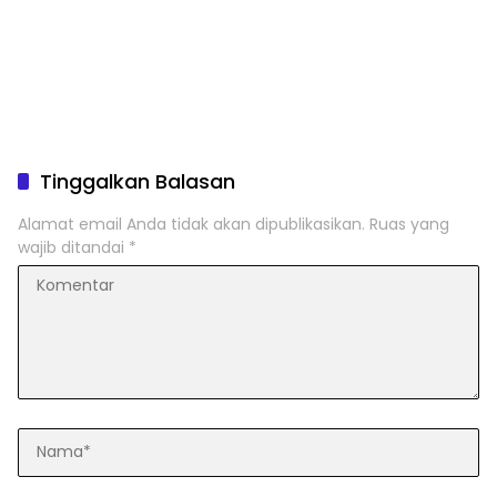
Tinggalkan Balasan
Alamat email Anda tidak akan dipublikasikan.
Ruas yang
wajib ditandai
*