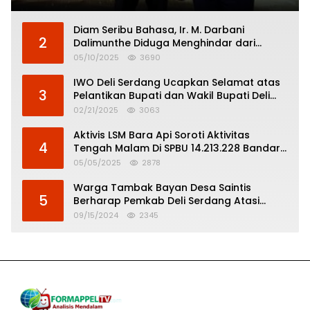
Diam Seribu Bahasa, Ir. M. Darbani
2
Dalimunthe Diduga Menghindar dari
Pertanggungjawaban Politik
05/10/2025
3690
IWO Deli Serdang Ucapkan Selamat atas
3
Pelantikan Bupati dan Wakil Bupati Deli
Serdang
02/21/2025
3063
Aktivis LSM Bara Api Soroti Aktivitas
4
Tengah Malam Di SPBU 14.213.228 Bandar
Tinggi
05/05/2025
2878
Warga Tambak Bayan Desa Saintis
5
Berharap Pemkab Deli Serdang Atasi
Banjir
09/15/2024
2345