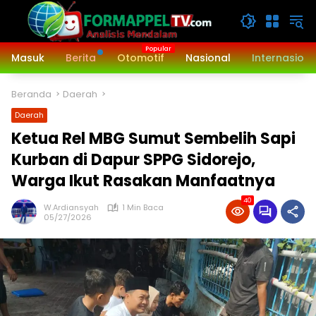
Langsung
ke
konten
Masuk
Berita
Otomotif
Nasional
Internasiona
Beranda
Daerah
Daerah
Ketua Rel MBG Sumut Sembelih Sapi
Kurban di Dapur SPPG Sidorejo,
Warga Ikut Rasakan Manfaatnya
40
W.Ardiansyah
1 Min Baca
05/27/2026