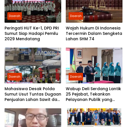
Daerah
Daerah
Peringati HUT Ke-1, DPD PRI
Wajah Hukum Di Indonesia
Sumut Siap Hadapi Pemilu
Tercermin Dalam Sengketa
2029 Mendatang
Lahan SHM 74
Daerah
Daerah
Mahasiswa Desak Polda
Wabup Deli Serdang Lantik
Sumut Usut Tuntas Dugaan
25 Pejabat, Tekankan
Penjualan Lahan Sawit dan
Pelayanan Publik yang
Serahkan Tuntutan ke DPD
Cepat dan Humanis
Partai Demokrat Sumut