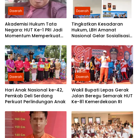
Daerah
Daerah
Akademisi Hukum Tata
Tingkatkan Kesadaran
Negara: HUT Ke-1 PRI Jadi
Hukum, LBH Amanat
Momentum Memperkuat
Nasional Gelar Sosialisasi
Demokrasi dan
UU ITE di SMKN 1 Tanjung
Pengabdian kepada
Morawa
Rakyat
Daerah
Daerah
Hari Anak Nasional ke-42,
Wakil Bupati Lepas Gerak
Pemkab Deli Serdang
Jalan Beregu Semarak HUT
Perkuat Perlindungan Anak
Ke-81 Kemerdekaan RI