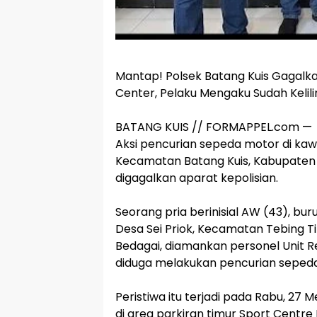
‎Mantap! Polsek Batang Kuis Gagalk
Center, Pelaku Mengaku Sudah Kelil
‎BATANG KUIS // FORMAPPEL.com —
‎Aksi pencurian sepeda motor di ka
Kecamatan Batang Kuis, Kabupaten D
digagalkan aparat kepolisian.
‎Seorang pria berinisial AW (43), bur
Desa Sei Priok, Kecamatan Tebing T
Bedagai, diamankan personel Unit Re
diduga melakukan pencurian seped
‎Peristiwa itu terjadi pada Rabu, 27 M
di area parkiran timur Sport Centre