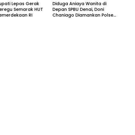
upati Lepas Gerak
Diduga Aniaya Wanita di
Beregu Semarak HUT
Depan SPBU Denai, Doni
Kemerdekaan RI
Chaniago Diamankan Polsek
Medan Area