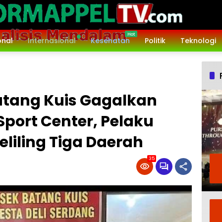
onal
Internasional
Kesehatan
Politik
Teknologi
atang Kuis Gagalkan
Sport Center, Pelaku
iling Tiga Daerah‎
35