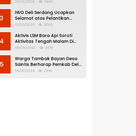
Menghindar dari
05/10/2025
3690
Pertanggungjawaban Politik
IWO Deli Serdang Ucapkan
3
Selamat atas Pelantikan
Bupati dan Wakil Bupati Deli
02/21/2025
3063
Serdang
Aktivis LSM Bara Api Soroti
4
Aktivitas Tengah Malam Di
SPBU 14.213.228 Bandar Tinggi
05/05/2025
2878
Warga Tambak Bayan Desa
5
Saintis Berharap Pemkab Deli
Serdang Atasi Banjir
09/15/2024
2345