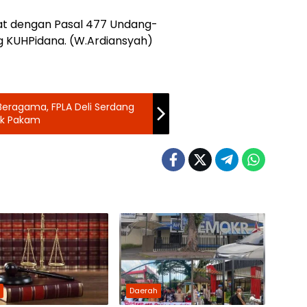
rat dengan Pasal 477 Undang-
 KUHPidana. (W.Ardiansyah)
Beragama, FPLA Deli Serdang
buk Pakam
h
Daerah