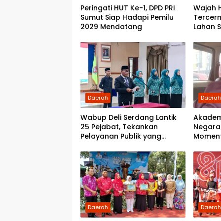
Peringati HUT Ke-1, DPD PRI
Wajah 
Sumut Siap Hadapi Pemilu
Tercer
2029 Mendatang
Lahan 
Daerah
Daera
Wabup Deli Serdang Lantik
Akadem
25 Pejabat, Tekankan
Negara:
Pelayanan Publik yang
Momen
Cepat dan Humanis
Demokr
kepada
Daerah
Daera