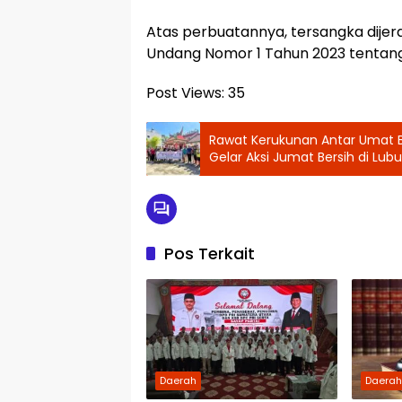
‎Atas perbuatannya, tersangka dije
Undang Nomor 1 Tahun 2023 tentang
Post Views:
35
‎Rawat Kerukunan Antar Umat 
Gelar Aksi Jumat Bersih di Lu
Pos Terkait
Daerah
Daera