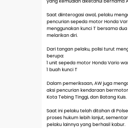
yang kemudian diketahui bernama 
‎Saat diinterogasi awal, pelaku men
pencurian sepeda motor Honda Var
menggunakan kunci T bersama dua 
melarikan diri.
‎Dari tangan pelaku, polisi turut m
berupa:
‎1 unit sepeda motor Honda Vario w
‎1 buah kunci T
‎Dalam pemeriksaan, AW juga mengak
aksi pencurian kendaraan bermotor 
Kota Tebing Tinggi, dan Batang Kuis.
‎Saat ini pelaku telah ditahan di Pol
proses hukum lebih lanjut, sementa
pelaku lainnya yang berhasil kabur.