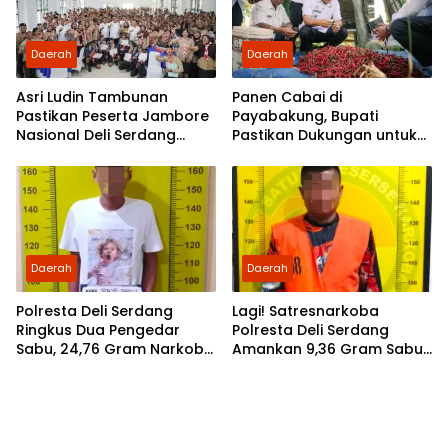
Daerah
Daerah
Asri Ludin Tambunan
Panen Cabai di
Pastikan Peserta Jambore
Payabakung, Bupati
Nasional Deli Serdang
Pastikan Dukungan untuk
Berangkat Tanpa Beban
Petani Terus Diperkuat
Biaya
Daerah
Daerah
Polresta Deli Serdang
Lagi! Satresnarkoba
Ringkus Dua Pengedar
Polresta Deli Serdang
Sabu, 24,76 Gram Narkoba
Amankan 9,36 Gram Sabu
Disita
dan Seorang Tersangka