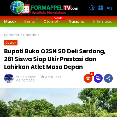
Langsung
ke
konten
Masuk
Berita
Otomotif
Nasional
Internasiona
Beranda
Daerah
Daerah
‎Bupati Buka O2SN SD Deli Serdang,
281 Siswa Siap Ukir Prestasi dan
Lahirkan Atlet Masa Depan
42
W.Ardiansyah
3 Min Baca
06/03/2026