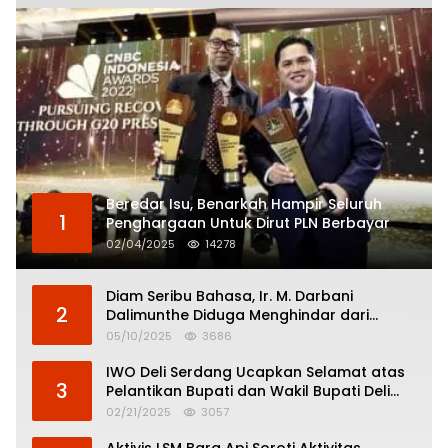
Beredar Isu, Benarkah Hampir Seluruh
1
Penghargaan Untuk Dirut PLN Berbayar
02/04/2025
14278
Diam Seribu Bahasa, Ir. M. Darbani
2
Dalimunthe Diduga Menghindar dari
Pertanggungjawaban Politik
05/10/2025
3686
IWO Deli Serdang Ucapkan Selamat atas
3
Pelantikan Bupati dan Wakil Bupati Deli
Serdang
02/21/2025
3057