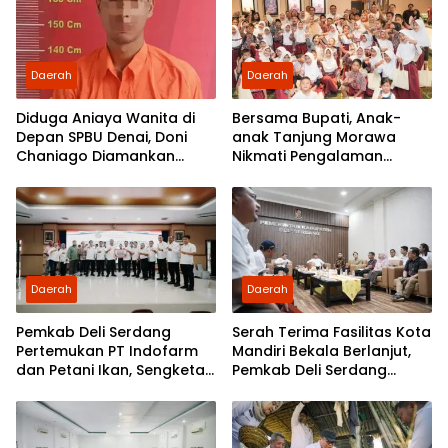
Daerah
Daerah
Diduga Aniaya Wanita di
Bersama Bupati, Anak-
Depan SPBU Denai, Doni
anak Tanjung Morawa
Chaniago Diamankan
Nikmati Pengalaman
Polsek Medan Area
Pertama Nobar di Bioskop
Daerah
Daerah
Pemkab Deli Serdang
Serah Terima Fasilitas Kota
Pertemukan PT Indofarm
Mandiri Bekala Berlanjut,
dan Petani Ikan, Sengketa
Pemkab Deli Serdang
Berakhir Damai
Siapkan Pengelolaan