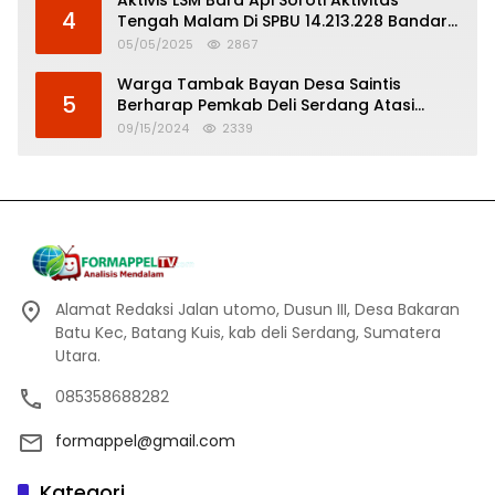
Aktivis LSM Bara Api Soroti Aktivitas
4
Tengah Malam Di SPBU 14.213.228 Bandar
Tinggi
05/05/2025
2867
Warga Tambak Bayan Desa Saintis
5
Berharap Pemkab Deli Serdang Atasi
Banjir
09/15/2024
2339
Alamat Redaksi Jalan utomo, Dusun III, Desa Bakaran
Batu Kec, Batang Kuis, kab deli Serdang, Sumatera
Utara.
085358688282
formappel@gmail.com
Kategori