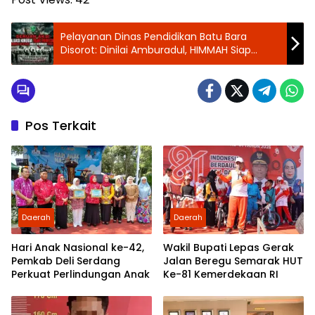
Pelayanan Dinas Pendidikan Batu Bara
Disorot: Dinilai Amburadul, HIMMAH Siap
Guncang Dinas Lewat Aksi Damai
Pos Terkait
Daerah
Daerah
Hari Anak Nasional ke-42,
Wakil Bupati Lepas Gerak
Pemkab Deli Serdang
Jalan Beregu Semarak HUT
Perkuat Perlindungan Anak
Ke-81 Kemerdekaan RI