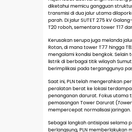
diketahui memicu gangguan struktur
transmisi di dua jalur utama dilap
parah. Di jalur SUTET 275 kV Galang
T20 roboh, sementara tower T17 da
Kerusakan serupa juga melanda jalur
Rotan, di mana tower T77 hingga T8
mengalami kondisi bengkok. Selain t
listrik di berbagai titik wilayah Sum
berimplikasi pada terganggunya paso
Saat ini, PLN telah mengerahkan pe
peralatan berat ke lokasi terdamp
penanganan darurat. Fokus utama t
pemasangan Tower Darurat (
Tower
mempercepat normalisasi jaringan.
Sebagai langkah antisipasi selama p
berlangsung, PLN memberlakukan 