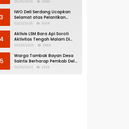
Menghindar dari
05/10/2025
3686
Pertanggungjawaban Politik
IWO Deli Serdang Ucapkan
3
Selamat atas Pelantikan
Bupati dan Wakil Bupati Deli
02/21/2025
3058
Serdang
Aktivis LSM Bara Api Soroti
4
Aktivitas Tengah Malam Di
SPBU 14.213.228 Bandar Tinggi
05/05/2025
2868
Warga Tambak Bayan Desa
5
Saintis Berharap Pemkab Deli
Serdang Atasi Banjir
09/15/2024
2339