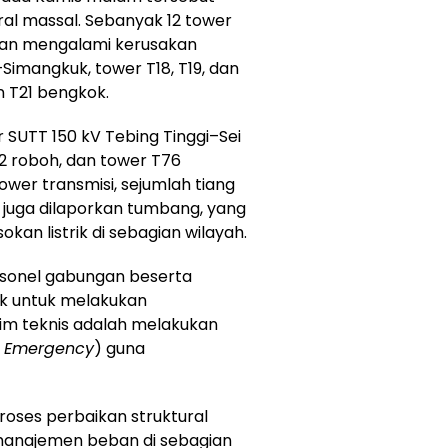
al massal. Sebanyak 12 tower
orkan mengalami kerusakan
–Simangkuk, tower T18, T19, dan
n T21 bengkok.
 SUTT 150 kV Tebing Tinggi–Sei
2 roboh, dan tower T76
ower transmisi, sejumlah tiang
ut juga dilaporkan tumbang, yang
kan listrik di sebagian wilayah.
rsonel gabungan beserta
ak untuk melakukan
im teknis adalah melakukan
 Emergency
) guna
roses perbaikan struktural
manajemen beban di sebagian