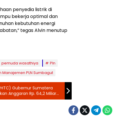
aan penyedia listrik di
ampu bekerja optimal dan
uhan kebutuhan energi
jabatan,” tegas Alvin menutup
pemuda wasathiya
Pln
m Manajemen PLN Sumbagut
(PHTC) Gubernur Sumatera
kan Anggaran Rp. 64,2 Miliar
 Strategis, Satu Diantaranya