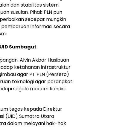
an dan stabilitas sistem
guan susulan. Pihak PLN pun
perbaikan secepat mungkin
n pembaruan informasi secara
smi.
N UID Sumbagut
apangan, Alvin Akbar Hasibuan
hadap ketahanan infrastruktur
ngimbau agar PT PLN (Persero)
ruan teknologi agar perangkat
hadapi segala macam kondisi
atum tegas kepada Direktur
usi (UID) Sumatra Utara
stra dalam melayani hak-hak