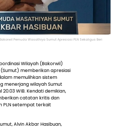
korwil Pemuda Wasathiya Sumut Apresiasi PLN Sekaligus Beri
ordinasi Wilayah (Bakorwil)
(Sumut) memberikan apresiasi
 dalam memulihkan sistem
ng menerjang wilayah Sumut
20.03 WIB. Kendati demikian,
berikan catatan kritis dan
 PLN setempat terkait
mut, Alvin Akbar Hasibuan,