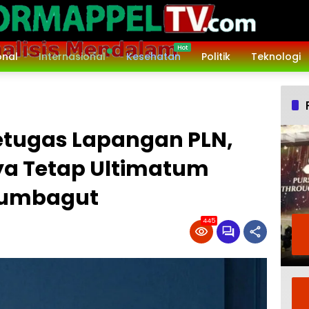
onal
Internasional
Kesehatan
Politik
Teknologi
Petugas Lapangan PLN,
a Tetap Ultimatum
Sumbagut
445