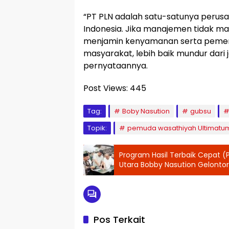
“PT PLN adalah satu-satunya perusah
Indonesia. Jika manajemen tidak m
menjamin kenyamanan serta pemen
masyarakat, lebih baik mundur dari 
pernyataannya.
Post Views:
445
Tag:
Boby Nasution
gubsu
Topik:
pemuda wasathiyah Ultimatu
Program Hasil Terbaik Cepat 
Utara Bobby Nasution Gelontor
Untuk Perbaiki Tiga Ruas Jalan
Bahorok
Pos Terkait