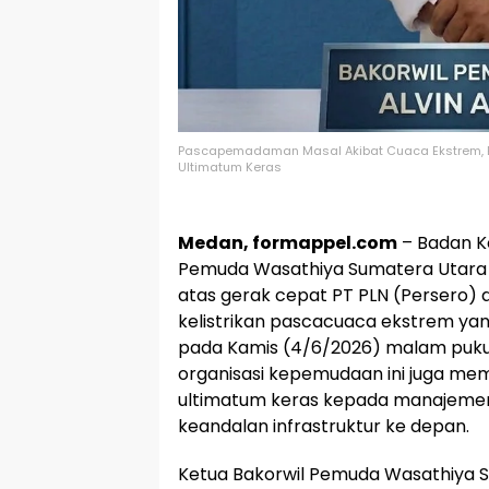
Pascapemadaman Masal Akibat Cuaca Ekstrem, Ba
Ultimatum Keras
Medan, formappel.com
– Badan Ko
Pemuda Wasathiya Sumatera Utara 
atas gerak cepat PT PLN (Persero)
kelistrikan pascacuaca ekstrem ya
pada Kamis (4/6/2026) malam pukul 
organisasi kepemudaan ini juga mem
ultimatum keras kepada manajemen
keandalan infrastruktur ke depan.
Ketua Bakorwil Pemuda Wasathiya Su