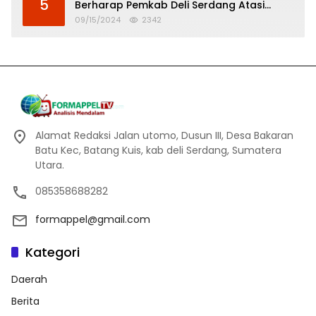
5
Berharap Pemkab Deli Serdang Atasi
Banjir
09/15/2024
2342
Alamat Redaksi Jalan utomo, Dusun III, Desa Bakaran
Batu Kec, Batang Kuis, kab deli Serdang, Sumatera
Utara.
085358688282
formappel@gmail.com
Kategori
Daerah
Berita