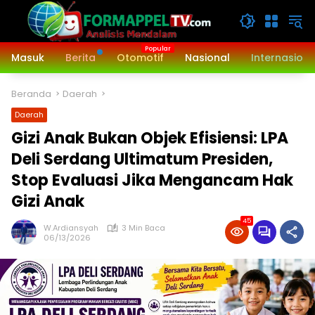
Langsung
ke
konten
Masuk
Berita
Otomotif
Nasional
Internasiona
Beranda
Daerah
Daerah
Gizi Anak Bukan Objek Efisiensi: LPA
Deli Serdang Ultimatum Presiden,
Stop Evaluasi Jika Mengancam Hak
Gizi Anak
45
W.Ardiansyah
3 Min Baca
06/13/2026