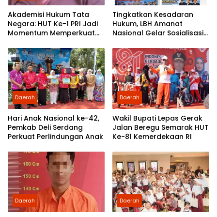
Akademisi Hukum Tata
Tingkatkan Kesadaran
Negara: HUT Ke-1 PRI Jadi
Hukum, LBH Amanat
Momentum Memperkuat
Nasional Gelar Sosialisasi
Demokrasi dan
UU ITE di SMKN 1 Tanjung
Pengabdian kepada
Morawa
Rakyat
Daerah
Daerah
Hari Anak Nasional ke-42,
Wakil Bupati Lepas Gerak
Pemkab Deli Serdang
Jalan Beregu Semarak HUT
Perkuat Perlindungan Anak
Ke-81 Kemerdekaan RI
Daerah
Daerah