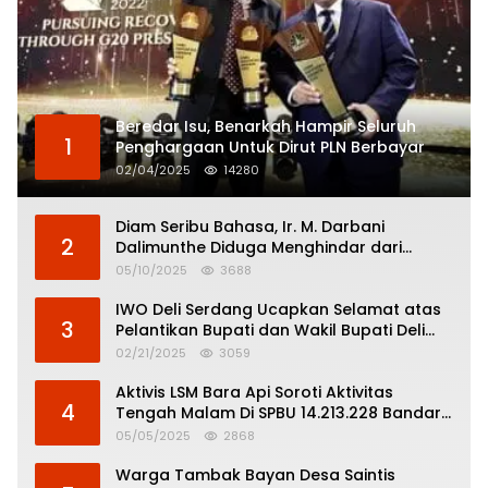
Beredar Isu, Benarkah Hampir Seluruh
1
Penghargaan Untuk Dirut PLN Berbayar
02/04/2025
14280
Diam Seribu Bahasa, Ir. M. Darbani
2
Dalimunthe Diduga Menghindar dari
Pertanggungjawaban Politik
05/10/2025
3688
IWO Deli Serdang Ucapkan Selamat atas
3
Pelantikan Bupati dan Wakil Bupati Deli
Serdang
02/21/2025
3059
Aktivis LSM Bara Api Soroti Aktivitas
4
Tengah Malam Di SPBU 14.213.228 Bandar
Tinggi
05/05/2025
2868
Warga Tambak Bayan Desa Saintis