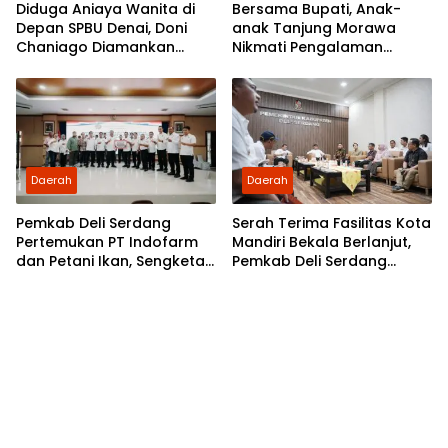
Diduga Aniaya Wanita di
Bersama Bupati, Anak-
Depan SPBU Denai, Doni
anak Tanjung Morawa
Chaniago Diamankan
Nikmati Pengalaman
Polsek Medan Area
Pertama Nobar di Bioskop
Daerah
Daerah
Pemkab Deli Serdang
Serah Terima Fasilitas Kota
Pertemukan PT Indofarm
Mandiri Bekala Berlanjut,
dan Petani Ikan, Sengketa
Pemkab Deli Serdang
Berakhir Damai
Siapkan Pengelolaan