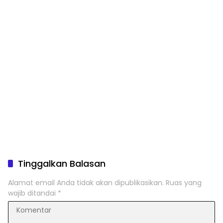
Tinggalkan Balasan
Alamat email Anda tidak akan dipublikasikan.
Ruas yang
wajib ditandai
*