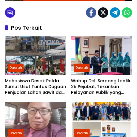
Narkoba dan Judi Diduga Milik UG
Pos Terkait
Daerah
Daerah
Mahasiswa Desak Polda
Wabup Deli Serdang Lantik
Sumut Usut Tuntas Dugaan
25 Pejabat, Tekankan
Penjualan Lahan Sawit dan
Pelayanan Publik yang
Serahkan Tuntutan ke DPD
Cepat dan Humanis
Partai Demokrat Sumut
Daerah
Daerah