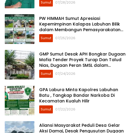
Sumut
07/28/2026
​PW HIMMAH Sumut Apresiasi
Kepemimpinan Kalapas Labuhan Bilik
dalam Membangun Pemasyarakatan
Humanis
Sumut
07/25/2026
GMP Sumut Desak APH Bongkar Dugaan
Mafia Tender Proyek Turap Dan Talud
Nias, Dugaan Peran SMSL dalam
Peredaman Aksi Mahasiswa Diminta
Sumut
07/24/2026
Diusut
GPA Labura Minta Kapolres Labuhan
Batu , Tangkap Bandar Narkoba Di
Kecamatan Kualuh Hilir
Sumut
07/22/2026
Aliansi Masyarakat Peduli Desa Gelar
Aksi Damai, Desak Pengusutan Dugaan