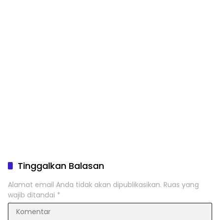
Tinggalkan Balasan
Alamat email Anda tidak akan dipublikasikan.
Ruas yang
wajib ditandai
*