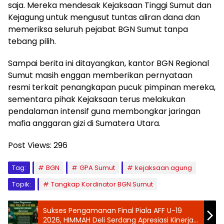
saja. Mereka mendesak Kejaksaan Tinggi Sumut dan
Kejagung untuk mengusut tuntas aliran dana dan
memeriksa seluruh pejabat BGN Sumut tanpa
tebang pilih.
Sampai berita ini ditayangkan, kantor BGN Regional
Sumut masih enggan memberikan pernyataan
resmi terkait penangkapan pucuk pimpinan mereka,
sementara pihak Kejaksaan terus melakukan
pendalaman intensif guna membongkar jaringan
mafia anggaran gizi di Sumatera Utara.
Post Views:
296
Tag:
BGN
GPA Sumut
kejaksaan agung
Topik:
Tangkap Kordinator BGN Sumut
Sukses Pengamanan Final Piala AFF U-19
2026, HIMMAH Deli Serdang Apresiasi Kinerja