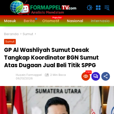
Langsung
ke
konten
Masuk
Berita
Otomotif
Nasional
Internasiona
Beranda
Sumut
Sumut
GP Al Washliyah Sumut Desak
Tangkap Koordinator BGN Sumut
Atas Dugaan Jual Beli Titik SPPG
296
Husein Formappel
2 Min Baca
06/13/2026