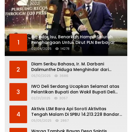
Beredar Isu, Benarkah Hampir Seluruh
1
Penghargaan Untuk Dirut PLN Berbayar
02/04/2025
14278
Diam Seribu Bahasa, Ir. M. Darbani
2
Dalimunthe Diduga Menghindar dari
Pertanggungjawaban Politik
05/10/2025
3686
IWO Deli Serdang Ucapkan Selamat atas
3
Pelantikan Bupati dan Wakil Bupati Deli
Serdang
02/21/2025
3057
Aktivis LSM Bara Api Soroti Aktivitas
4
Tengah Malam Di SPBU 14.213.228 Bandar
Tinggi
05/05/2025
2867
Warga Tambak Bayan Desa Saintis