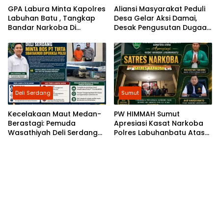
GPA Labura Minta Kapolres
Aliansi Masyarakat Peduli
Labuhan Batu , Tangkap
Desa Gelar Aksi Damai,
Bandar Narkoba Di
Desak Pengusutan Dugaan
Kecamatan Kualuh Hilir
Permasalahan Dana Desa
di 8 Desa Kecamatan
Tebing Tinggi
Deli Serdang
Sumut
Kecelakaan Maut Medan-
PW HIMMAH Sumut
Berastagi: Pemuda
Apresiasi Kasat Narkoba
Wasathiyah Deli Serdang
Polres Labuhanbatu Atas
Minta Polisi Periksa Direktur
Keberhasilan Menangkap
PT Tirta Sibayakindo
Kembali Buron Narkoba Zul
Alias Bagong