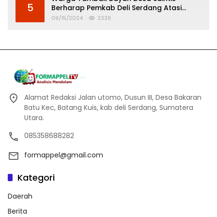
5
Berharap Pemkab Deli Serdang Atasi
Banjir
09/15/2024
2339
Alamat Redaksi Jalan utomo, Dusun III, Desa Bakaran
Batu Kec, Batang Kuis, kab deli Serdang, Sumatera
Utara.
085358688282
formappel@gmail.com
Kategori
Daerah
Berita