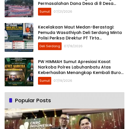
Permasalahan Dana Desa di 8 Desa
Kecamatan Tebing Tinggi
Sumut
07/21/2026
Kecelakaan Maut Medan-Berastagi:
Pemuda Wasathiyah Deli Serdang Minta
Polisi Periksa Direktur PT Tirta
Sibayakindo
Deli Serdang
07/19/2026
PW HIMMAH Sumut Apresiasi Kasat
Narkoba Polres Labuhanbatu Atas
Keberhasilan Menangkap Kembali Buron
Narkoba Zul Alias Bagong
Sumut
07/19/2026
Popular Posts