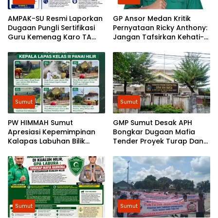
AMPAK-SU Resmi Laporkan
GP Ansor Medan Kritik
Dugaan Pungli Sertifikasi
Pernyataan Ricky Anthony:
Guru Kemenag Karo TA
Jangan Tafsirkan Kehati-
2024-2026 ke Kejatisu
hatian Bobby sebagai
Arogansi
Sumut
Sumut
​PW HIMMAH Sumut
GMP Sumut Desak APH
Apresiasi Kepemimpinan
Bongkar Dugaan Mafia
Kalapas Labuhan Bilik
Tender Proyek Turap Dan
dalam Membangun
Talud Nias, Dugaan Peran
Pemasyarakatan Humanis
SMSL dalam Peredaman
Aksi Mahasiswa Diminta
Diusut
Sumut
Sumut