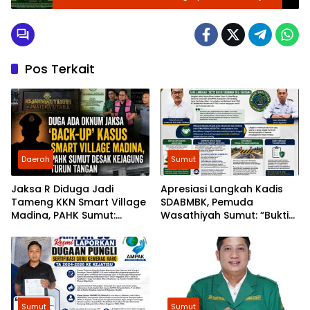
Kombes Hendria Lesmana
Pos Terkait
Daerah
Sumut
Jaksa R Diduga Jadi
Apresiasi Langkah Kadis
Tameng KKN Smart Village
SDABMBK, Pemuda
Madina, PAHK Sumut:
Wasathiyah Sumut: “Bukti
Bongkar Bekingnya,
Pembangunan
Jangan Ada yang Kebal
Berlandaskan Hukum”
Hukum!
Sumut
Sumut