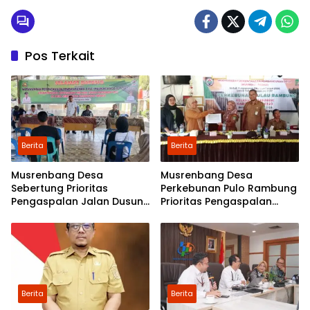
Pos Terkait
Berita
Berita
Musrenbang Desa
Musrenbang Desa
Sebertung Prioritas
Perkebunan Pulo Rambung
Pengaspalan Jalan Dusun
Prioritas Pengaspalan
V
Dusun Kwala Nibung dan
Dusun Pondok Boyan
Berita
Berita