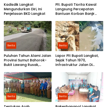
Kadisdik Langkat
Plt. Bupati Tiorita Kawal
Mengundurkan Diri, Ini
Langsung Percepatan
Penjelasan BKD Langkat
Bantuan Korban Banjir
Langkat ke Jakarta
Berita
Berita
Puluhan Tahun Alami Jalan
Lapor Plt Bupati Langkat,
Provinsi Sumut Bahorok-
Sejak Tahun 1970,
Bukit Lawang Rusak,
Infrastruktur Jalan Di
Pemerintah Mulai Lakukan
Mejuah-Juah Tidak Pernah
Perbaikan
Diperhatikan Pemerintah
Kabupaten Langkat
Berita
Berita
Tentukan Arah
Bakesbangpol Langkat