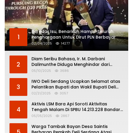
Beredar Isu, Benarkah Hampir Seluruh
1
Penghargaan Untuk Dirut PLN Berbayar
02/04/2025
14277
Diam Seribu Bahasa, Ir. M. Darbani
2
Dalimunthe Diduga Menghindar dari
Pertanggungjawaban Politik
05/10/2025
3686
IWO Deli Serdang Ucapkan Selamat atas
3
Pelantikan Bupati dan Wakil Bupati Deli
Serdang
02/21/2025
3057
Aktivis LSM Bara Api Soroti Aktivitas
4
Tengah Malam Di SPBU 14.213.228 Bandar
Tinggi
05/05/2025
2867
Warga Tambak Bayan Desa Saintis
5
Berharap Pemkab Deli Serdang Atasi