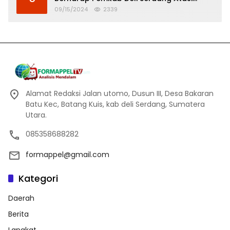
Banjir
09/15/2024
2339
Alamat Redaksi Jalan utomo, Dusun III, Desa Bakaran
Batu Kec, Batang Kuis, kab deli Serdang, Sumatera
Utara.
085358688282
formappel@gmail.com
Kategori
Daerah
Berita
Langkat