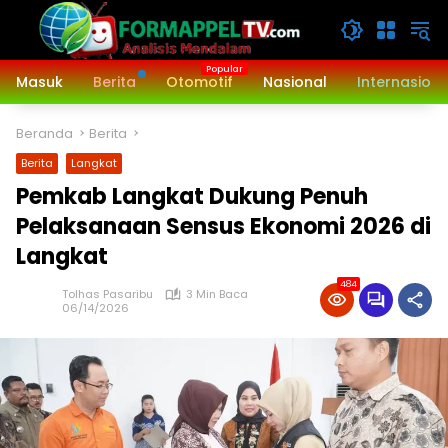
Langsung
ke
konten
Masuk
Berita
Otomotif
Nasional
Internasiona
Beranda
Berita
Berita
Langkat
Pemkab Langkat Dukung Penuh
Pelaksanaan Sensus Ekonomi 2026 di
Langkat
484
Tolhas Pasaribu
3 Min Baca
06/14/2026