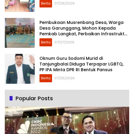
Berita
07/28/2026
Pembukaan Musrenbang Desa, Warga
Desa Garunggang, Mohon Kepada
Pemkab Langkat, Perbaikan Infrastruktur
di Dusun Mejuah-Juah
Berita
07/27/2026
Oknum Guru Sodomi Murid di
Tanjungbalai Diduga Terpapar LGBTQ,
PP IPA Minta DPR RI Bentuk Pansus
Berita
07/25/2026
Popular Posts