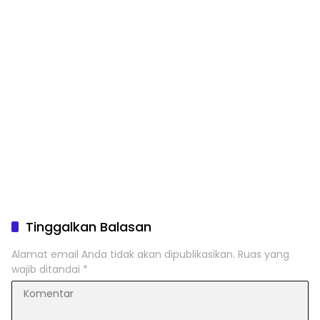
Tinggalkan Balasan
Alamat email Anda tidak akan dipublikasikan.
Ruas yang
wajib ditandai
*