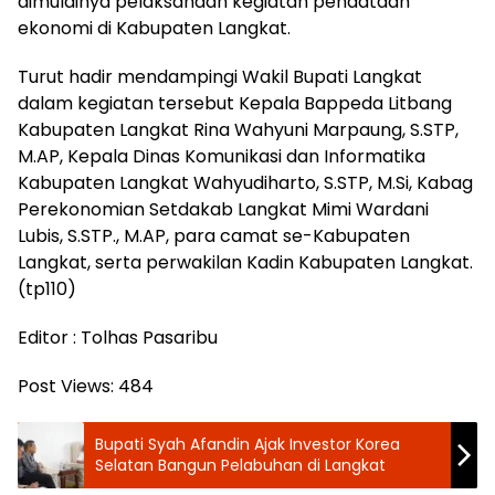
dimulainya pelaksanaan kegiatan pendataan
ekonomi di Kabupaten Langkat.
Turut hadir mendampingi Wakil Bupati Langkat
dalam kegiatan tersebut Kepala Bappeda Litbang
Kabupaten Langkat Rina Wahyuni Marpaung, S.STP,
M.AP, Kepala Dinas Komunikasi dan Informatika
Kabupaten Langkat Wahyudiharto, S.STP, M.Si, Kabag
Perekonomian Setdakab Langkat Mimi Wardani
Lubis, S.STP., M.AP, para camat se-Kabupaten
Langkat, serta perwakilan Kadin Kabupaten Langkat.
(tp110)
Editor : Tolhas Pasaribu
Post Views:
484
Bupati Syah Afandin Ajak Investor Korea
Selatan Bangun Pelabuhan di Langkat