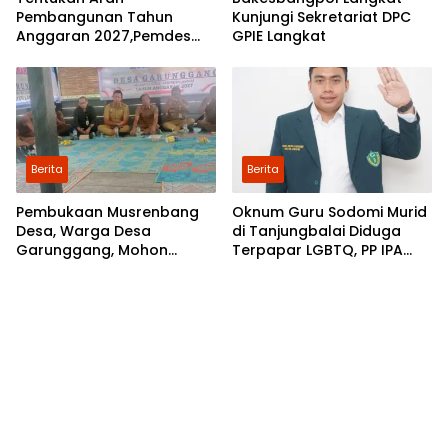
Pembangunan Tahun
Kunjungi Sekretariat DPC
Anggaran 2027,Pemdes
GPIE Langkat
Perkebunan Marike Gelar
Musrenbang
Berita
Berita
Pembukaan Musrenbang
Oknum Guru Sodomi Murid
Desa, Warga Desa
di Tanjungbalai Diduga
Garunggang, Mohon
Terpapar LGBTQ, PP IPA
Kepada Pemkab Langkat,
Minta DPR RI Bentuk Pansus
Perbaikan Infrastruktur di
Dusun Mejuah-Juah