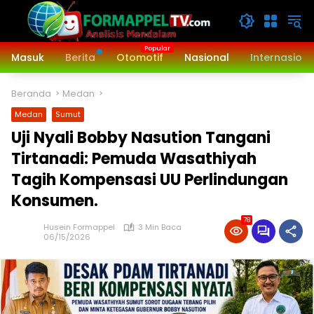
Langsung
ke
konten
Masuk
Berita
Otomotif
Nasional
Internasiona
Beranda
Medan
Medan
Sumut
Uji Nyali Bobby Nasution Tangani
Tirtanadi: Pemuda Wasathiyah
Tagih Kompensasi UU Perlindungan
Konsumen.
78
Husein Formappel
3 Min Baca
06/15/2026