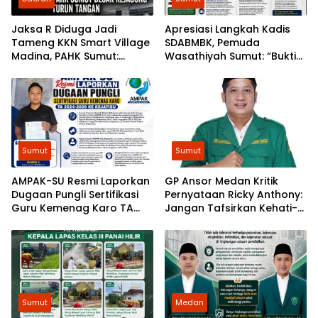
Jaksa R Diduga Jadi
Apresiasi Langkah Kadis
Tameng KKN Smart Village
SDABMBK, Pemuda
Madina, PAHK Sumut:
Wasathiyah Sumut: “Bukti
Bongkar Bekingnya,
Pembangunan
Jangan Ada yang Kebal
Berlandaskan Hukum”
Hukum!
Sumut
Sumut
AMPAK-SU Resmi Laporkan
GP Ansor Medan Kritik
Dugaan Pungli Sertifikasi
Pernyataan Ricky Anthony:
Guru Kemenag Karo TA
Jangan Tafsirkan Kehati-
2024-2026 ke Kejatisu
hatian Bobby sebagai
Arogansi
Sumut
Medan