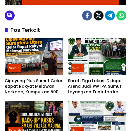
Ajang Bergengsi
Pos Terkait
Sumut
Sumut
Cipayung Plus Sumut Gelar
Soroti Tiga Lokasi Diduga
Rapat Rakyat Melawan
Arena Judi, PW IPA Sumut
Narkoba, Kumpulkan 500
Layangkan Tuntutan ke
Mahasiswa dan Pelajar
Poldasu
Daerah
Sumut