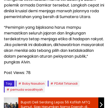
polemik armada Damkar tersebut. Langkah cepat ini
dinilai krusial demi menjaga marwah jalannya roda
pemerintahan yang bersih di Sumatera Utara.
“Pemimpin yang bijaksana harus mampu
memastikan seluruh jajaran dan lingkungan
terdekatnya tetap menjaga etika di hadapan rakyat.
Jika polemik ini diabaikan, dikhawatirkan masyarakat
akan menilai ada tebang pilih dan ketidakadilan
dalam penegakan aturan pelayanan publik,”
pungkas Alvin.
Post Views:
78
Tag:
Boby Nasution
PDAM Tirtanadi
pemuda wasathiyah
‎Bupati Deli Serdang Lepas 56 Kafilah MTQ
Sumut, Siap Harumkan Nama Daerah di