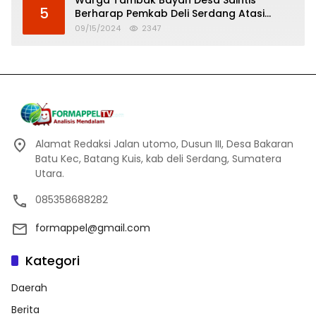
5
Berharap Pemkab Deli Serdang Atasi
Banjir
09/15/2024
2347
Alamat Redaksi Jalan utomo, Dusun III, Desa Bakaran
Batu Kec, Batang Kuis, kab deli Serdang, Sumatera
Utara.
085358688282
formappel@gmail.com
Kategori
Daerah
Berita