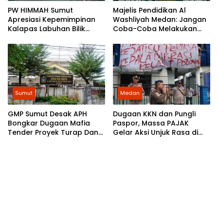
​PW HIMMAH Sumut
Majelis Pendidikan Al
Apresiasi Kepemimpinan
Washliyah Medan: Jangan
Kalapas Labuhan Bilik
Coba-Coba Melakukan
dalam Membangun
Kejahatan Terhadap Murid
Pemasyarakatan Humanis
Sumut
Medan
GMP Sumut Desak APH
Dugaan KKN dan Pungli
Bongkar Dugaan Mafia
Paspor, Massa PAJAK
Tender Proyek Turap Dan
Gelar Aksi Unjuk Rasa di
Talud Nias, Dugaan Peran
Kantor Imigrasi Polonia
SMSL dalam Peredaman
Medan
Aksi Mahasiswa Diminta
Diusut