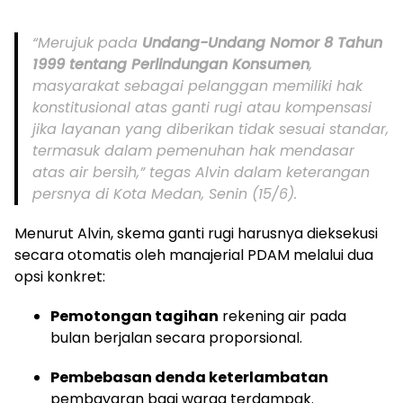
“Merujuk pada
Undang-Undang Nomor 8 Tahun
1999 tentang Perlindungan Konsumen
,
masyarakat sebagai pelanggan memiliki hak
konstitusional atas ganti rugi atau kompensasi
jika layanan yang diberikan tidak sesuai standar,
termasuk dalam pemenuhan hak mendasar
atas air bersih,” tegas Alvin dalam keterangan
persnya di Kota Medan, Senin (15/6).
Menurut Alvin, skema ganti rugi harusnya dieksekusi
secara otomatis oleh manajerial PDAM melalui dua
opsi konkret:
Pemotongan tagihan
rekening air pada
bulan berjalan secara proporsional.
Pembebasan denda keterlambatan
pembayaran bagi warga terdampak.