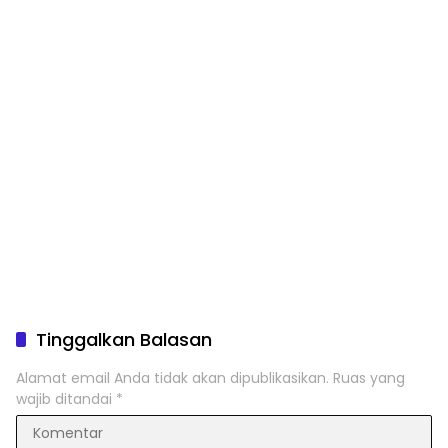
Tinggalkan Balasan
Alamat email Anda tidak akan dipublikasikan.
Ruas yang
wajib ditandai
*