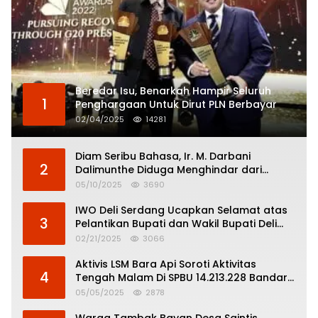
Beredar Isu, Benarkah Hampir Seluruh
1
Penghargaan Untuk Dirut PLN Berbayar
02/04/2025
14281
Diam Seribu Bahasa, Ir. M. Darbani
2
Dalimunthe Diduga Menghindar dari
Pertanggungjawaban Politik
05/10/2025
3690
IWO Deli Serdang Ucapkan Selamat atas
3
Pelantikan Bupati dan Wakil Bupati Deli
Serdang
02/21/2025
3066
Aktivis LSM Bara Api Soroti Aktivitas
4
Tengah Malam Di SPBU 14.213.228 Bandar
Tinggi
05/05/2025
2878
Warga Tambak Bayan Desa Saintis