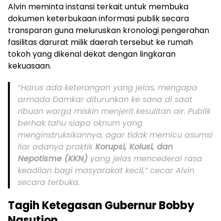
Alvin meminta instansi terkait untuk membuka
dokumen keterbukaan informasi publik secara
transparan guna meluruskan kronologi pengerahan
fasilitas darurat milik daerah tersebut ke rumah
tokoh yang dikenal dekat dengan lingkaran
kekuasaan.
“Harus ada keterangan yang jelas, mengapa
armada Damkar diturunkan ke sana di saat
ribuan warga miskin menjerit kesulitan air. Publik
berhak tahu siapa oknum yang
menginstruksikannya, agar tidak memicu asumsi
liar adanya praktik
Korupsi, Kolusi, dan
Nepotisme (KKN)
yang jelas mencederai rasa
keadilan bagi masyarakat kecil,” cecar Alvin
secara terbuka.
Tagih Ketegasan Gubernur Bobby
Nasution