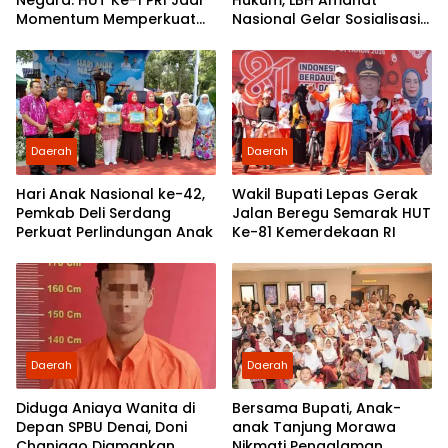
Momentum Memperkuat
Nasional Gelar Sosialisasi
Demokrasi dan
UU ITE di SMKN 1 Tanjung
Pengabdian kepada
Morawa
Rakyat
Daerah
Daerah
Hari Anak Nasional ke-42,
Wakil Bupati Lepas Gerak
Pemkab Deli Serdang
Jalan Beregu Semarak HUT
Perkuat Perlindungan Anak
Ke-81 Kemerdekaan RI
Daerah
Daerah
Diduga Aniaya Wanita di
Bersama Bupati, Anak-
Depan SPBU Denai, Doni
anak Tanjung Morawa
Chaniago Diamankan
Nikmati Pengalaman