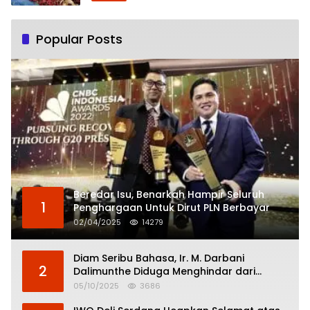
Popular Posts
Beredar Isu, Benarkah Hampir Seluruh
1
Penghargaan Untuk Dirut PLN Berbayar
02/04/2025
14279
Diam Seribu Bahasa, Ir. M. Darbani
2
Dalimunthe Diduga Menghindar dari
Pertanggungjawaban Politik
05/10/2025
3686