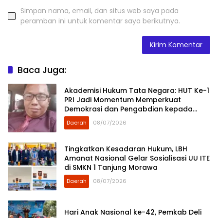
Simpan nama, email, dan situs web saya pada
peramban ini untuk komentar saya berikutnya.
Baca Juga:
Akademisi Hukum Tata Negara: HUT Ke-1
PRI Jadi Momentum Memperkuat
Demokrasi dan Pengabdian kepada
Rakyat
Daerah
08/07/2026
Tingkatkan Kesadaran Hukum, LBH
Amanat Nasional Gelar Sosialisasi UU ITE
di SMKN 1 Tanjung Morawa
Daerah
08/07/2026
Hari Anak Nasional ke-42, Pemkab Deli