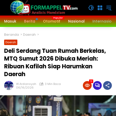
Langsung
ke
konten
Masuk
Berita
Otomotif
Nasional
Internasiona
Beranda
Daerah
Daerah
‎Deli Serdang Tuan Rumah Berkelas,
MTQ Sumut 2026 Dibuka Meriah:
Ribuan Kafilah Siap Harumkan
Daerah
72
W.Ardiansyah
3 Min Baca
06/16/2026