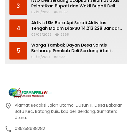
IWO Deli Serdang Ucapkan Selamat atas
3
Pelantikan Bupati dan Wakil Bupati Deli
Serdang
02/21/2025
3057
Aktivis LSM Bara Api Soroti Aktivitas
4
Tengah Malam Di SPBU 14.213.228 Bandar
Tinggi
05/05/2025
2868
Warga Tambak Bayan Desa Saintis
5
Berharap Pemkab Deli Serdang Atasi
Banjir
09/15/2024
2339
Alamat Redaksi Jalan utomo, Dusun III, Desa Bakaran
Batu Kec, Batang Kuis, kab deli Serdang, Sumatera
Utara.
085358688282