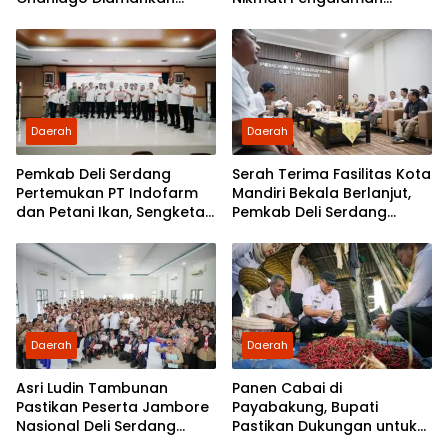
Polsek Medan Area
Pertama Nobar di Bioskop
Daerah
Daerah
Pemkab Deli Serdang
Serah Terima Fasilitas Kota
Pertemukan PT Indofarm
Mandiri Bekala Berlanjut,
dan Petani Ikan, Sengketa
Pemkab Deli Serdang
Berakhir Damai
Siapkan Pengelolaan
Daerah
Daerah
Asri Ludin Tambunan
Panen Cabai di
Pastikan Peserta Jambore
Payabakung, Bupati
Nasional Deli Serdang
Pastikan Dukungan untuk
Berangkat Tanpa Beban
Petani Terus Diperkuat