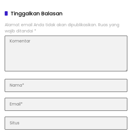
Tinggalkan Balasan
Alamat email Anda tidak akan dipublikasikan.
Ruas yang
wajib ditandai
*