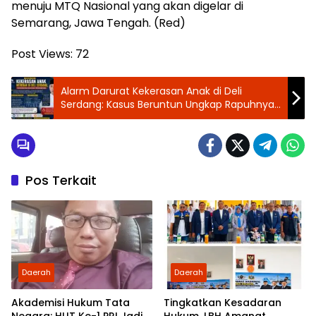
menuju MTQ Nasional yang akan digelar di
Semarang, Jawa Tengah. (Red)
Post Views:
72
Alarm Darurat Kekerasan Anak di Deli
Serdang: Kasus Beruntun Ungkap Rapuhnya
Sistem Perlindungan
Pos Terkait
Daerah
Daerah
Akademisi Hukum Tata
Tingkatkan Kesadaran
Negara: HUT Ke-1 PRI Jadi
Hukum, LBH Amanat