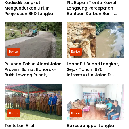
Kadisdik Langkat
Plt. Bupati Tiorita Kawal
Mengundurkan Diri, Ini
Langsung Percepatan
Penjelasan BKD Langkat
Bantuan Korban Banjir
Langkat ke Jakarta
Berita
Berita
Puluhan Tahun Alami Jalan
Lapor Plt Bupati Langkat,
Provinsi Sumut Bahorok-
Sejak Tahun 1970,
Bukit Lawang Rusak,
Infrastruktur Jalan Di
Pemerintah Mulai Lakukan
Mejuah-Juah Tidak Pernah
Perbaikan
Diperhatikan Pemerintah
Kabupaten Langkat
Berita
Berita
Tentukan Arah
Bakesbangpol Langkat