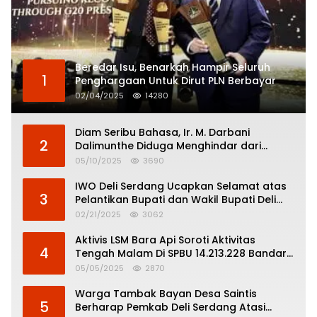
Beredar Isu, Benarkah Hampir Seluruh
1
Penghargaan Untuk Dirut PLN Berbayar
02/04/2025
14280
Diam Seribu Bahasa, Ir. M. Darbani
2
Dalimunthe Diduga Menghindar dari
Pertanggungjawaban Politik
05/10/2025
3690
IWO Deli Serdang Ucapkan Selamat atas
3
Pelantikan Bupati dan Wakil Bupati Deli
Serdang
02/21/2025
3062
Aktivis LSM Bara Api Soroti Aktivitas
4
Tengah Malam Di SPBU 14.213.228 Bandar
Tinggi
05/05/2025
2870
Warga Tambak Bayan Desa Saintis
5
Berharap Pemkab Deli Serdang Atasi