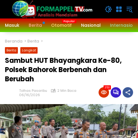
Langsung
ke
konten
Masuk
Berita
Otomotif
Nasional
Internasiona
Beranda
Berita
Berita
Langkat
Sambut HUT Bhayangkara Ke-80,
Polsek Bahorok Berbenah dan
Berubah
350
Tolhas Pasaribu
2 Min Baca
06/16/2026