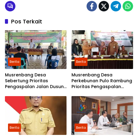
Pos Terkait
Berita
Berita
Musrenbang Desa
Musrenbang Desa
Sebertung Prioritas
Perkebunan Pulo Rambung
Pengaspalan Jalan Dusun
Prioritas Pengaspalan
V
Dusun Kwala Nibung dan
Dusun Pondok Boyan
Berita
Berita