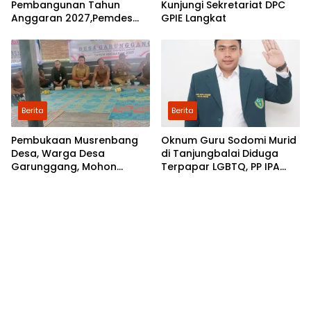
Pembangunan Tahun
Kunjungi Sekretariat DPC
Anggaran 2027,Pemdes
GPIE Langkat
Perkebunan Marike Gelar
Musrenbang
Berita
Berita
Pembukaan Musrenbang
Oknum Guru Sodomi Murid
Desa, Warga Desa
di Tanjungbalai Diduga
Garunggang, Mohon
Terpapar LGBTQ, PP IPA
Kepada Pemkab Langkat,
Minta DPR RI Bentuk Pansus
Perbaikan Infrastruktur di
Dusun Mejuah-Juah