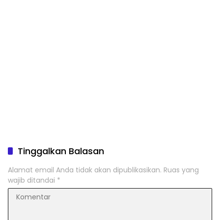
Tinggalkan Balasan
Alamat email Anda tidak akan dipublikasikan.
Ruas yang
wajib ditandai
*