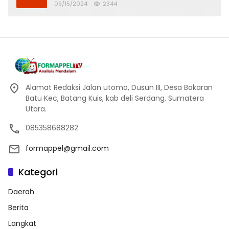
Banjir
09/15/2024
2344
Alamat Redaksi Jalan utomo, Dusun III, Desa Bakaran
Batu Kec, Batang Kuis, kab deli Serdang, Sumatera
Utara.
085358688282
formappel@gmail.com
Kategori
Daerah
Berita
Langkat