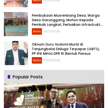
Berita
07/28/2026
Pembukaan Musrenbang Desa, Warga
Desa Garunggang, Mohon Kepada
Pemkab Langkat, Perbaikan Infrastruktur
di Dusun Mejuah-Juah
Berita
07/27/2026
Oknum Guru Sodomi Murid di
Tanjungbalai Diduga Terpapar LGBTQ,
PP IPA Minta DPR RI Bentuk Pansus
Berita
07/25/2026
Popular Posts