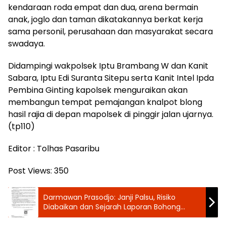
kendaraan roda empat dan dua, arena bermain
anak, joglo dan taman dikatakannya berkat kerja
sama personil, perusahaan dan masyarakat secara
swadaya.
Didampingi wakpolsek Iptu Brambang W dan Kanit
Sabara, Iptu Edi Suranta Sitepu serta Kanit Intel Ipda
Pembina Ginting kapolsek menguraikan akan
membangun tempat pemajangan knalpot blong
hasil rajia di depan mapolsek di pinggir jalan ujarnya.
(tp110)
Editor : Tolhas Pasaribu
Post Views:
350
Darmawan Prasodjo: Janji Palsu, Risiko
Diabaikan dan Sejarah Laporan Bohong
Dalam Pengelolaan Listrik di Sumatera