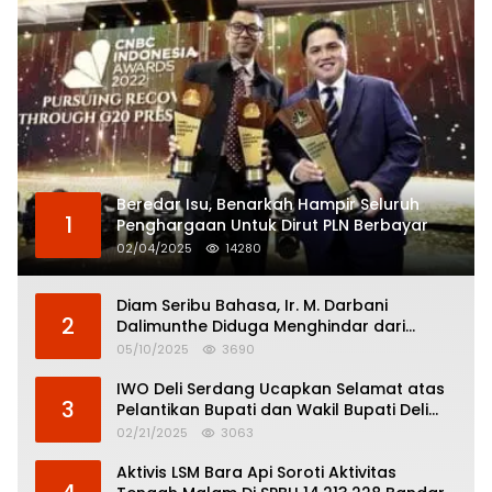
Beredar Isu, Benarkah Hampir Seluruh
1
Penghargaan Untuk Dirut PLN Berbayar
02/04/2025
14280
Diam Seribu Bahasa, Ir. M. Darbani
2
Dalimunthe Diduga Menghindar dari
Pertanggungjawaban Politik
05/10/2025
3690
IWO Deli Serdang Ucapkan Selamat atas
3
Pelantikan Bupati dan Wakil Bupati Deli
Serdang
02/21/2025
3063
Aktivis LSM Bara Api Soroti Aktivitas