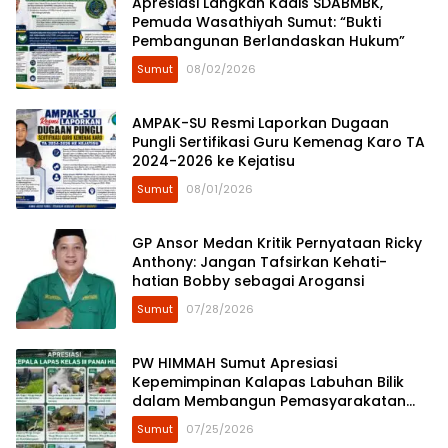
Apresiasi Langkah Kadis SDABMBK,
Pemuda Wasathiyah Sumut: “Bukti
Pembangunan Berlandaskan Hukum”
Sumut
08/02/2026
AMPAK-SU Resmi Laporkan Dugaan
Pungli Sertifikasi Guru Kemenag Karo TA
2024-2026 ke Kejatisu
Sumut
08/01/2026
GP Ansor Medan Kritik Pernyataan Ricky
Anthony: Jangan Tafsirkan Kehati-
hatian Bobby sebagai Arogansi
Sumut
07/28/2026
​PW HIMMAH Sumut Apresiasi
Kepemimpinan Kalapas Labuhan Bilik
dalam Membangun Pemasyarakatan
Humanis
Sumut
07/25/2026