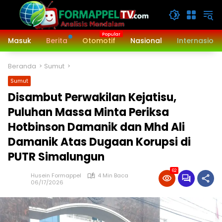
Langsung
ke
konten
Masuk
Berita
Otomotif
Nasional
Internasiona
Beranda
Sumut
Sumut
Disambut Perwakilan Kejatisu,
Puluhan Massa Minta Periksa
Hotbinson Damanik dan Mhd Ali
Damanik Atas Dugaan Korupsi di
PUTR Simalungun
62
Husein Formappel
4 Min Baca
06/17/2026