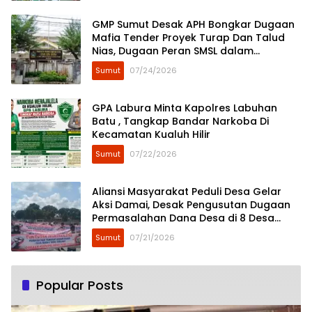
GMP Sumut Desak APH Bongkar Dugaan
Mafia Tender Proyek Turap Dan Talud
Nias, Dugaan Peran SMSL dalam
Peredaman Aksi Mahasiswa Diminta
Sumut
07/24/2026
Diusut
GPA Labura Minta Kapolres Labuhan
Batu , Tangkap Bandar Narkoba Di
Kecamatan Kualuh Hilir
Sumut
07/22/2026
Aliansi Masyarakat Peduli Desa Gelar
Aksi Damai, Desak Pengusutan Dugaan
Permasalahan Dana Desa di 8 Desa
Kecamatan Tebing Tinggi
Sumut
07/21/2026
Popular Posts