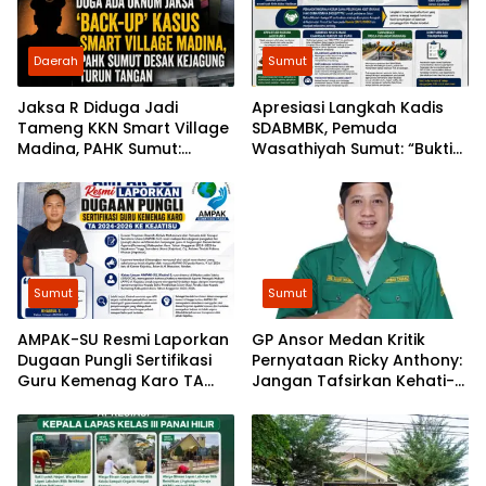
Daerah
Sumut
Jaksa R Diduga Jadi
Apresiasi Langkah Kadis
Tameng KKN Smart Village
SDABMBK, Pemuda
Madina, PAHK Sumut:
Wasathiyah Sumut: “Bukti
Bongkar Bekingnya,
Pembangunan
Jangan Ada yang Kebal
Berlandaskan Hukum”
Hukum!
Sumut
Sumut
AMPAK-SU Resmi Laporkan
GP Ansor Medan Kritik
Dugaan Pungli Sertifikasi
Pernyataan Ricky Anthony:
Guru Kemenag Karo TA
Jangan Tafsirkan Kehati-
2024-2026 ke Kejatisu
hatian Bobby sebagai
Arogansi