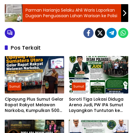
Parman Harianja Selaku Ahli Waris Laporkan
Dugaan Penguasaan Lahan Warisan ke Polisi
Pos Terkait
Sumut
Sumut
Cipayung Plus Sumut Gelar
Soroti Tiga Lokasi Diduga
Rapat Rakyat Melawan
Arena Judi, PW IPA Sumut
Narkoba, Kumpulkan 500
Layangkan Tuntutan ke
Mahasiswa dan Pelajar
Poldasu