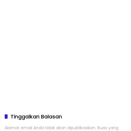
Tinggalkan Balasan
Alamat email Anda tidak akan dipublikasikan.
Ruas yang