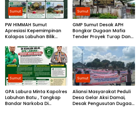
Sumut
Sumut
​PW HIMMAH Sumut
GMP Sumut Desak APH
Apresiasi Kepemimpinan
Bongkar Dugaan Mafia
Kalapas Labuhan Bilik
Tender Proyek Turap Dan
dalam Membangun
Talud Nias, Dugaan Peran
Pemasyarakatan Humanis
SMSL dalam Peredaman
Aksi Mahasiswa Diminta
Diusut
Sumut
Sumut
GPA Labura Minta Kapolres
Aliansi Masyarakat Peduli
Labuhan Batu , Tangkap
Desa Gelar Aksi Damai,
Bandar Narkoba Di
Desak Pengusutan Dugaan
Kecamatan Kualuh Hilir
Permasalahan Dana Desa
di 8 Desa Kecamatan
Tebing Tinggi