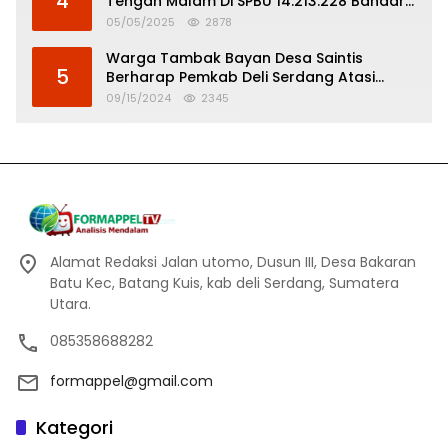
4
Tengah Malam Di SPBU 14.213.228 Bandar
Tinggi
05/05/2025
2878
Warga Tambak Bayan Desa Saintis
5
Berharap Pemkab Deli Serdang Atasi
Banjir
09/15/2024
2345
Alamat Redaksi Jalan utomo, Dusun III, Desa Bakaran
Batu Kec, Batang Kuis, kab deli Serdang, Sumatera
Utara.
085358688282
formappel@gmail.com
Kategori