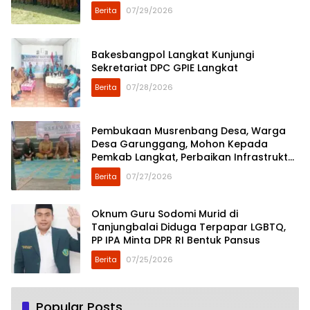
Berita
07/29/2026
Bakesbangpol Langkat Kunjungi
Sekretariat DPC GPIE Langkat
Berita
07/28/2026
Pembukaan Musrenbang Desa, Warga
Desa Garunggang, Mohon Kepada
Pemkab Langkat, Perbaikan Infrastruktur
di Dusun Mejuah-Juah
Berita
07/27/2026
Oknum Guru Sodomi Murid di
Tanjungbalai Diduga Terpapar LGBTQ,
PP IPA Minta DPR RI Bentuk Pansus
Berita
07/25/2026
Popular Posts