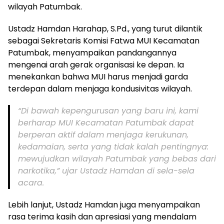
wilayah Patumbak.
Ustadz Hamdan Harahap, S.Pd., yang turut dilantik
sebagai Sekretaris Komisi Fatwa MUI Kecamatan
Patumbak, menyampaikan pandangannya
mengenai arah gerak organisasi ke depan. Ia
menekankan bahwa MUI harus menjadi garda
terdepan dalam menjaga kondusivitas wilayah.
“Di bawah kepengurusan yang baru ini, kami
berharap MUI Kecamatan Patumbak dapat
berperan aktif dalam menjaga kerukunan,
kedamaian, serta yang tidak kalah pentingnya:
mewujudkan wilayah Patumbak yang bebas dari
narkotika,” ujar Ustadz Hamdan di sela-sela
acara.
Lebih lanjut, Ustadz Hamdan juga menyampaikan
rasa terima kasih dan apresiasi yang mendalam