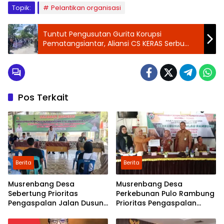
Topik:
Pelantikan organisasi
Tuntut Pengusutan Gurita Korupsi
Pematangsiantar, Aliansi CS KERAS Serbu
Kejati Sumut dan Bakar Foto Wali Kota
Pos Terkait
Berita
Berita
Musrenbang Desa
Musrenbang Desa
Sebertung Prioritas
Perkebunan Pulo Rambung
Pengaspalan Jalan Dusun
Prioritas Pengaspalan
V
Dusun Kwala Nibung dan
Dusun Pondok Boyan