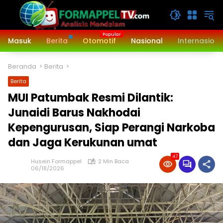
Langsung
ke
konten
Masuk
Berita
Otomotif
Nasional
Internasiona
Beranda
Berita
Berita
MUI Patumbak Resmi Dilantik:
Junaidi Barus Nakhodai
Kepengurusan, Siap Perangi Narkoba
dan Jaga Kerukunan umat
47
Husein Formappel
2 Min Baca
06/18/2026