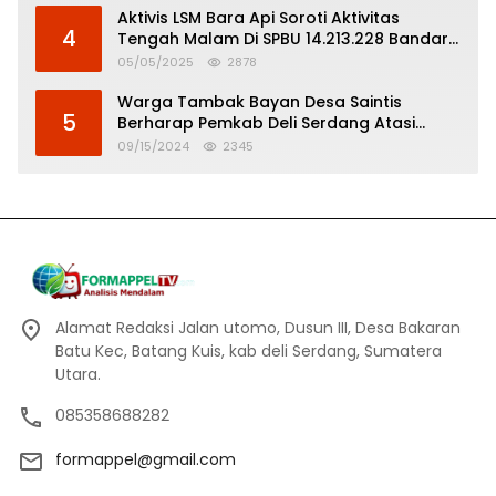
Aktivis LSM Bara Api Soroti Aktivitas
4
Tengah Malam Di SPBU 14.213.228 Bandar
Tinggi
05/05/2025
2878
Warga Tambak Bayan Desa Saintis
5
Berharap Pemkab Deli Serdang Atasi
Banjir
09/15/2024
2345
Alamat Redaksi Jalan utomo, Dusun III, Desa Bakaran
Batu Kec, Batang Kuis, kab deli Serdang, Sumatera
Utara.
085358688282
formappel@gmail.com