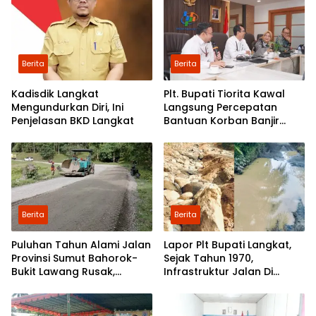
Berita
Berita
Kadisdik Langkat
Plt. Bupati Tiorita Kawal
Mengundurkan Diri, Ini
Langsung Percepatan
Penjelasan BKD Langkat
Bantuan Korban Banjir
Langkat ke Jakarta
Berita
Berita
Puluhan Tahun Alami Jalan
Lapor Plt Bupati Langkat,
Provinsi Sumut Bahorok-
Sejak Tahun 1970,
Bukit Lawang Rusak,
Infrastruktur Jalan Di
Pemerintah Mulai Lakukan
Mejuah-Juah Tidak Pernah
Perbaikan
Diperhatikan Pemerintah
Kabupaten Langkat