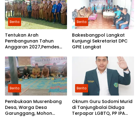
Berita
Berita
Tentukan Arah
Bakesbangpol Langkat
Pembangunan Tahun
Kunjungi Sekretariat DPC
Anggaran 2027,Pemdes
GPIE Langkat
Perkebunan Marike Gelar
Musrenbang
Berita
Berita
Pembukaan Musrenbang
Oknum Guru Sodomi Murid
Desa, Warga Desa
di Tanjungbalai Diduga
Garunggang, Mohon
Terpapar LGBTQ, PP IPA
Kepada Pemkab Langkat,
Minta DPR RI Bentuk Pansus
Perbaikan Infrastruktur di
Dusun Mejuah-Juah