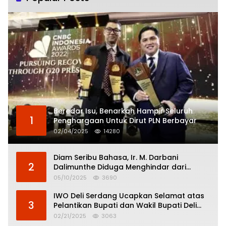
Beredar Isu, Benarkah Hampir Seluruh
1
Penghargaan Untuk Dirut PLN Berbayar
02/04/2025
14280
Diam Seribu Bahasa, Ir. M. Darbani
2
Dalimunthe Diduga Menghindar dari
Pertanggungjawaban Politik
05/10/2025
3690
IWO Deli Serdang Ucapkan Selamat atas
3
Pelantikan Bupati dan Wakil Bupati Deli
Serdang
02/21/2025
3063