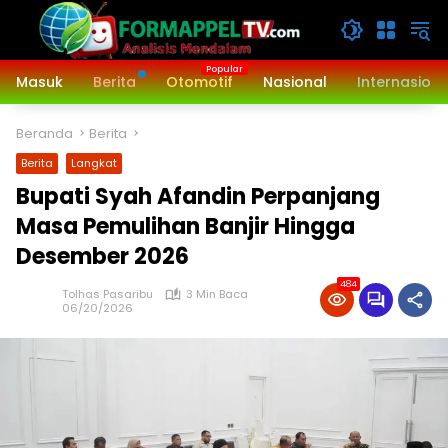
Langsung
ke
konten
Masuk
Berita
Otomotif
Nasional
Internasiona
Beranda
Berita
Berita
Langkat
Bupati Syah Afandin Perpanjang
Masa Pemulihan Banjir Hingga
Desember 2026
484
Tolhas Pasaribu
3 Min Baca
06/20/2026