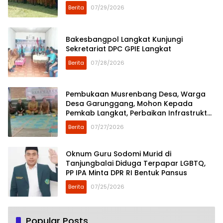
Berita
07/29/2026
Bakesbangpol Langkat Kunjungi
Sekretariat DPC GPIE Langkat
Berita
07/28/2026
Pembukaan Musrenbang Desa, Warga
Desa Garunggang, Mohon Kepada
Pemkab Langkat, Perbaikan Infrastruktur
di Dusun Mejuah-Juah
Berita
07/27/2026
Oknum Guru Sodomi Murid di
Tanjungbalai Diduga Terpapar LGBTQ,
PP IPA Minta DPR RI Bentuk Pansus
Berita
07/25/2026
Popular Posts