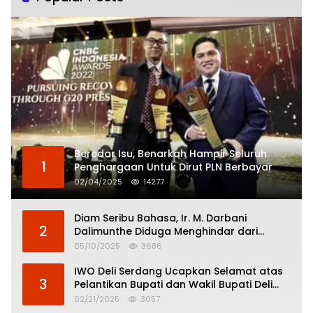
Beredar Isu, Benarkah Hampir Seluruh
1
Penghargaan Untuk Dirut PLN Berbayar
02/04/2025
14277
Diam Seribu Bahasa, Ir. M. Darbani
2
Dalimunthe Diduga Menghindar dari
Pertanggungjawaban Politik
05/10/2025
3686
IWO Deli Serdang Ucapkan Selamat atas
3
Pelantikan Bupati dan Wakil Bupati Deli
Serdang
02/21/2025
3057