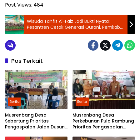
Post Views:
484
‎Wisuda Tahfiz Al-Faiz Jadi Bukti Nyata:
Pesantren Cetak Generasi Qurani, Pemkab
Beri Apresiasi Tinggi
Pos Terkait
Berita
Berita
Musrenbang Desa
Musrenbang Desa
Sebertung Prioritas
Perkebunan Pulo Rambung
Pengaspalan Jalan Dusun
Prioritas Pengaspalan
V
Dusun Kwala Nibung dan
Dusun Pondok Boyan