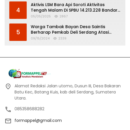
Aktivis LSM Bara Api Soroti Aktivitas
4
Tengah Malam Di SPBU 14.213.228 Bandar
Tinggi
05/05/2025
2867
Warga Tambak Bayan Desa Saintis
5
Berharap Pemkab Deli Serdang Atasi
Banjir
09/15/2024
2339
Alamat Redaksi Jalan utomo, Dusun III, Desa Bakaran
Batu Kec, Batang Kuis, kab deli Serdang, Sumatera
Utara.
085358688282
formappel@gmail.com