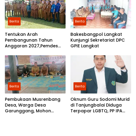
Berita
Berita
Tentukan Arah
Bakesbangpol Langkat
Pembangunan Tahun
Kunjungi Sekretariat DPC
Anggaran 2027,Pemdes
GPIE Langkat
Perkebunan Marike Gelar
Musrenbang
Berita
Berita
Pembukaan Musrenbang
Oknum Guru Sodomi Murid
Desa, Warga Desa
di Tanjungbalai Diduga
Garunggang, Mohon
Terpapar LGBTQ, PP IPA
Kepada Pemkab Langkat,
Minta DPR RI Bentuk Pansus
Perbaikan Infrastruktur di
Dusun Mejuah-Juah