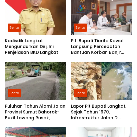
Berita
Berita
Kadisdik Langkat
Plt. Bupati Tiorita Kawal
Mengundurkan Diri, Ini
Langsung Percepatan
Penjelasan BKD Langkat
Bantuan Korban Banjir
Langkat ke Jakarta
Berita
Berita
Puluhan Tahun Alami Jalan
Lapor Plt Bupati Langkat,
Provinsi Sumut Bahorok-
Sejak Tahun 1970,
Bukit Lawang Rusak,
Infrastruktur Jalan Di
Pemerintah Mulai Lakukan
Mejuah-Juah Tidak Pernah
Perbaikan
Diperhatikan Pemerintah
Kabupaten Langkat