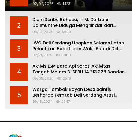
02/04/2025
14281
Diam Seribu Bahasa, Ir. M. Darbani
2
Dalimunthe Diduga Menghindar dari
Pertanggungjawaban Politik
05/10/2025
3690
IWO Deli Serdang Ucapkan Selamat atas
3
Pelantikan Bupati dan Wakil Bupati Deli
Serdang
02/21/2025
3066
Aktivis LSM Bara Api Soroti Aktivitas
4
Tengah Malam Di SPBU 14.213.228 Bandar
Tinggi
05/05/2025
2878
Warga Tambak Bayan Desa Saintis
5
Berharap Pemkab Deli Serdang Atasi
Banjir
09/15/2024
2347