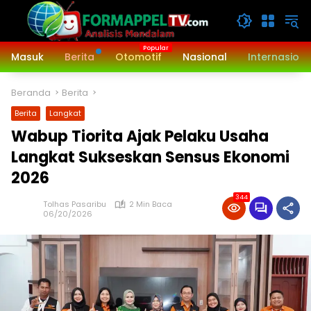
Langsung
ke
konten
Masuk
Berita
Otomotif
Nasional
Internasiona
Beranda
Berita
Berita
Langkat
Wabup Tiorita Ajak Pelaku Usaha
Langkat Sukseskan Sensus Ekonomi
2026
344
Tolhas Pasaribu
2 Min Baca
06/20/2026