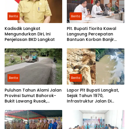
Berita
Berita
Kadisdik Langkat
Plt. Bupati Tiorita Kawal
Mengundurkan Diri, Ini
Langsung Percepatan
Penjelasan BKD Langkat
Bantuan Korban Banjir
Langkat ke Jakarta
Berita
Berita
Puluhan Tahun Alami Jalan
Lapor Plt Bupati Langkat,
Provinsi Sumut Bahorok-
Sejak Tahun 1970,
Bukit Lawang Rusak,
Infrastruktur Jalan Di
Pemerintah Mulai Lakukan
Mejuah-Juah Tidak Pernah
Perbaikan
Diperhatikan Pemerintah
Kabupaten Langkat