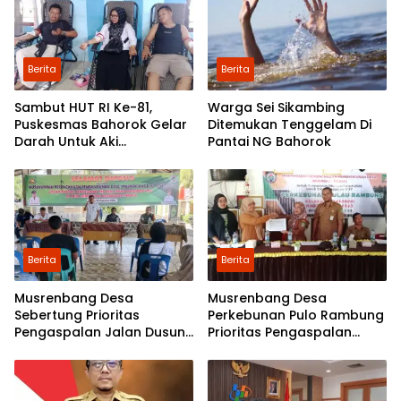
Berita
Berita
Sambut HUT RI Ke-81,
Warga Sei Sikambing
Puskesmas Bahorok Gelar
Ditemukan Tenggelam Di
Darah Untuk Aki
Pantai NG Bahorok
Kemanusiaan
Berita
Berita
Musrenbang Desa
Musrenbang Desa
Sebertung Prioritas
Perkebunan Pulo Rambung
Pengaspalan Jalan Dusun
Prioritas Pengaspalan
V
Dusun Kwala Nibung dan
Dusun Pondok Boyan