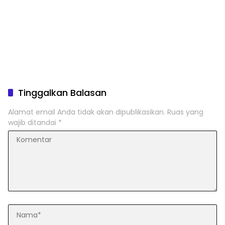
Tinggalkan Balasan
Alamat email Anda tidak akan dipublikasikan.
Ruas yang
wajib ditandai
*