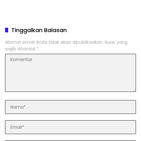
Tinggalkan Balasan
Alamat email Anda tidak akan dipublikasikan.
Ruas yang
wajib ditandai
*