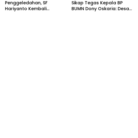
Penggeledahan, SF
Sikap Tegas Kepala BP
Hariyanto Kembali
BUMN Dony Oskaria: Desak
Diperiksa, GEMARI Jakarta
PT PP Jalankan
Tagih Kepastian dari KPK
Restrukturisasi Tanpa
Mengorbankan Karyawan