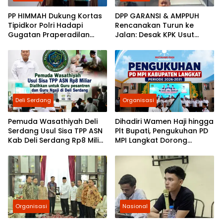
PP HIMMAH Dukung Kortas
DPP GARANSI & AMPPUH
Tipidkor Polri Hadapi
Rencanakan Turun ke
Gugatan Praperadilan
Jalan: Desak KPK Usut
Febrie Adriansyah
Tuntas Pengadaan
Gembok Rp92,5 Miliar
Ditjenpas
Deli Serdang
Organisasi
Pemuda Wasathiyah Deli
Dihadiri Wamen Haji hingga
Serdang Usul Sisa TPP ASN
Plt Bupati, Pengukuhan PD
Kab Deli Serdang Rp8 Miliar
MPI Langkat Dorong
Dialihkan untuk Guru
Gerakan Kebudayaan dan
Pesantren dan Guru Ngaji
Sosial
Organisasi
Nasional