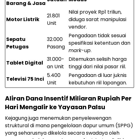
Barang & Jasa
Nilai proyek Rp1 triliun,
21.801
Motor Listrik
diduga sarat manipulasi
Unit
vendor.
Pengadaan tidak sesuai
Sepatu
32.000
spesifikasi ketentuan dan
Petugas
Pasang
mark-up
.
31.000-
Ditemukan selisih harga
Tablet Digital
an Unit
tinggi dari nilai pasar riil.
5.400
Pengadaan di luar juknis
Televisi 75 Inci
Unit
kebutuhan riil lapangan.
Aliran Dana Insentif Miliaran Rupiah Per
Hari Mengalir ke Yayasan Palsu
Kejagung juga menemukan penyelewengan
struktural di mana pengelolaan dapur umum (SPPG)
yang seharusnya dikelola secara swadaya oleh