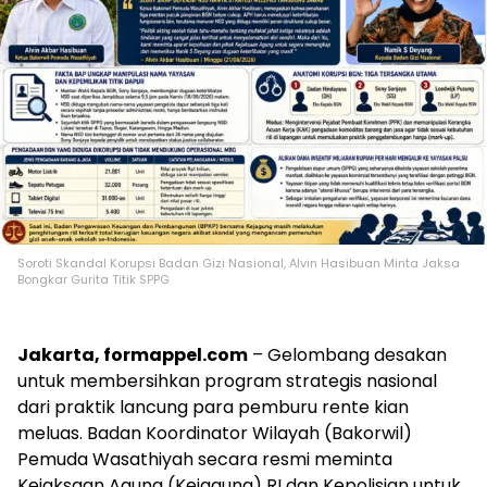
Soroti Skandal Korupsi Badan Gizi Nasional, Alvin Hasibuan Minta Jaksa
Bongkar Gurita Titik SPPG
Jakarta, formappel.com
– Gelombang desakan
untuk membersihkan program strategis nasional
dari praktik lancung para pemburu rente kian
meluas. Badan Koordinator Wilayah (Bakorwil)
Pemuda Wasathiyah secara resmi meminta
Kejaksaan Agung (Kejagung) RI dan Kepolisian untuk