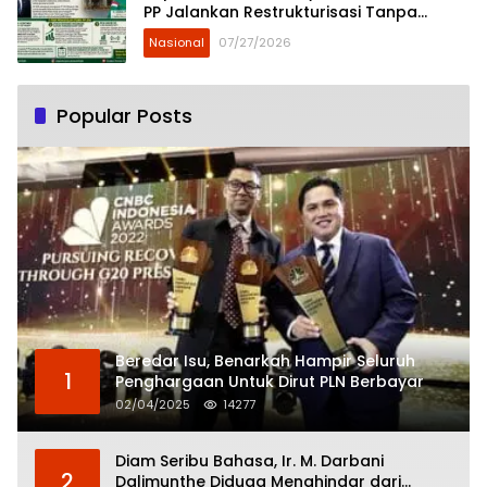
PP Jalankan Restrukturisasi Tanpa
Mengorbankan Karyawan
Nasional
07/27/2026
Popular Posts
Beredar Isu, Benarkah Hampir Seluruh
1
Penghargaan Untuk Dirut PLN Berbayar
02/04/2025
14277
Diam Seribu Bahasa, Ir. M. Darbani
2
Dalimunthe Diduga Menghindar dari