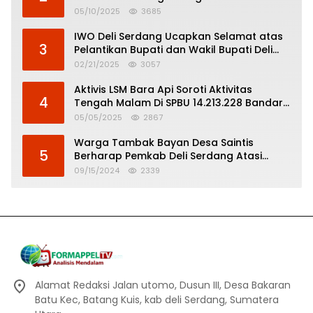
Pertanggungjawaban Politik
05/10/2025
3685
IWO Deli Serdang Ucapkan Selamat atas
3
Pelantikan Bupati dan Wakil Bupati Deli
Serdang
02/21/2025
3057
Aktivis LSM Bara Api Soroti Aktivitas
4
Tengah Malam Di SPBU 14.213.228 Bandar
Tinggi
05/05/2025
2867
Warga Tambak Bayan Desa Saintis
5
Berharap Pemkab Deli Serdang Atasi
Banjir
09/15/2024
2339
Alamat Redaksi Jalan utomo, Dusun III, Desa Bakaran
Batu Kec, Batang Kuis, kab deli Serdang, Sumatera