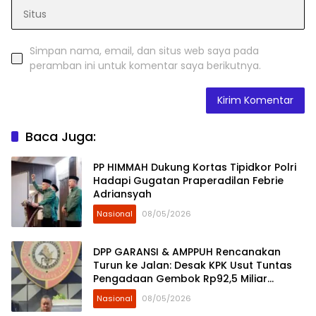
Simpan nama, email, dan situs web saya pada
peramban ini untuk komentar saya berikutnya.
Baca Juga:
PP HIMMAH Dukung Kortas Tipidkor Polri
Hadapi Gugatan Praperadilan Febrie
Adriansyah
Nasional
08/05/2026
DPP GARANSI & AMPPUH Rencanakan
Turun ke Jalan: Desak KPK Usut Tuntas
Pengadaan Gembok Rp92,5 Miliar
Ditjenpas
Nasional
08/05/2026