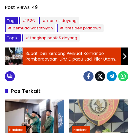
Post Views:
49
Tag:
BGN
nanik s deyang
pemuda wasathiyah
presiden prabowo
Topik:
tangkap nanik S deyang
Bupati Deli Serdang Perkuat Komando
Pemberdayaan, LPM Dipacu Jadi Pilar Utama
Kemajuan Desa
Pos Terkait
Nasional
Nasional