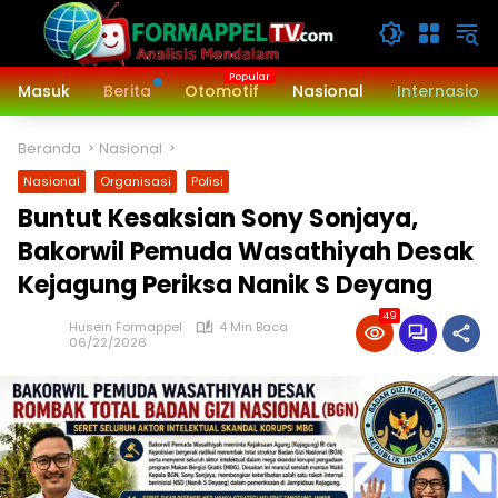
Langsung
ke
konten
Masuk
Berita
Otomotif
Nasional
Internasiona
Beranda
Nasional
Nasional
Organisasi
Polisi
Buntut Kesaksian Sony Sonjaya,
Bakorwil Pemuda Wasathiyah Desak
Kejagung Periksa Nanik S Deyang
49
Husein Formappel
4 Min Baca
06/22/2026