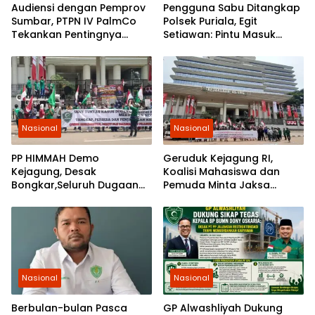
Audiensi dengan Pemprov
Pengguna Sabu Ditangkap
Sumbar, PTPN IV PalmCo
Polsek Puriala, Egit
Tekankan Pentingnya
Setiawan: Pintu Masuk
Harmonisasi Operasional
Ungkap Jaringan Pemasok
Kebun
Nasional
Nasional
PP HIMMAH Demo
Geruduk Kejagung RI,
Kejagung, Desak
Koalisi Mahasiswa dan
Bongkar,Seluruh Dugaan
Pemuda Minta Jaksa
Kasus Yang Menyeret
Agung Ambil Alih Kasus PT
Febrie Ardiansyah
Musim Mas
Nasional
Nasional
Berbulan-bulan Pasca
GP Alwashliyah Dukung