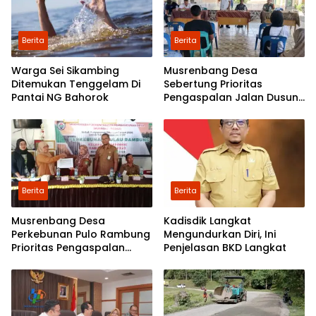
Berita
Berita
Warga Sei Sikambing
Musrenbang Desa
Ditemukan Tenggelam Di
Sebertung Prioritas
Pantai NG Bahorok
Pengaspalan Jalan Dusun
V
Berita
Berita
Musrenbang Desa
Kadisdik Langkat
Perkebunan Pulo Rambung
Mengundurkan Diri, Ini
Prioritas Pengaspalan
Penjelasan BKD Langkat
Dusun Kwala Nibung dan
Dusun Pondok Boyan