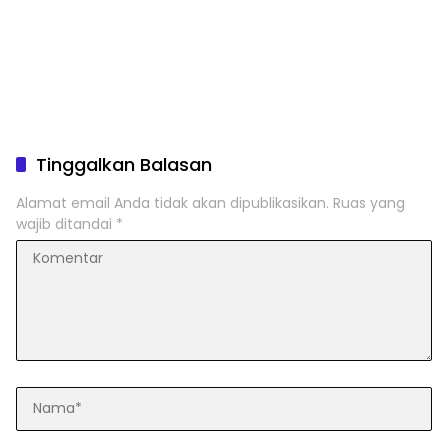
Tinggalkan Balasan
Alamat email Anda tidak akan dipublikasikan.
Ruas yang
wajib ditandai
*