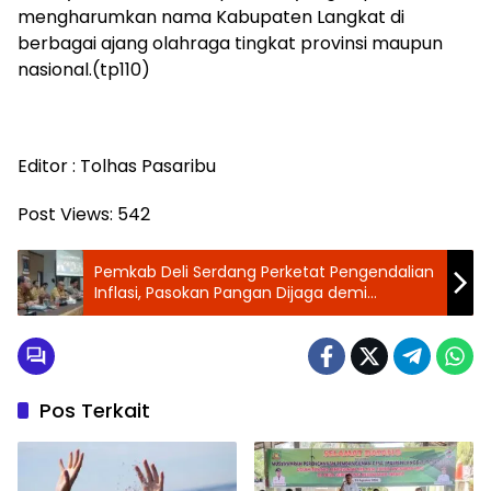
mengharumkan nama Kabupaten Langkat di
berbagai ajang olahraga tingkat provinsi maupun
nasional.(tp110)
Editor : Tolhas Pasaribu
Post Views:
542
‎Pemkab Deli Serdang Perketat Pengendalian
Inflasi, Pasokan Pangan Dijaga demi
Kesejahteraan Masyarakat
Pos Terkait