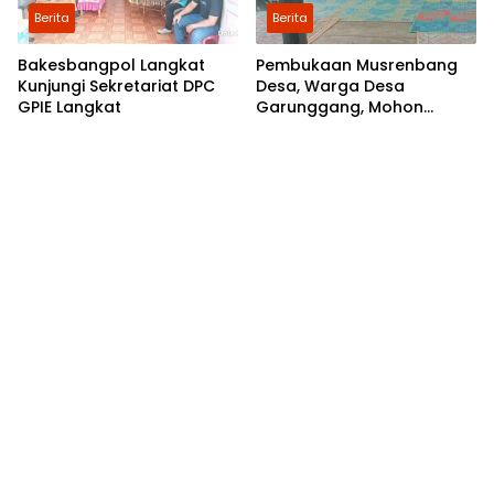
Berita
Berita
Bakesbangpol Langkat
Pembukaan Musrenbang
Kunjungi Sekretariat DPC
Desa, Warga Desa
GPIE Langkat
Garunggang, Mohon
Kepada Pemkab Langkat,
Perbaikan Infrastruktur di
Dusun Mejuah-Juah