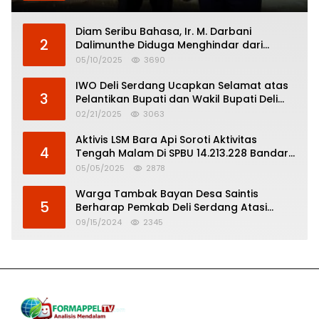
Diam Seribu Bahasa, Ir. M. Darbani
2
Dalimunthe Diduga Menghindar dari
Pertanggungjawaban Politik
05/10/2025
3690
IWO Deli Serdang Ucapkan Selamat atas
3
Pelantikan Bupati dan Wakil Bupati Deli
Serdang
02/21/2025
3063
Aktivis LSM Bara Api Soroti Aktivitas
4
Tengah Malam Di SPBU 14.213.228 Bandar
Tinggi
05/05/2025
2878
Warga Tambak Bayan Desa Saintis
5
Berharap Pemkab Deli Serdang Atasi
Banjir
09/15/2024
2345