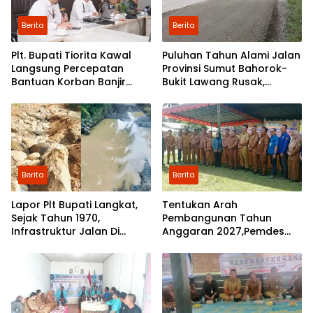
Berita
Berita
Plt. Bupati Tiorita Kawal
Puluhan Tahun Alami Jalan
Langsung Percepatan
Provinsi Sumut Bahorok-
Bantuan Korban Banjir
Bukit Lawang Rusak,
Langkat ke Jakarta
Pemerintah Mulai Lakukan
Perbaikan
Berita
Berita
Lapor Plt Bupati Langkat,
Tentukan Arah
Sejak Tahun 1970,
Pembangunan Tahun
Infrastruktur Jalan Di
Anggaran 2027,Pemdes
Mejuah-Juah Tidak Pernah
Perkebunan Marike Gelar
Diperhatikan Pemerintah
Musrenbang
Kabupaten Langkat