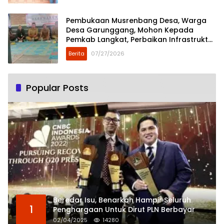
Pembukaan Musrenbang Desa, Warga
Desa Garunggang, Mohon Kepada
Pemkab Langkat, Perbaikan Infrastruktur
di Dusun Mejuah-Juah
Berita
07/27/2026
Popular Posts
Beredar Isu, Benarkah Hampir Seluruh
1
Penghargaan Untuk Dirut PLN Berbayar
02/04/2025
14280