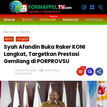
Langsung
ke
konten
Masuk
Berita
Otomotif
Nasional
Internasiona
Beranda
Berita
Berita
Langkat
Syah Afandin Buka Raker KONI
Langkat, Targetkan Prestasi
Gemilang di PORPROVSU
542
Tolhas Pasaribu
3 Min Baca
06/22/2026