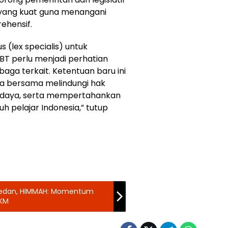
 yang kuat guna menangani
ehensif.
 (lex specialis) untuk
T perlu menjadi perhatian
baga terkait. Ketentuan baru ini
ta bersama melindungi hak
udaya, serta mempertahankan
h pelajar Indonesia,” tutup
i Medan, HIMMAH: Momentum
MKM