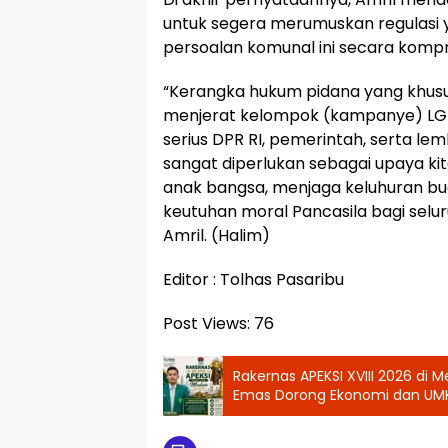
untuk segera merumuskan regulasi
persoalan komunal ini secara kompr
“Kerangka hukum pidana yang khusus
menjerat kelompok (kampanye) LGB
serius DPR RI, pemerintah, serta lem
sangat diperlukan sebagai upaya ki
anak bangsa, menjaga keluhuran b
keutuhan moral Pancasila bagi seluru
Amril. (Halim)
Editor : Tolhas Pasaribu
Post Views:
76
Rakernas APEKSI XVIII 2026 d
Emas Dorong Ekonomi dan U