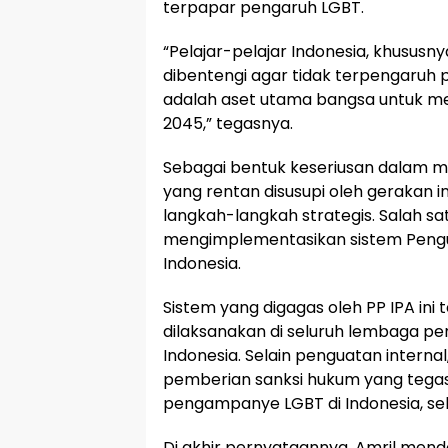
terpapar pengaruh LGBT.
“Pelajar-pelajar Indonesia, khususny
dibentengi agar tidak terpengaruh 
adalah aset utama bangsa untuk me
2045,” tegasnya.
Sebagai bentuk keseriusan dalam 
yang rentan disusupi oleh gerakan i
langkah-langkah strategis. Salah s
mengimplementasikan sistem Pengu
Indonesia.
Sistem yang digagas oleh PP IPA ini t
dilaksanakan di seluruh lembaga pen
Indonesia. Selain penguatan interna
pemberian sanksi hukum yang tega
pengampanye LGBT di Indonesia, sel
Di akhir pernyataannya, Amril mend