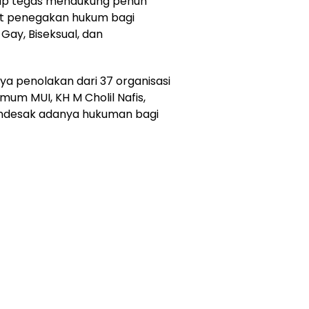
kap tegas mendukung penuh
ait penegakan hukum bagi
ay, Biseksual, dan
ya penolakan dari 37 organisasi
um MUI, KH M Cholil Nafis,
mendesak adanya hukuman bagi