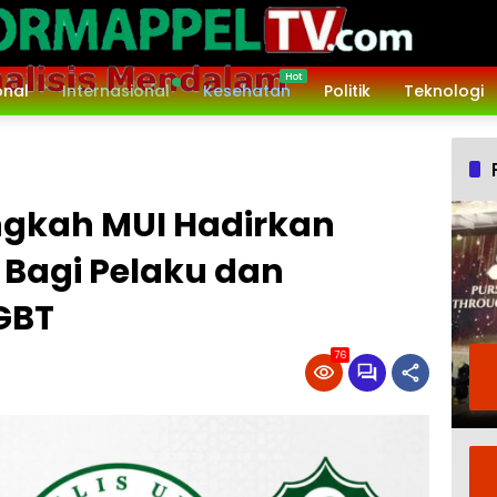
onal
Internasional
Kesehatan
Politik
Teknologi
ngkah MUI Hadirkan
Bagi Pelaku dan
GBT
76