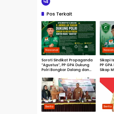
Pos Terkait
Nasional
Nasion
Soroti Sindikat Propaganda
Sikapi 
“Agustus”, PP GPA Dukung
PP GPA 
Polri Bongkar Dalang dan
Sikap 
Pemesan Konten Hoaks
Kondusi
Berita
Berita