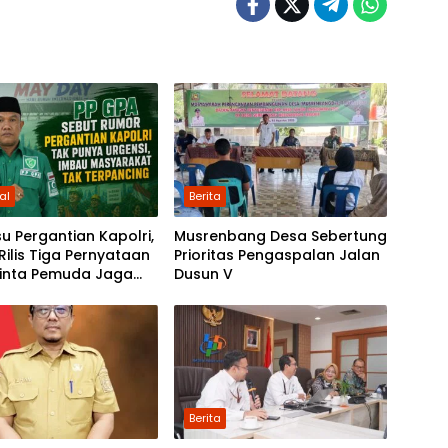
al
Berita
Isu Pergantian Kapolri,
Musrenbang Desa Sebertung
Rilis Tiga Pernyataan
Prioritas Pengaspalan Jalan
Minta Pemuda Jaga
Dusun V
vitas
Berita