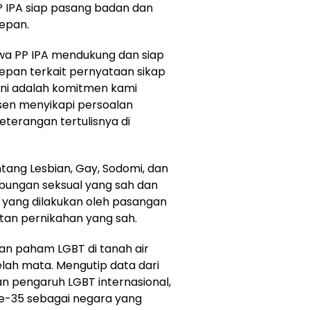
PP IPA siap pasang badan dan
depan.
wa PP IPA mendukung dan siap
epan terkait pernyataan sikap
 Ini adalah komitmen kami
nsen menyikapi persoalan
eterangan tertulisnya di
ang Lesbian, Gay, Sodomi, dan
ungan seksual yang sah dan
 yang dilakukan oleh pasangan
atan pernikahan yang sah.
n paham LGBT di tanah air
elah mata. Mengutip data dari
 pengaruh LGBT internasional,
 ke-35 sebagai negara yang