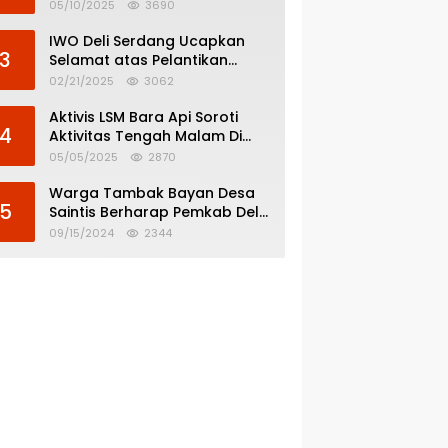
Menghindar dari
05/10/2025
3690
Pertanggungjawaban Politik
IWO Deli Serdang Ucapkan
3
Selamat atas Pelantikan
Bupati dan Wakil Bupati Deli
02/21/2025
3062
Serdang
Aktivis LSM Bara Api Soroti
4
Aktivitas Tengah Malam Di
SPBU 14.213.228 Bandar Tinggi
05/05/2025
2870
Warga Tambak Bayan Desa
5
Saintis Berharap Pemkab Deli
Serdang Atasi Banjir
09/15/2024
2344