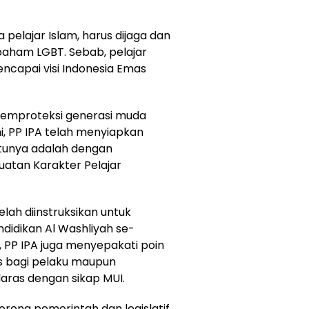
a pelajar Islam, harus dijaga dan
paham LGBT. Sebab, pelajar
ncapai visi Indonesia Emas
memproteksi generasi muda
ni, PP IPA telah menyiapkan
atunya adalah dengan
atan Karakter Pelajar
elah diinstruksikan untuk
didikan Al Washliyah se-
l, PP IPA juga menyepakati poin
s bagi pelaku maupun
aras dengan sikap MUI.
orong pemerintah dan legislatif