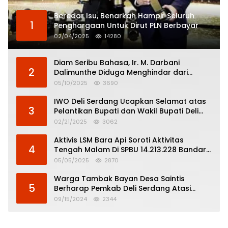
Beredar Isu, Benarkah Hampir Seluruh
1
Penghargaan Untuk Dirut PLN Berbayar
02/04/2025
14280
Diam Seribu Bahasa, Ir. M. Darbani
2
Dalimunthe Diduga Menghindar dari
Pertanggungjawaban Politik
05/10/2025
3690
IWO Deli Serdang Ucapkan Selamat atas
3
Pelantikan Bupati dan Wakil Bupati Deli
Serdang
02/21/2025
3062
Aktivis LSM Bara Api Soroti Aktivitas
4
Tengah Malam Di SPBU 14.213.228 Bandar
Tinggi
05/05/2025
2870
Warga Tambak Bayan Desa Saintis
5
Berharap Pemkab Deli Serdang Atasi
Banjir
09/15/2024
2344