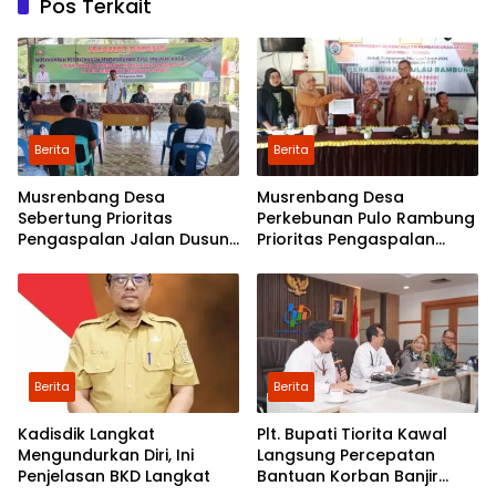
Pos Terkait
Berita
Berita
Musrenbang Desa
Musrenbang Desa
Sebertung Prioritas
Perkebunan Pulo Rambung
Pengaspalan Jalan Dusun
Prioritas Pengaspalan
V
Dusun Kwala Nibung dan
Dusun Pondok Boyan
Berita
Berita
Kadisdik Langkat
Plt. Bupati Tiorita Kawal
Mengundurkan Diri, Ini
Langsung Percepatan
Penjelasan BKD Langkat
Bantuan Korban Banjir