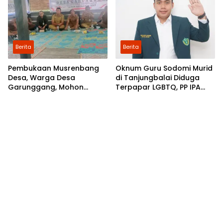
Berita
Berita
Pembukaan Musrenbang
Oknum Guru Sodomi Murid
Desa, Warga Desa
di Tanjungbalai Diduga
Garunggang, Mohon
Terpapar LGBTQ, PP IPA
Kepada Pemkab Langkat,
Minta DPR RI Bentuk Pansus
Perbaikan Infrastruktur di
Dusun Mejuah-Juah