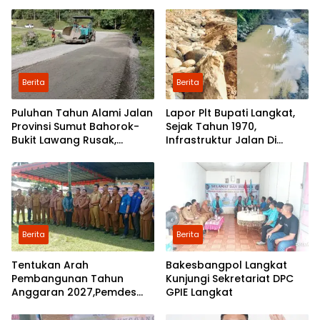
Langkat ke Jakarta
Berita
Berita
Puluhan Tahun Alami Jalan
Lapor Plt Bupati Langkat,
Provinsi Sumut Bahorok-
Sejak Tahun 1970,
Bukit Lawang Rusak,
Infrastruktur Jalan Di
Pemerintah Mulai Lakukan
Mejuah-Juah Tidak Pernah
Perbaikan
Diperhatikan Pemerintah
Kabupaten Langkat
Berita
Berita
Tentukan Arah
Bakesbangpol Langkat
Pembangunan Tahun
Kunjungi Sekretariat DPC
Anggaran 2027,Pemdes
GPIE Langkat
Perkebunan Marike Gelar
Musrenbang