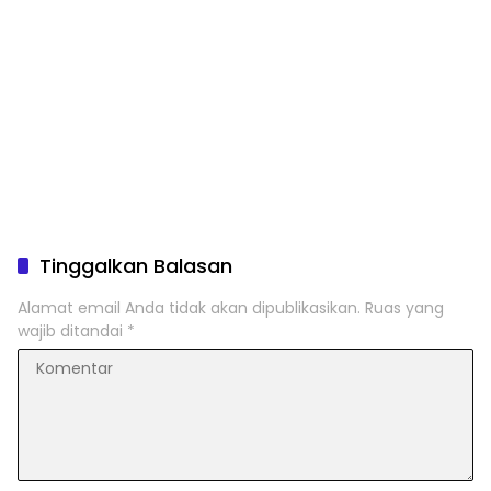
Tinggalkan Balasan
Alamat email Anda tidak akan dipublikasikan.
Ruas yang
wajib ditandai
*