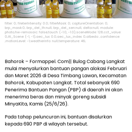
filter: 0; fileterIntensity: 0.0; filterMask: 0; captureOrientation: 0;
brp_mask:0; brp_del_th:null; brp_del_sen:null; delta:null; module:
photo;hw-remosaic: false;touch: (-1.0, -1.0);sceneMode: 128;cct_value:
0;AI_Scene: (-1, -1);aec_lux: 0.0;aec_lux_index: 0;albedo: ;confidence:
;motionLevel: -1;weatherinfo: null;temperature: 46;
Bahorok – Formappel. Com|| Bulog Cabang Langkat
mulai menyalurkan bantuan pangan alokasi Februari
dan Maret 2026 di Desa Timbang Lawan, Kecamatan
Bahorok, Kabupaten Langkat. Total sebanyak 690
Penerima Bantuan Pangan (PBP) di daerah ini akan
menerima beras dan minyak goreng subsidi
MinyaKita, Kamis (25/6/26).
Pada tahap peluncuran ini, bantuan disalurkan
kepada 690 PBP di wilayah tersebut.