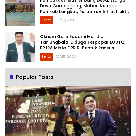
Desa Garunggang, Mohon Kepada
Pemkab Langkat, Perbaikan Infrastruktur
di Dusun Mejuah-Juah
Berita
07/27/2026
Oknum Guru Sodomi Murid di
Tanjungbalai Diduga Terpapar LGBTQ,
PP IPA Minta DPR RI Bentuk Pansus
Berita
07/25/2026
Popular Posts