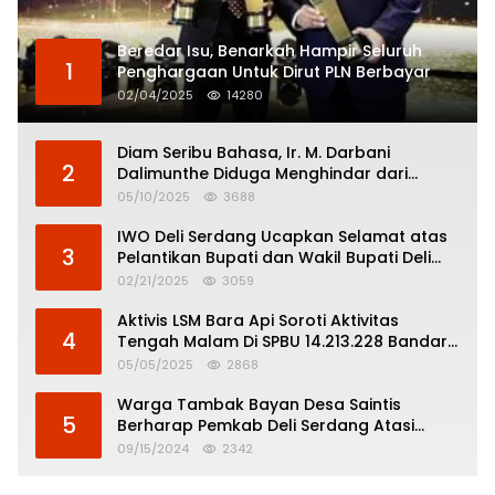
Beredar Isu, Benarkah Hampir Seluruh
1
Penghargaan Untuk Dirut PLN Berbayar
02/04/2025
14280
Diam Seribu Bahasa, Ir. M. Darbani
2
Dalimunthe Diduga Menghindar dari
Pertanggungjawaban Politik
05/10/2025
3688
IWO Deli Serdang Ucapkan Selamat atas
3
Pelantikan Bupati dan Wakil Bupati Deli
Serdang
02/21/2025
3059
Aktivis LSM Bara Api Soroti Aktivitas
4
Tengah Malam Di SPBU 14.213.228 Bandar
Tinggi
05/05/2025
2868
Warga Tambak Bayan Desa Saintis
5
Berharap Pemkab Deli Serdang Atasi
Banjir
09/15/2024
2342