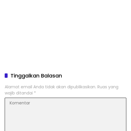
Tinggalkan Balasan
Alamat email Anda tidak akan dipublikasikan.
Ruas yang
wajib ditandai
*