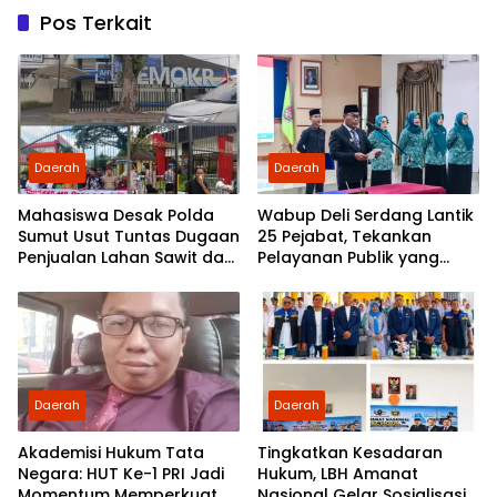
Pos Terkait
Daerah
Daerah
Mahasiswa Desak Polda
Wabup Deli Serdang Lantik
Sumut Usut Tuntas Dugaan
25 Pejabat, Tekankan
Penjualan Lahan Sawit dan
Pelayanan Publik yang
Serahkan Tuntutan ke DPD
Cepat dan Humanis
Partai Demokrat Sumut
Daerah
Daerah
Akademisi Hukum Tata
Tingkatkan Kesadaran
Negara: HUT Ke-1 PRI Jadi
Hukum, LBH Amanat
Momentum Memperkuat
Nasional Gelar Sosialisasi