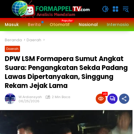
Langsung
ke
konten
Masuk
Berita
Otomotif
Nasional
Internasiona
Beranda
Daerah
Daerah
‎DPW LSM Formapera Sumut Angkat
Suara: Pengangkatan Sekda Padang
Lawas Dipertanyakan, Singgung
Rekam Jejak Lama
49
W.Ardiansyah
2 Min Baca
06/25/2026