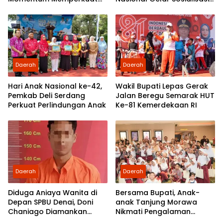
Demokrasi dan
UU ITE di SMKN 1 Tanjung
Pengabdian kepada
Morawa
Rakyat
Daerah
Daerah
Hari Anak Nasional ke-42,
Wakil Bupati Lepas Gerak
Pemkab Deli Serdang
Jalan Beregu Semarak HUT
Perkuat Perlindungan Anak
Ke-81 Kemerdekaan RI
Daerah
Daerah
Diduga Aniaya Wanita di
Bersama Bupati, Anak-
Depan SPBU Denai, Doni
anak Tanjung Morawa
Chaniago Diamankan
Nikmati Pengalaman
Polsek Medan Area
Pertama Nobar di Bioskop