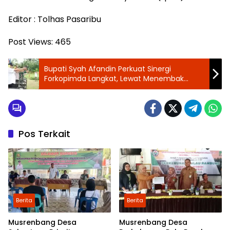
Editor : Tolhas Pasaribu
Post Views:
465
Bupati Syah Afandin Perkuat Sinergi
Forkopimda Langkat, Lewat Menembak
Gembira Bhayangkara Ke-80
Pos Terkait
Berita
Berita
Musrenbang Desa
Musrenbang Desa