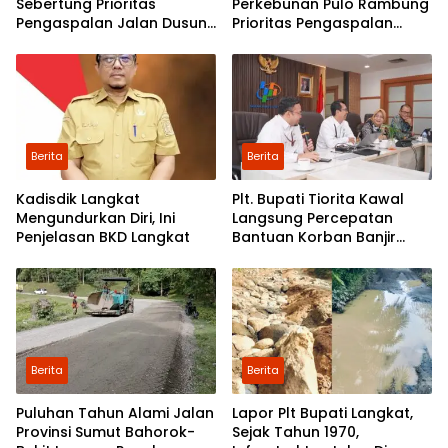
Sebertung Prioritas
Perkebunan Pulo Rambung
Pengaspalan Jalan Dusun
Prioritas Pengaspalan
V
Dusun Kwala Nibung dan
Dusun Pondok Boyan
Berita
Berita
Kadisdik Langkat
Plt. Bupati Tiorita Kawal
Mengundurkan Diri, Ini
Langsung Percepatan
Penjelasan BKD Langkat
Bantuan Korban Banjir
Langkat ke Jakarta
Berita
Berita
Puluhan Tahun Alami Jalan
Lapor Plt Bupati Langkat,
Provinsi Sumut Bahorok-
Sejak Tahun 1970,