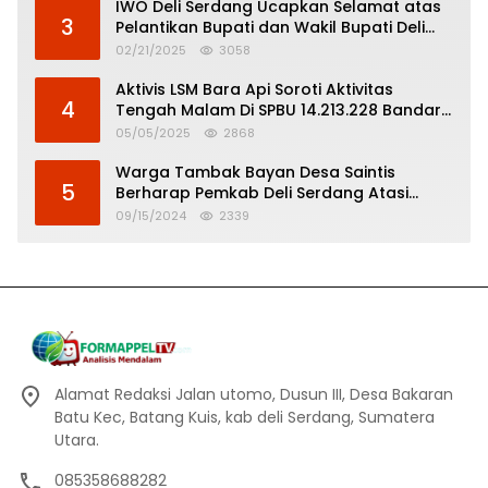
IWO Deli Serdang Ucapkan Selamat atas
3
Pelantikan Bupati dan Wakil Bupati Deli
Serdang
02/21/2025
3058
Aktivis LSM Bara Api Soroti Aktivitas
4
Tengah Malam Di SPBU 14.213.228 Bandar
Tinggi
05/05/2025
2868
Warga Tambak Bayan Desa Saintis
5
Berharap Pemkab Deli Serdang Atasi
Banjir
09/15/2024
2339
Alamat Redaksi Jalan utomo, Dusun III, Desa Bakaran
Batu Kec, Batang Kuis, kab deli Serdang, Sumatera
Utara.
085358688282