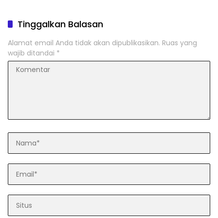
Tinggalkan Balasan
Alamat email Anda tidak akan dipublikasikan.
Ruas yang
wajib ditandai
*