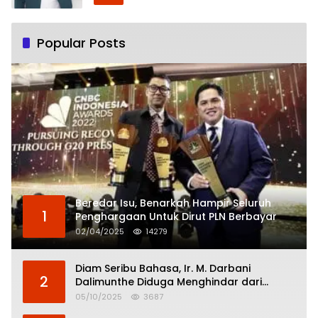
Popular Posts
Beredar Isu, Benarkah Hampir Seluruh
1
Penghargaan Untuk Dirut PLN Berbayar
02/04/2025
14279
Diam Seribu Bahasa, Ir. M. Darbani
2
Dalimunthe Diduga Menghindar dari
Pertanggungjawaban Politik
05/10/2025
3687