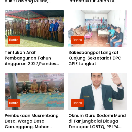
Bukit Lawang Rusak,
Infrastruktur Jalan Di
Pemerintah Mulai Lakukan
Mejuah-Juah Tidak Pernah
Perbaikan
Diperhatikan Pemerintah
Kabupaten Langkat
Berita
Berita
Tentukan Arah
Bakesbangpol Langkat
Pembangunan Tahun
Kunjungi Sekretariat DPC
Anggaran 2027,Pemdes
GPIE Langkat
Perkebunan Marike Gelar
Musrenbang
Berita
Berita
Pembukaan Musrenbang
Oknum Guru Sodomi Murid
Desa, Warga Desa
di Tanjungbalai Diduga
Garunggang, Mohon
Terpapar LGBTQ, PP IPA