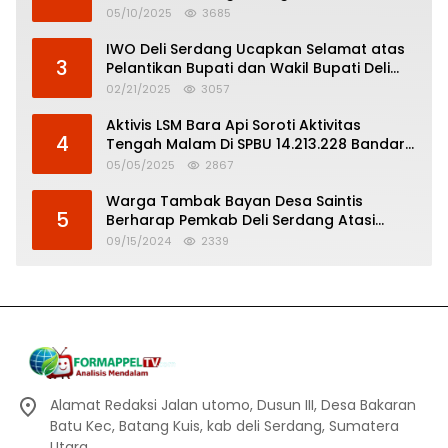
Pertanggungjawaban Politik
05/10/2025
3685
IWO Deli Serdang Ucapkan Selamat atas
3
Pelantikan Bupati dan Wakil Bupati Deli
Serdang
02/21/2025
3057
Aktivis LSM Bara Api Soroti Aktivitas
4
Tengah Malam Di SPBU 14.213.228 Bandar
Tinggi
05/05/2025
2867
Warga Tambak Bayan Desa Saintis
5
Berharap Pemkab Deli Serdang Atasi
Banjir
09/15/2024
2339
Alamat Redaksi Jalan utomo, Dusun III, Desa Bakaran
Batu Kec, Batang Kuis, kab deli Serdang, Sumatera
Utara.