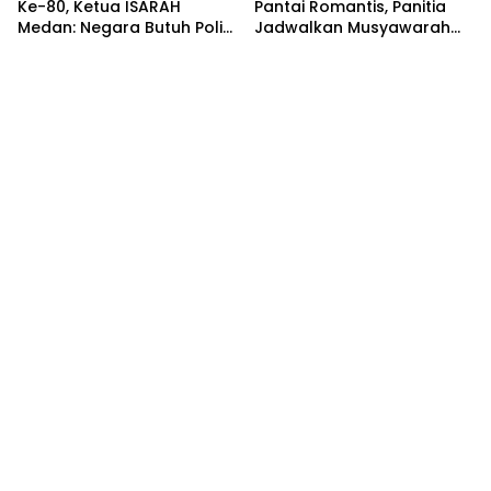
Ke-80, Ketua ISARAH
Pantai Romantis, Panitia
Medan: Negara Butuh Polisi
Jadwalkan Musyawarah
di Setiap Detik
Kadin Sergai ke-V pada 7
Juli 2026