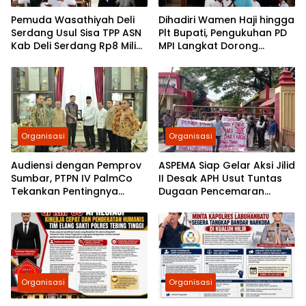
Pemuda Wasathiyah Deli
Dihadiri Wamen Haji hingga
Serdang Usul Sisa TPP ASN
Plt Bupati, Pengukuhan PD
Kab Deli Serdang Rp8 Miliar
MPI Langkat Dorong
Dialihkan untuk Guru
Gerakan Kebudayaan dan
Pesantren dan Guru Ngaji
Sosial
Organisasi
Organisasi
Audiensi dengan Pemprov
ASPEMA Siap Gelar Aksi Jilid
Sumbar, PTPN IV PalmCo
II Desak APH Usut Tuntas
Tekankan Pentingnya
Dugaan Pencemaran
Harmonisasi Operasional
Limbah PT Socfindo Mata
Kebun
Pao
Organisasi
Organisasi