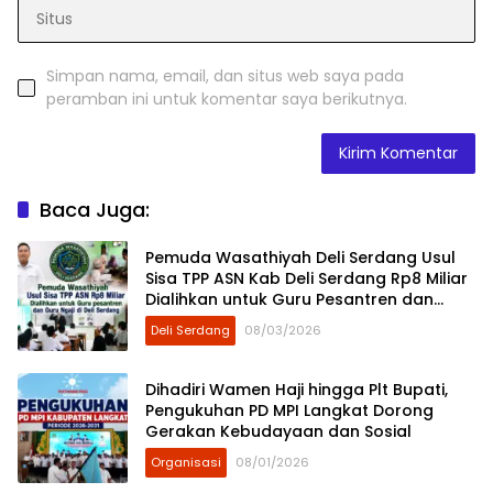
Simpan nama, email, dan situs web saya pada
peramban ini untuk komentar saya berikutnya.
Baca Juga:
Pemuda Wasathiyah Deli Serdang Usul
Sisa TPP ASN Kab Deli Serdang Rp8 Miliar
Dialihkan untuk Guru Pesantren dan
Guru Ngaji
Deli Serdang
08/03/2026
Dihadiri Wamen Haji hingga Plt Bupati,
Pengukuhan PD MPI Langkat Dorong
Gerakan Kebudayaan dan Sosial
Organisasi
08/01/2026