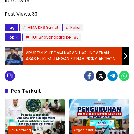
Kurniawan.
Post Views:
33
Tag:
HIMA KRS Sumut
Polisi
Topik:
HUT Bhayangkara ke- 80
APMPEMUS KECAM NARASI LIAR, INGATKAN
ASAS HUKUM: JANGAN FITNAH RICKY ANTHONY
TANPA
Pos Terkait
Deli Serdang
Organisasi