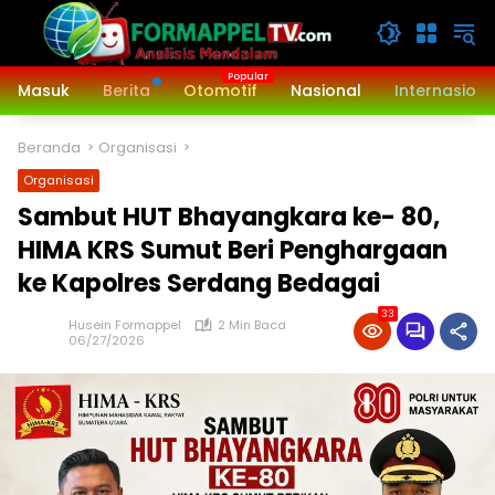
Langsung
ke
konten
Masuk
Berita
Otomotif
Nasional
Internasiona
Beranda
Organisasi
Organisasi
Sambut HUT Bhayangkara ke- 80,
HIMA KRS Sumut Beri Penghargaan
ke Kapolres Serdang Bedagai
33
Husein Formappel
2 Min Baca
06/27/2026