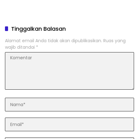
Tinggalkan Balasan
Alamat email Anda tidak akan dipublikasikan.
Ruas yang
wajib ditandai
*