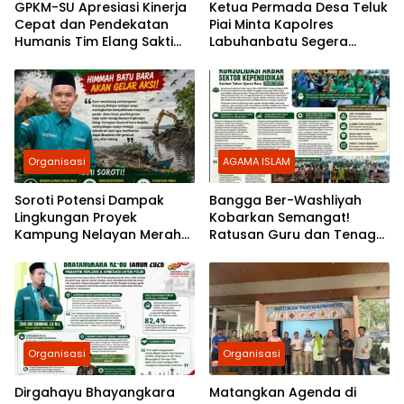
GPKM-SU Apresiasi Kinerja
Ketua Permada Desa Teluk
Cepat dan Pendekatan
Piai Minta Kapolres
Humanis Tim Elang Sakti
Labuhanbatu Segera
Polres Tebing Tinggi
Tangkap Bandar Narkoba
di Kualuh Hilir
Organisasi
AGAMA ISLAM
Soroti Potensi Dampak
Bangga Ber-Washliyah
Lingkungan Proyek
Kobarkan Semangat!
Kampung Nelayan Merah
Ratusan Guru dan Tenaga
Putih, HIMMAH Batu Bara
Kependidikan Al Washliyah
akan Gelar Aksi
Kota Medan
Organisasi
Organisasi
Dirgahayu Bhayangkara
Matangkan Agenda di