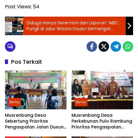
Post Views:
54
Diduga Hanya Seremoni dan Laporan “ABS”,
Pungli di Jalur Wisata Doulu–Semangat
Gunung Masih Terpantau Berlangsung
Pos Terkait
Berita
Berita
Musrenbang Desa
Musrenbang Desa
Sebertung Prioritas
Perkebunan Pulo Rambung
Pengaspalan Jalan Dusun
Prioritas Pengaspalan
V
Dusun Kwala Nibung dan