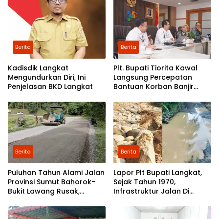
Dusun Pondok Boyan
Berita
Berita
Kadisdik Langkat
Plt. Bupati Tiorita Kawal
Mengundurkan Diri, Ini
Langsung Percepatan
Penjelasan BKD Langkat
Bantuan Korban Banjir
Langkat ke Jakarta
Berita
Berita
Puluhan Tahun Alami Jalan
Lapor Plt Bupati Langkat,
Provinsi Sumut Bahorok-
Sejak Tahun 1970,
Bukit Lawang Rusak,
Infrastruktur Jalan Di
Pemerintah Mulai Lakukan
Mejuah-Juah Tidak Pernah
Perbaikan
Diperhatikan Pemerintah