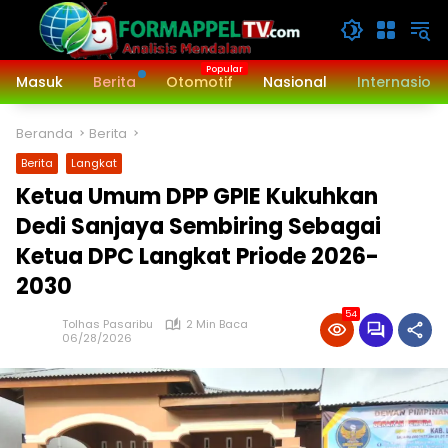
Langsung
ke
konten
Masuk
Berita
Otomotif
Nasional
Internasiona
Beranda
Berita
Berita
Langkat
Ketua Umum DPP GPIE Kukuhkan
Dedi Sanjaya Sembiring Sebagai
Ketua DPC Langkat Priode 2026-
2030
54
Tolhas Pasaribu
2 Min Baca
06/28/2026