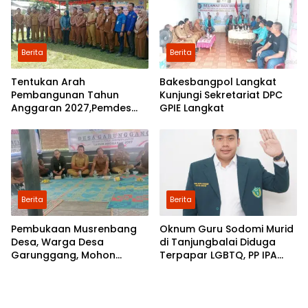
Kabupaten Langkat
Berita
Berita
Tentukan Arah
Bakesbangpol Langkat
Pembangunan Tahun
Kunjungi Sekretariat DPC
Anggaran 2027,Pemdes
GPIE Langkat
Perkebunan Marike Gelar
Musrenbang
Berita
Berita
Pembukaan Musrenbang
Oknum Guru Sodomi Murid
Desa, Warga Desa
di Tanjungbalai Diduga
Garunggang, Mohon
Terpapar LGBTQ, PP IPA
Kepada Pemkab Langkat,
Minta DPR RI Bentuk Pansus
Perbaikan Infrastruktur di
Dusun Mejuah-Juah