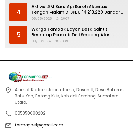
Aktivis LSM Bara Api Soroti Aktivitas
4
Tengah Malam Di SPBU 14.213.228 Bandar
Tinggi
05/05/2025
2867
Warga Tambak Bayan Desa Saintis
5
Berharap Pemkab Deli Serdang Atasi
Banjir
09/15/2024
2339
Alamat Redaksi Jalan utomo, Dusun III, Desa Bakaran
Batu Kec, Batang Kuis, kab deli Serdang, Sumatera
Utara.
085358688282
formappel@gmail.com