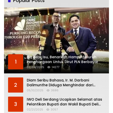
Popular Posts
Beredar Isu, Benarkah Hampir Seluruh
1
Penghargaan Untuk Dirut PLN Berbayar
02/04/2025
14277
Diam Seribu Bahasa, Ir. M. Darbani
2
Dalimunthe Diduga Menghindar dari
Pertanggungjawaban Politik
05/10/2025
3686
IWO Deli Serdang Ucapkan Selamat atas
3
Pelantikan Bupati dan Wakil Bupati Deli
Serdang
02/21/2025
3057