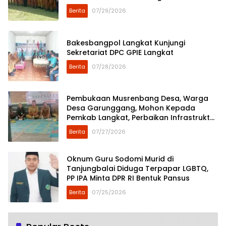
Berita
07/29/2026
Bakesbangpol Langkat Kunjungi
Sekretariat DPC GPIE Langkat
Berita
07/28/2026
Pembukaan Musrenbang Desa, Warga
Desa Garunggang, Mohon Kepada
Pemkab Langkat, Perbaikan Infrastruktur
di Dusun Mejuah-Juah
Berita
07/27/2026
Oknum Guru Sodomi Murid di
Tanjungbalai Diduga Terpapar LGBTQ,
PP IPA Minta DPR RI Bentuk Pansus
Berita
07/25/2026