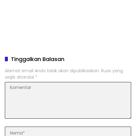
Tinggalkan Balasan
Alamat email Anda tidak akan dipublikasikan.
Ruas yang
wajib ditandai
*