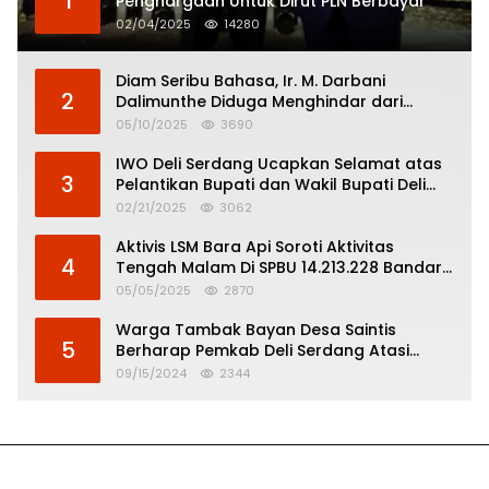
1
Penghargaan Untuk Dirut PLN Berbayar
02/04/2025
14280
Diam Seribu Bahasa, Ir. M. Darbani
2
Dalimunthe Diduga Menghindar dari
Pertanggungjawaban Politik
05/10/2025
3690
IWO Deli Serdang Ucapkan Selamat atas
3
Pelantikan Bupati dan Wakil Bupati Deli
Serdang
02/21/2025
3062
Aktivis LSM Bara Api Soroti Aktivitas
4
Tengah Malam Di SPBU 14.213.228 Bandar
Tinggi
05/05/2025
2870
Warga Tambak Bayan Desa Saintis
5
Berharap Pemkab Deli Serdang Atasi
Banjir
09/15/2024
2344