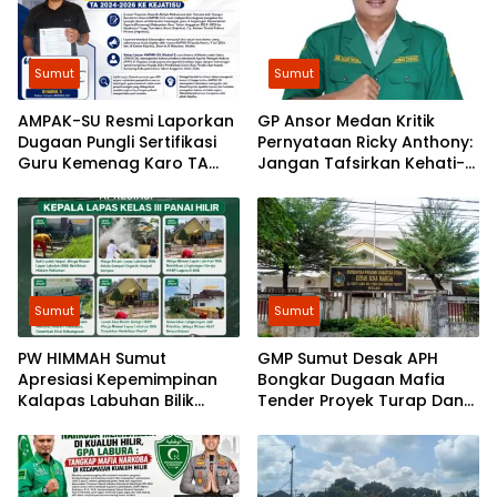
Sumut
Sumut
AMPAK-SU Resmi Laporkan
GP Ansor Medan Kritik
Dugaan Pungli Sertifikasi
Pernyataan Ricky Anthony:
Guru Kemenag Karo TA
Jangan Tafsirkan Kehati-
2024-2026 ke Kejatisu
hatian Bobby sebagai
Arogansi
Sumut
Sumut
​PW HIMMAH Sumut
GMP Sumut Desak APH
Apresiasi Kepemimpinan
Bongkar Dugaan Mafia
Kalapas Labuhan Bilik
Tender Proyek Turap Dan
dalam Membangun
Talud Nias, Dugaan Peran
Pemasyarakatan Humanis
SMSL dalam Peredaman
Aksi Mahasiswa Diminta
Diusut