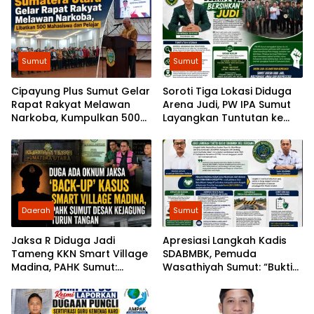
Sumut
Sumut
Cipayung Plus Sumut Gelar
Soroti Tiga Lokasi Diduga
Rapat Rakyat Melawan
Arena Judi, PW IPA Sumut
Narkoba, Kumpulkan 500
Layangkan Tuntutan ke
Mahasiswa dan Pelajar
Poldasu
Daerah
Sumut
Jaksa R Diduga Jadi
Apresiasi Langkah Kadis
Tameng KKN Smart Village
SDABMBK, Pemuda
Madina, PAHK Sumut:
Wasathiyah Sumut: “Bukti
Bongkar Bekingnya,
Pembangunan
Jangan Ada yang Kebal
Berlandaskan Hukum”
Hukum!