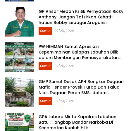
GP Ansor Medan Kritik Pernyataan Ricky
Anthony: Jangan Tafsirkan Kehati-
hatian Bobby sebagai Arogansi
Sumut
07/28/2026
​PW HIMMAH Sumut Apresiasi
Kepemimpinan Kalapas Labuhan Bilik
dalam Membangun Pemasyarakatan
Humanis
Sumut
07/25/2026
GMP Sumut Desak APH Bongkar Dugaan
Mafia Tender Proyek Turap Dan Talud
Nias, Dugaan Peran SMSL dalam
Peredaman Aksi Mahasiswa Diminta
Sumut
07/24/2026
Diusut
GPA Labura Minta Kapolres Labuhan
Batu , Tangkap Bandar Narkoba Di
Kecamatan Kualuh Hilir