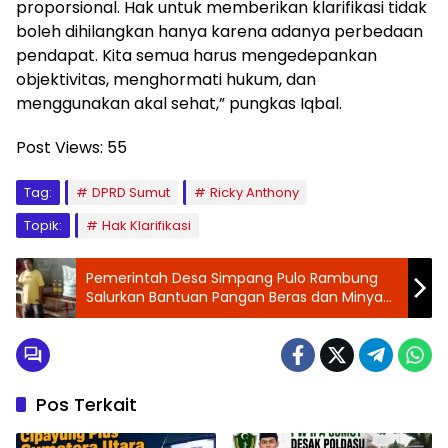
proporsional. Hak untuk memberikan klarifikasi tidak
boleh dihilangkan hanya karena adanya perbedaan
pendapat. Kita semua harus mengedepankan
objektivitas, menghormati hukum, dan
menggunakan akal sehat,” pungkas Iqbal.
Post Views:
55
Tag:
DPRD Sumut
Ricky Anthony
Topik:
Hak Klarifikasi
Pemerintah Desa Simpang Pulo Rambung
Salurkan Bantuan Pangan Beras dan Minyak
Goreng
Pos Terkait