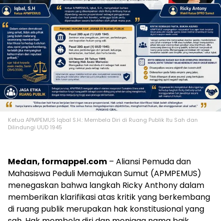
Ketua APMPEMUS Iqbal S.H.: Membela Diri di Ruang Publik Itu Sah dan
Dilindungi UUD 1945
Medan, formappel.com
– Aliansi Pemuda dan
Mahasiswa Peduli Memajukan Sumut (APMPEMUS)
menegaskan bahwa langkah Ricky Anthony dalam
memberikan klarifikasi atas kritik yang berkembang
di ruang publik merupakan hak konstitusional yang
sah. Hak membela diri dan menjaga nama baik