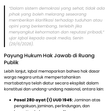
“Dalam sistem demokrasi yang sehat, tidak ada
pihak yang boleh melarang seseorang
memberikan klarifikasi terhadap tuduhan atau
opini yang berkembang, terlebih jika
menyangkut kehormatan dan reputasi pribadi,”
ujar Iqbal kepada awak media, Senin
(29/6/2026).
Payung Hukum Hak Jawab di Ruang
Publik
Lebih lanjut, Iqbal memaparkan bahwa hak dasar
warga negara untuk mempertahankan
martabatnya telah diatur secara eksplisit dalam
konstitusi dan undang-undang nasional, antara lain:
Pasal 28D ayat (1) UUD 1945:
Jaminan atas
pengakuan, jaminan, perlindungan, dan