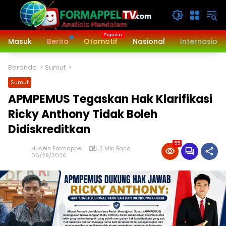
Langsung
ke
konten
Masuk
Berita
Otomotif
Nasional
Internasiona
Beranda
Sumut
Sumut
APMPEMUS Tegaskan Hak Klarifikasi
Ricky Anthony Tidak Boleh
Didiskreditkan
55
Husein Formappel
3 Min Baca
06/29/2026