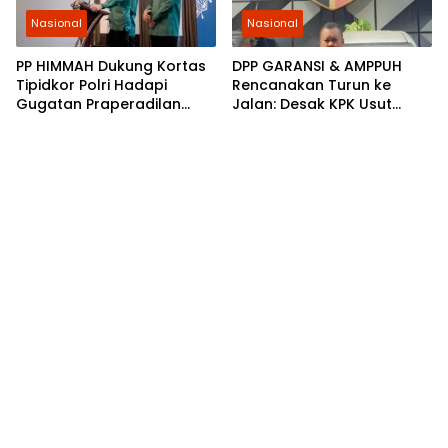
Nasional
Nasional
PP HIMMAH Dukung Kortas
DPP GARANSI & AMPPUH
Tipidkor Polri Hadapi
Rencanakan Turun ke
Gugatan Praperadilan
Jalan: Desak KPK Usut
Febrie Adriansyah
Tuntas Pengadaan
Gembok Rp92,5 Miliar
Ditjenpas