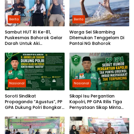
Berita
Berita
Sambut HUT RI Ke-81,
Warga Sei Sikambing
Puskesmas Bahorok Gelar
Ditemukan Tenggelam Di
Darah Untuk Aki
Pantai NG Bahorok
Kemanusiaan
Nasional
Nasional
Soroti Sindikat
Sikapi Isu Pergantian
Propaganda “Agustus”, PP
Kapolri, PP GPA Rilis Tiga
GPA Dukung Polri Bongkar
Pernyataan Sikap Minta
Dalang dan Pemesan
Pemuda Jaga Kondusivitas
Konten Hoaks