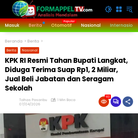
Langsung
ke
konten
Masuk
Berita
Otomotif
Nasional
Internasiona
Beranda
Berita
Berita
Nasional
KPK RI Resmi Tahan Bupati Langkat,
Diduga Terima Suap Rp1, 2 Miliar,
Jual Beli Jabatan dan Seragam
Sekolah
612
Tolhas Pasaribu
1 Min Baca
07/04/2026