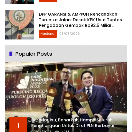
DPP GARANSI & AMPPUH Rencanakan
Turun ke Jalan: Desak KPK Usut Tuntas
Pengadaan Gembok Rp92,5 Miliar
Ditjenpas
Nasional
08/05/2026
Popular Posts
Beredar Isu, Benarkah Hampir Seluruh
1
Penghargaan Untuk Dirut PLN Berbayar
02/04/2025
14281