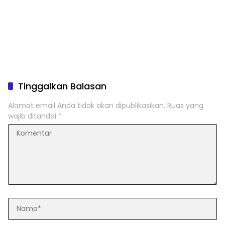
Tinggalkan Balasan
Alamat email Anda tidak akan dipublikasikan.
Ruas yang
wajib ditandai
*