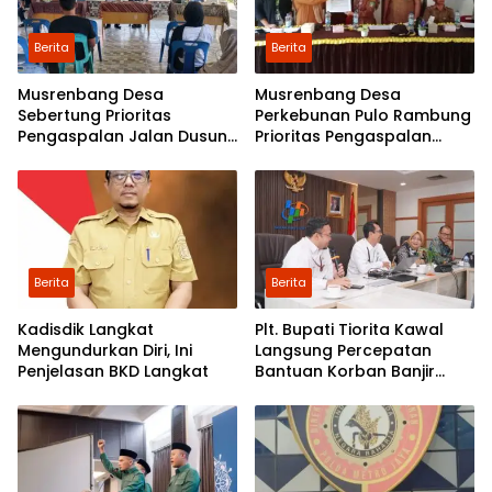
Berita
Berita
Musrenbang Desa
Musrenbang Desa
Sebertung Prioritas
Perkebunan Pulo Rambung
Pengaspalan Jalan Dusun
Prioritas Pengaspalan
V
Dusun Kwala Nibung dan
Dusun Pondok Boyan
Berita
Berita
Kadisdik Langkat
Plt. Bupati Tiorita Kawal
Mengundurkan Diri, Ini
Langsung Percepatan
Penjelasan BKD Langkat
Bantuan Korban Banjir
Langkat ke Jakarta