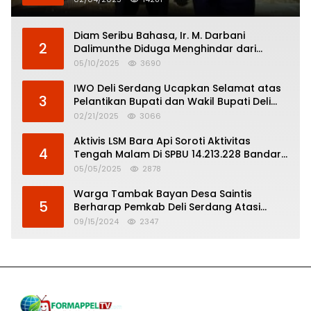
Diam Seribu Bahasa, Ir. M. Darbani
2
Dalimunthe Diduga Menghindar dari
Pertanggungjawaban Politik
05/10/2025
3690
IWO Deli Serdang Ucapkan Selamat atas
3
Pelantikan Bupati dan Wakil Bupati Deli
Serdang
02/21/2025
3066
Aktivis LSM Bara Api Soroti Aktivitas
4
Tengah Malam Di SPBU 14.213.228 Bandar
Tinggi
05/05/2025
2878
Warga Tambak Bayan Desa Saintis
5
Berharap Pemkab Deli Serdang Atasi
Banjir
09/15/2024
2347