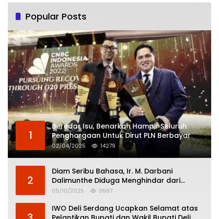
Popular Posts
Beredar Isu, Benarkah Hampir Seluruh
1
Penghargaan Untuk Dirut PLN Berbayar
02/04/2025
14279
Diam Seribu Bahasa, Ir. M. Darbani
2
Dalimunthe Diduga Menghindar dari
Pertanggungjawaban Politik
05/10/2025
3687
IWO Deli Serdang Ucapkan Selamat atas
3
Pelantikan Bupati dan Wakil Bupati Deli