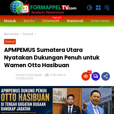
Langsung
ke
konten
Masuk
Berita
Otomotif
Nasional
Internasiona
Beranda
Sumut
Sumut
APMPEMUS Sumatera Utara
Nyatakan Dukungan Penuh untuk
Wamen Otto Hasibuan
42
Husein Formappel
2 Min Baca
07/05/2026