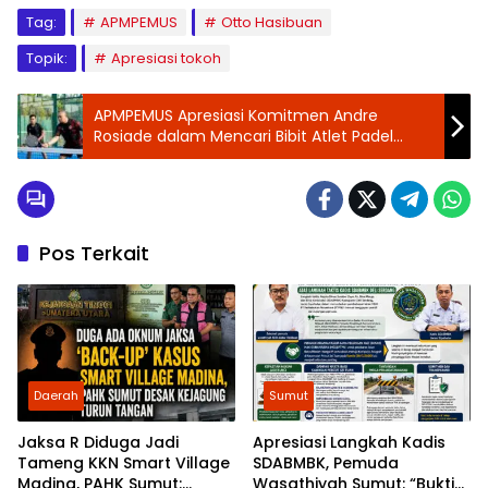
Tag:
APMPEMUS
Otto Hasibuan
Topik:
Apresiasi tokoh
APMPEMUS Apresiasi Komitmen Andre
Rosiade dalam Mencari Bibit Atlet Padel
Indonesia
Pos Terkait
Daerah
Sumut
Jaksa R Diduga Jadi
Apresiasi Langkah Kadis
Tameng KKN Smart Village
SDABMBK, Pemuda
Madina, PAHK Sumut:
Wasathiyah Sumut: “Bukti