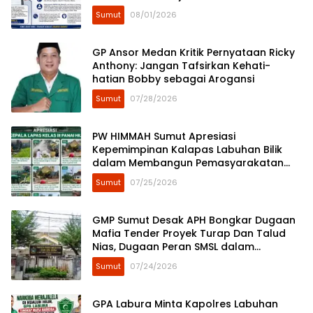
Sumut
08/01/2026
GP Ansor Medan Kritik Pernyataan Ricky
Anthony: Jangan Tafsirkan Kehati-
hatian Bobby sebagai Arogansi
Sumut
07/28/2026
​PW HIMMAH Sumut Apresiasi
Kepemimpinan Kalapas Labuhan Bilik
dalam Membangun Pemasyarakatan
Humanis
Sumut
07/25/2026
GMP Sumut Desak APH Bongkar Dugaan
Mafia Tender Proyek Turap Dan Talud
Nias, Dugaan Peran SMSL dalam
Peredaman Aksi Mahasiswa Diminta
Sumut
07/24/2026
Diusut
GPA Labura Minta Kapolres Labuhan