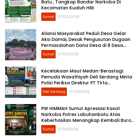
Batu , Tangkap Bandar Narkoba Di
Kecamatan Kualuh Hilir
Sumut
07/22/2026
Aliansi Masyarakat Peduli Desa Gelar
Aksi Damai, Desak Pengusutan Dugaan
Permasalahan Dana Desa di 8 Desa
Kecamatan Tebing Tinggi
Sumut
07/21/2026
Kecelakaan Maut Medan-Berastagi:
Pemuda Wasathiyah Deli Serdang Minta
Polisi Periksa Direktur PT Tirta
Sibayakindo
Deli Serdang
07/19/2026
PW HIMMAH Sumut Apresiasi Kasat
Narkoba Polres Labuhanbatu Atas
Keberhasilan Menangkap Kembali Buron
Narkoba Zul Alias Bagong
Sumut
07/19/2026