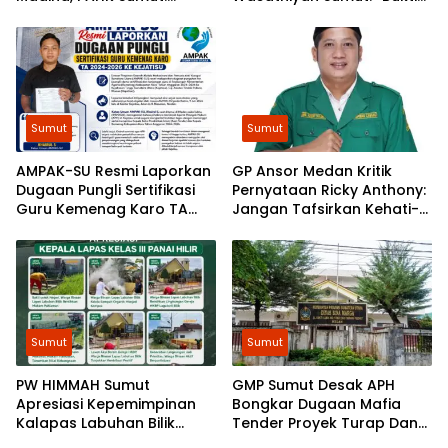
Bongkar Bekingnya,
Pembangunan
Jangan Ada yang Kebal
Berlandaskan Hukum”
Hukum!
Sumut
Sumut
AMPAK-SU Resmi Laporkan
GP Ansor Medan Kritik
Dugaan Pungli Sertifikasi
Pernyataan Ricky Anthony:
Guru Kemenag Karo TA
Jangan Tafsirkan Kehati-
2024-2026 ke Kejatisu
hatian Bobby sebagai
Arogansi
Sumut
Sumut
​PW HIMMAH Sumut
GMP Sumut Desak APH
Apresiasi Kepemimpinan
Bongkar Dugaan Mafia
Kalapas Labuhan Bilik
Tender Proyek Turap Dan
dalam Membangun
Talud Nias, Dugaan Peran