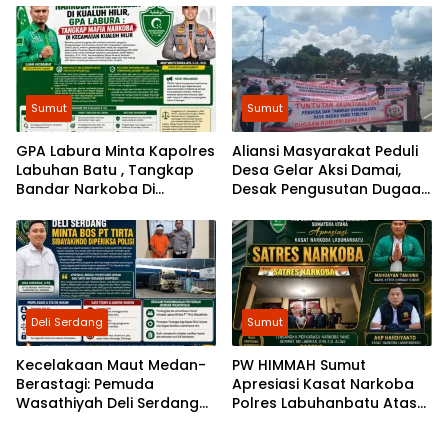
Pemasyarakatan Humanis
SMSL dalam Peredaman
Aksi Mahasiswa Diminta
Diusut
Sumut
Sumut
GPA Labura Minta Kapolres
Aliansi Masyarakat Peduli
Labuhan Batu , Tangkap
Desa Gelar Aksi Damai,
Bandar Narkoba Di
Desak Pengusutan Dugaan
Kecamatan Kualuh Hilir
Permasalahan Dana Desa
di 8 Desa Kecamatan
Tebing Tinggi
Deli Serdang
Sumut
Kecelakaan Maut Medan-
PW HIMMAH Sumut
Berastagi: Pemuda
Apresiasi Kasat Narkoba
Wasathiyah Deli Serdang
Polres Labuhanbatu Atas
Minta Polisi Periksa Direktur
Keberhasilan Menangkap
PT Tirta Sibayakindo
Kembali Buron Narkoba Zul