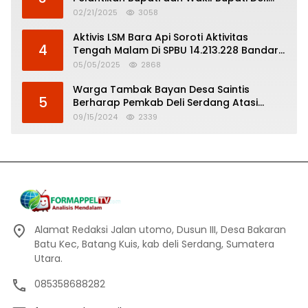
Serdang
02/21/2025
3058
Aktivis LSM Bara Api Soroti Aktivitas
4
Tengah Malam Di SPBU 14.213.228 Bandar
Tinggi
05/05/2025
2868
Warga Tambak Bayan Desa Saintis
5
Berharap Pemkab Deli Serdang Atasi
Banjir
09/15/2024
2339
Alamat Redaksi Jalan utomo, Dusun III, Desa Bakaran
Batu Kec, Batang Kuis, kab deli Serdang, Sumatera
Utara.
085358688282