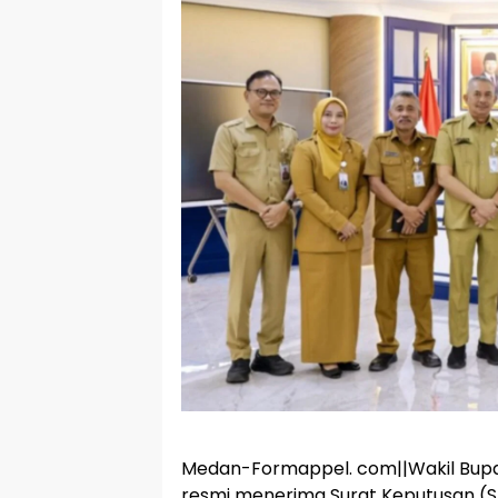
Medan-Formappel. com||Wakil Bupati
resmi menerima Surat Keputusan (S