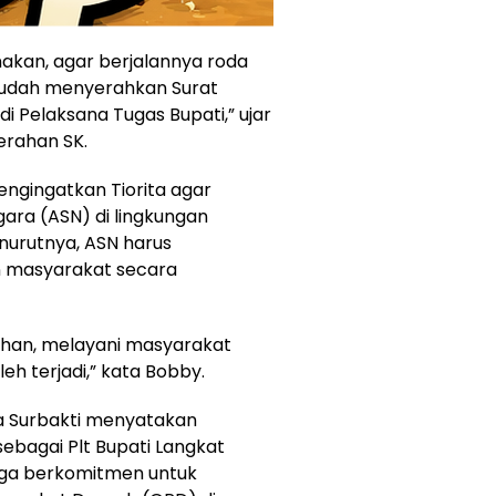
nakan, agar berjalannya roda
sudah menyerahkan Surat
i Pelaksana Tugas Bupati,” ujar
erahan SK.
ngingatkan Tiorita agar
gara (ASN) di lingkungan
urutnya, ASN harus
n masyarakat secara
lihan, melayani masyarakat
leh terjadi,” kata Bobby.
ta Surbakti menyatakan
bagai Plt Bupati Langkat
uga berkomitmen untuk