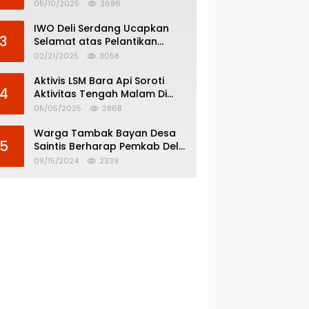
Menghindar dari
05/10/2025
3686
Pertanggungjawaban Politik
IWO Deli Serdang Ucapkan
3
Selamat atas Pelantikan
Bupati dan Wakil Bupati Deli
02/21/2025
3058
Serdang
Aktivis LSM Bara Api Soroti
4
Aktivitas Tengah Malam Di
SPBU 14.213.228 Bandar Tinggi
05/05/2025
2868
Warga Tambak Bayan Desa
5
Saintis Berharap Pemkab Deli
Serdang Atasi Banjir
09/15/2024
2339