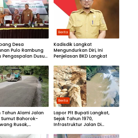
Berita
bang Desa
Kadisdik Langkat
unan Pulo Rambung
Mengundurkan Diri, Ini
as Pengaspalan Dusun
Penjelasan BKD Langkat
Nibung dan Dusun
 Boyan
Berita
 Tahun Alami Jalan
Lapor Plt Bupati Langkat,
i Sumut Bahorok-
Sejak Tahun 1970,
awang Rusak,
Infrastruktur Jalan Di
tah Mulai Lakukan
Mejuah-Juah Tidak Pernah
kan
Diperhatikan Pemerintah