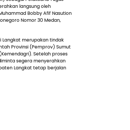
iserahkan langsung oleh
Muhammad Bobby Afif Nasution
iponegoro Nomor 30 Medan,
ati Langkat merupakan tindak
rintah Provinsi (Pemprov) Sumut
Kemendagri). Setelah proses
 diminta segera menyerahkan
paten Langkat tetap berjalan