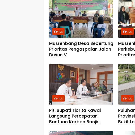
Berita
Berita
Musrenbang Desa Sebertung
Musren
Prioritas Pengaspalan Jalan
Perkeb
Dusun V
Priorit
Kwala 
Pondok
Berita
Berita
Plt. Bupati Tiorita Kawal
Puluhan
Langsung Percepatan
Provins
Bantuan Korban Banjir
Bukit L
Langkat ke Jakarta
Pemerin
Perbai