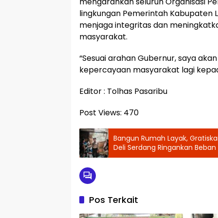
mengarahkan seluruh Organisasi Pe
lingkungan Pemerintah Kabupaten L
menjaga integritas dan meningkat
masyarakat.
“Sesuai arahan Gubernur, saya aka
kepercayaan masyarakat lagi kepada 
Editor : Tolhas Pasaribu
Post Views:
470
Bangun Rumah Layak, Gratiska
Deli Serdang Ringankan Beban
Pos Terkait