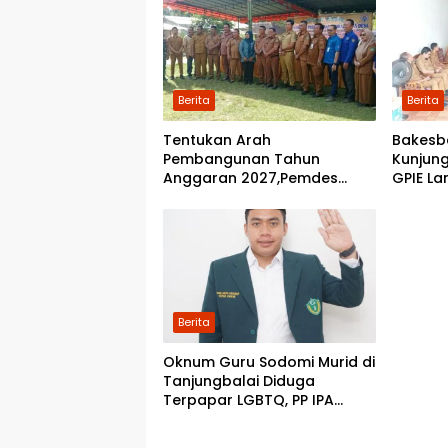
Berita
Berita
Tentukan Arah
Bakesb
Pembangunan Tahun
Kunjung
Anggaran 2027,Pemdes
GPIE La
Perkebunan Marike Gelar
Musrenbang
Berita
Oknum Guru Sodomi Murid di
Tanjungbalai Diduga
Terpapar LGBTQ, PP IPA
Minta DPR RI Bentuk Pansus