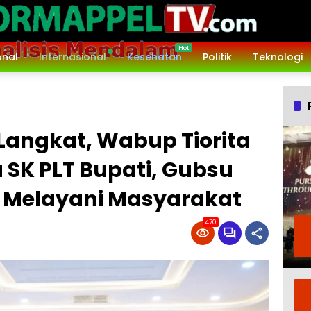
onal
Internasional
Kesehatan
Politik
Teknologi
Langkat, Wabup Tiorita
a SK PLT Bupati, Gubsu
s Melayani Masyarakat
470