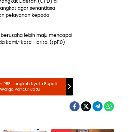
rangkat Daerah (OPD) di
angkat agar senantiasa
kan pelayanan kepada
n berusaha lebih maju mencapai
kami,” kata Tiorita. (tp110)
n PBB: Langkah Nyata Bupati
 Warga Pancur Batu