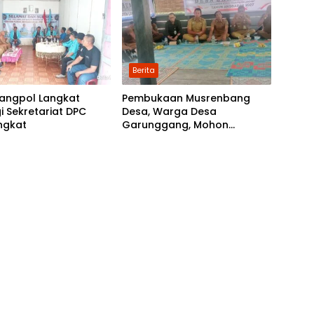
Kabupaten Langkat
Berita
angpol Langkat
Pembukaan Musrenbang
i Sekretariat DPC
Desa, Warga Desa
ngkat
Garunggang, Mohon
Kepada Pemkab Langkat,
Perbaikan Infrastruktur di
Dusun Mejuah-Juah