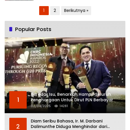
Paginasi
1
2
Berikutnya »
pos
Popular Posts
Beredar Isu, Benarkah Hampir Seluruh
1
Penghargaan Untuk Dirut PLN Berbayar
02/04/2025
14281
Diam Seribu Bahasa, Ir. M. Darbani
2
Dalimunthe Diduga Menghindar dari