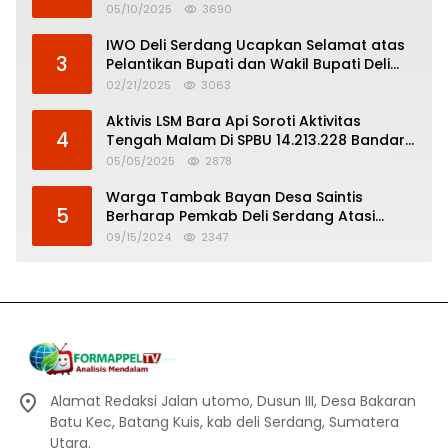
Pertanggungjawaban Politik
05/10/2025
3690
IWO Deli Serdang Ucapkan Selamat atas
3
Pelantikan Bupati dan Wakil Bupati Deli
Serdang
02/21/2025
3063
Aktivis LSM Bara Api Soroti Aktivitas
4
Tengah Malam Di SPBU 14.213.228 Bandar
Tinggi
05/05/2025
2878
Warga Tambak Bayan Desa Saintis
5
Berharap Pemkab Deli Serdang Atasi
Banjir
09/15/2024
2347
Alamat Redaksi Jalan utomo, Dusun III, Desa Bakaran
Batu Kec, Batang Kuis, kab deli Serdang, Sumatera
Utara.